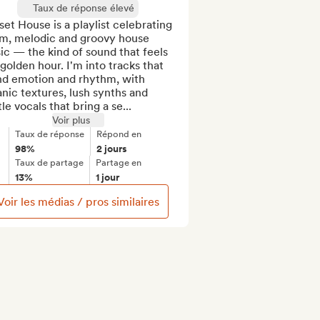
Taux de réponse élevé
et House is a playlist celebrating 
m, melodic and groovy house 
c — the kind of sound that feels 
 golden hour. I'm into tracks that 
nd emotion and rhythm, with 
nic textures, lush synths and 
le vocals that bring a se...
Voir plus
Taux de réponse
Répond en
98%
2 jours
Taux de partage
Partage en
13%
1 jour
Voir les médias / pros similaires