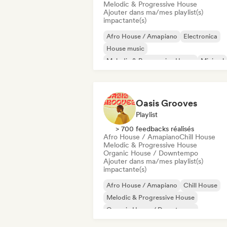
Melodic & Progressive House
Ajouter dans ma/mes playlist(s)
impactante(s)
Afro House / Amapiano
Electronica
House music
Melodic & Progressive House
Minimal
Deep house
Organic House / Downte
Tech House
Oasis Grooves
Playlist
> 700 feedbacks réalisés
Afro House / Amapiano
Chill House
Melodic & Progressive House
Organic House / Downtempo
Ajouter dans ma/mes playlist(s)
impactante(s)
Afro House / Amapiano
Chill House
Melodic & Progressive House
Organic House / Downtempo