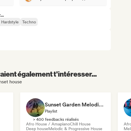
..
 Hardstyle
Techno
aient également t'intéresser...
unset house
Sunset Garden Melodic & Organic House
Playlist
> 400 feedbacks réalisés
Afro House / Amapiano
Chill House
Afr
Deep house
Melodic & Progressive House
Mel