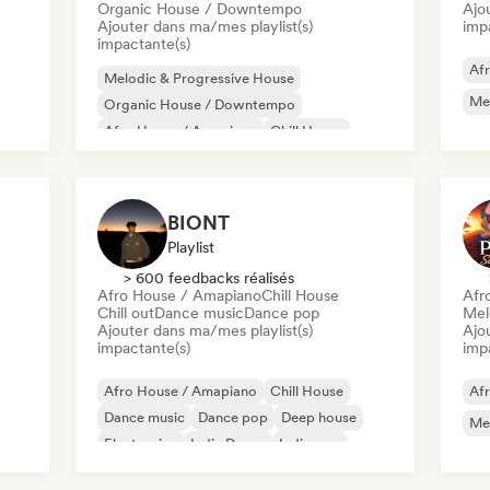
Organic House / Downtempo
Ajo
Ajouter dans ma/mes playlist(s)
imp
impactante(s)
Af
Melodic & Progressive House
Mel
Organic House / Downtempo
Afro House / Amapiano
Chill House
mpo
Deep house
BIONT
Playlist
> 600 feedbacks réalisés
Afro House / Amapiano
Chill House
Afr
Chill out
Dance music
Dance pop
Mel
Ajouter dans ma/mes playlist(s)
Ajo
impactante(s)
imp
Afro House / Amapiano
Chill House
Af
Dance music
Dance pop
Deep house
Mel
Electronica
Indie Dance
Indie pop