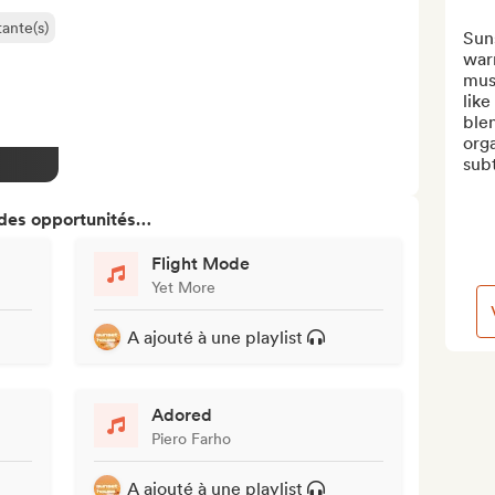
ante(s)
Suns
war
musi
like
ble
orga
subt
 des opportunités…
Flight Mode
Yet More
A ajouté à une playlist
Adored
Piero Farho
A ajouté à une playlist