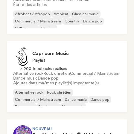
Écrire des articles
Afrobeat / Afropop
Ambient
Classical music
Commercial / Mainstream
Country
Dance pop
Drill / Jersey
Hip-hop
Capricorn Music
Playlist
> 200 feedbacks réalisés
Alternative rock
Rock chrétien
Commercial / Mainstream
Dance music
Dance pop
Ajouter dans ma/mes playlist(s) impactante(s)
Alternative rock
Rock chrétien
Commercial / Mainstream
Dance music
Dance pop
Dream pop
Electropop
House music
NOUVEAU