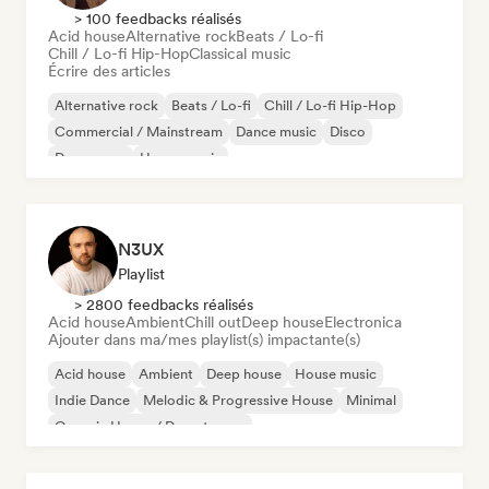
> 100 feedbacks réalisés
Acid house
Alternative rock
Beats / Lo-fi
Chill / Lo-fi Hip-Hop
Classical music
Écrire des articles
Alternative rock
Beats / Lo-fi
Chill / Lo-fi Hip-Hop
Commercial / Mainstream
Dance music
Disco
Dream pop
House music
N3UX
Playlist
> 2800 feedbacks réalisés
Acid house
Ambient
Chill out
Deep house
Electronica
Ajouter dans ma/mes playlist(s) impactante(s)
Acid house
Ambient
Deep house
House music
Indie Dance
Melodic & Progressive House
Minimal
Organic House / Downtempo