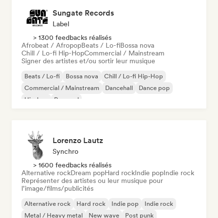
Sungate Records
Label
> 1300 feedbacks réalisés
Afrobeat / Afropop
Beats / Lo-fi
Bossa nova
Chill / Lo-fi Hip-Hop
Commercial / Mainstream
Signer des artistes et/ou sortir leur musique
Beats / Lo-fi
Bossa nova
Chill / Lo-fi Hip-Hop
Commercial / Mainstream
Dancehall
Dance pop
Hip-hop
Pop soul
Lorenzo Lautz
Synchro
> 1600 feedbacks réalisés
Alternative rock
Dream pop
Hard rock
Indie pop
Indie rock
Représenter des artistes ou leur musique pour
l’image/films/publicités
Alternative rock
Hard rock
Indie pop
Indie rock
Metal / Heavy metal
New wave
Post punk