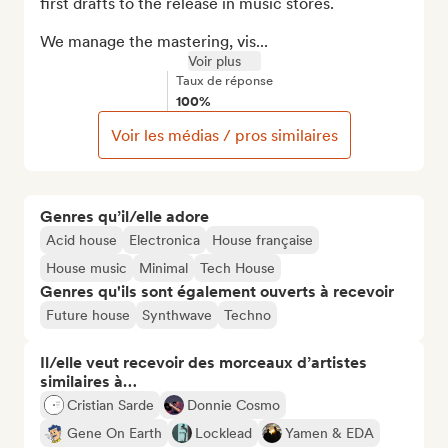
first drafts to the release in music stores.

We manage the mastering, vis...
Voir plus
Taux de réponse
100%
Voir les médias / pros similaires
Genres qu’il/elle adore
Acid house
Electronica
House française
House music
Minimal
Tech House
Genres qu'ils sont également ouverts à recevoir
Future house
Synthwave
Techno
Il/elle veut recevoir des morceaux d’artistes
similaires à…
Cristian Sarde
Donnie Cosmo
Gene On Earth
Locklead
Yamen & EDA