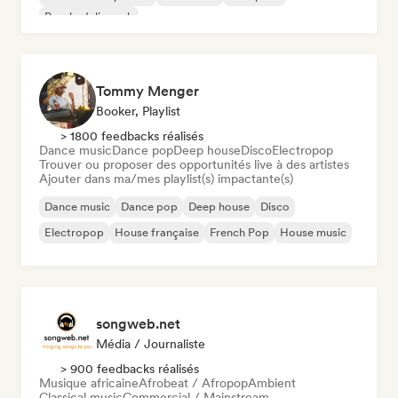
Psychedelic rock
Tommy Menger
Booker, Playlist
> 1800 feedbacks réalisés
Dance music
Dance pop
Deep house
Disco
Electropop
Trouver ou proposer des opportunités live à des artistes
Ajouter dans ma/mes playlist(s) impactante(s)
Dance music
Dance pop
Deep house
Disco
Electropop
House française
French Pop
House music
songweb.net
Média / Journaliste
> 900 feedbacks réalisés
Musique africaine
Afrobeat / Afropop
Ambient
Classical music
Commercial / Mainstream