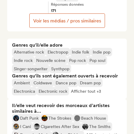
Réponses données
171
Voir les médias / pros similaires
Genres qu’il/elle adore
Alternative rock
Electropop
Indie folk
Indie pop
Indie rock
Nouvelle scène
Pop rock
Pop soul
Singer-songwriter
Synthpop
Genres qu'ils sont également ouverts à recevoir
Ambient
Coldwave
Dance pop
Dream pop
Electronica
Electronic rock
Afficher tout +3
Il/elle veut recevoir des morceaux d’artistes
similaires à…
Daft Punk
The Strokes
Beach House
I Cani
Cigarettes After Sex
The Smiths