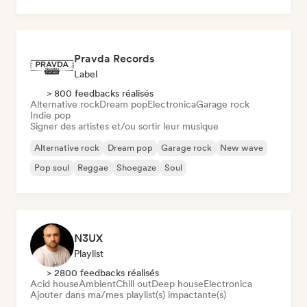
Pop rock
Pravda Records
Label
> 800 feedbacks réalisés
Alternative rock
Dream pop
Electronica
Garage rock
Indie pop
Signer des artistes et/ou sortir leur musique
Alternative rock
Dream pop
Garage rock
New wave
Pop soul
Reggae
Shoegaze
Soul
N3UX
Playlist
> 2800 feedbacks réalisés
Acid house
Ambient
Chill out
Deep house
Electronica
Ajouter dans ma/mes playlist(s) impactante(s)