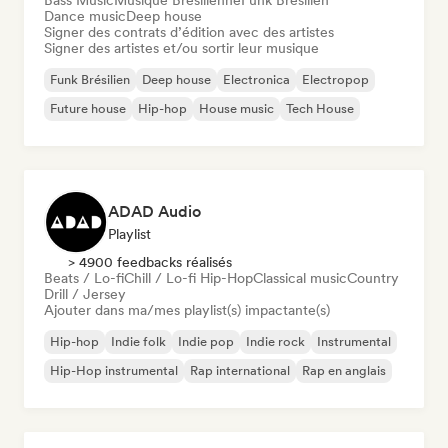
Bass Music
Musique Brésilienne
Funk Brésilien
Dance music
Deep house
Signer des contrats d’édition avec des artistes
Signer des artistes et/ou sortir leur musique
Funk Brésilien
Deep house
Electronica
Electropop
Future house
Hip-hop
House music
Tech House
ADAD Audio
Playlist
> 4900 feedbacks réalisés
Beats / Lo-fi
Chill / Lo-fi Hip-Hop
Classical music
Country
Drill / Jersey
Ajouter dans ma/mes playlist(s) impactante(s)
Hip-hop
Indie folk
Indie pop
Indie rock
Instrumental
Hip-Hop instrumental
Rap international
Rap en anglais