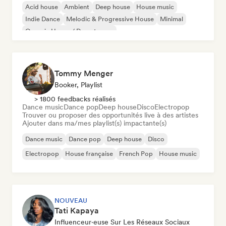
Acid house
Ambient
Deep house
House music
Indie Dance
Melodic & Progressive House
Minimal
Organic House / Downtempo
Tommy Menger
Booker, Playlist
> 1800 feedbacks réalisés
Dance music
Dance pop
Deep house
Disco
Electropop
Trouver ou proposer des opportunités live à des artistes
Ajouter dans ma/mes playlist(s) impactante(s)
Dance music
Dance pop
Deep house
Disco
Electropop
House française
French Pop
House music
NOUVEAU
Tati Kapaya
Influenceur·euse Sur Les Réseaux Sociaux