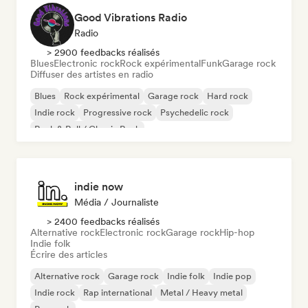
Good Vibrations Radio
Radio
> 2900 feedbacks réalisés
Blues
Electronic rock
Rock expérimental
Funk
Garage rock
Diffuser des artistes en radio
Blues
Rock expérimental
Garage rock
Hard rock
Indie rock
Progressive rock
Psychedelic rock
Rock & Roll / Classic Rock
indie now
Média / Journaliste
> 2400 feedbacks réalisés
Alternative rock
Electronic rock
Garage rock
Hip-hop
Indie folk
Écrire des articles
Alternative rock
Garage rock
Indie folk
Indie pop
Indie rock
Rap international
Metal / Heavy metal