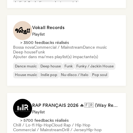
Indie folk
Indie pop
Instrumental
Vokall Records
Playlist
> 3500 feedbacks réalisés
Bossa nova
Commercial / Mainstream
Dance music
Deep house
Funk
Ajouter dans ma/mes playlist(s) impactante(s)
Dance music
Deep house
Funk
Funky / Jackin House
House music
Indie pop
Nu-disco / Italo
Pop soul
RAP FRANÇAIS 2026 🔥🇫🇷 (Way Records)
Playlist
> 5700 feedbacks réalisés
Chill / Lo-fi Hip-Hop
Cloud Rap / Hip Hop
Commercial / Mainstream
Drill / Jersey
Hip-hop