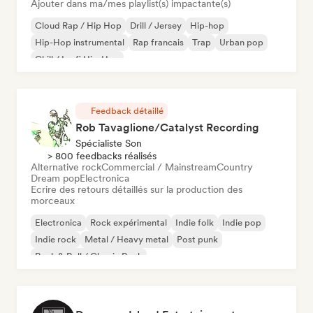
Ajouter dans ma/mes playlist(s) impactante(s)
Cloud Rap / Hip Hop
Drill / Jersey
Hip-hop
Hip-Hop instrumental
Rap francais
Trap
Urban pop
Chill / Lo-fi Hip-Hop
Feedback détaillé
Rob Tavaglione/Catalyst Recording
Spécialiste Son
> 800 feedbacks réalisés
Alternative rock
Commercial / Mainstream
Country
Dream pop
Electronica
Ecrire des retours détaillés sur la production des
morceaux
Electronica
Rock expérimental
Indie folk
Indie pop
Indie rock
Metal / Heavy metal
Post punk
Rock & Roll / Classic Rock