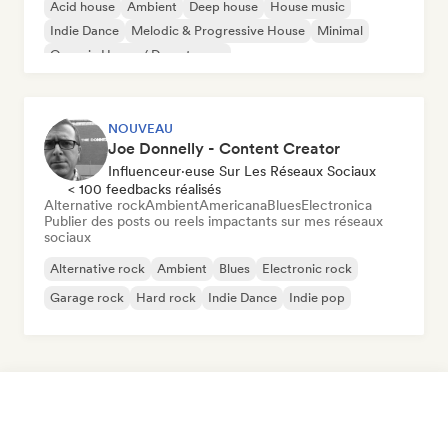
Acid house
Ambient
Deep house
House music
Indie Dance
Melodic & Progressive House
Minimal
Organic House / Downtempo
NOUVEAU
Joe Donnelly - Content Creator
Influenceur·euse Sur Les Réseaux Sociaux
< 100 feedbacks réalisés
Alternative rock
Ambient
Americana
Blues
Electronica
Publier des posts ou reels impactants sur mes réseaux
sociaux
Alternative rock
Ambient
Blues
Electronic rock
Garage rock
Hard rock
Indie Dance
Indie pop