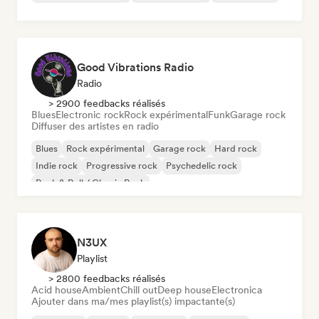
Good Vibrations Radio
Radio
> 2900 feedbacks réalisés
Blues
Electronic rock
Rock expérimental
Funk
Garage rock
Diffuser des artistes en radio
Blues
Rock expérimental
Garage rock
Hard rock
Indie rock
Progressive rock
Psychedelic rock
Rock & Roll / Classic Rock
N3UX
Playlist
> 2800 feedbacks réalisés
Acid house
Ambient
Chill out
Deep house
Electronica
Ajouter dans ma/mes playlist(s) impactante(s)