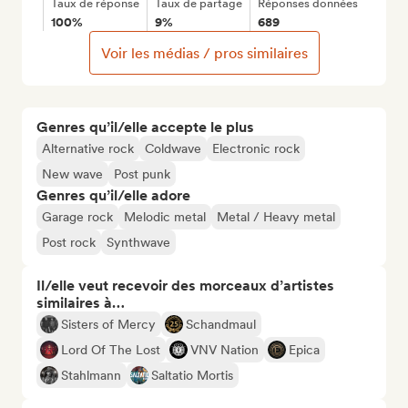
Taux de réponse
Taux de partage
Réponses données
100%
9%
689
Voir les médias / pros similaires
Genres qu’il/elle accepte le plus
Alternative rock
Coldwave
Electronic rock
New wave
Post punk
Genres qu’il/elle adore
Garage rock
Melodic metal
Metal / Heavy metal
Post rock
Synthwave
Il/elle veut recevoir des morceaux d’artistes
similaires à…
Sisters of Mercy
Schandmaul
Lord Of The Lost
VNV Nation
Epica
Stahlmann
Saltatio Mortis