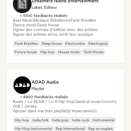
Dreamers Island Entertainment
Label, Éditeur
> 1000 feedbacks réalisés
Bass Music
Musique Brésilienne
Funk Brésilien
Dance music
Deep house
Signer des contrats d’édition avec des artistes
Signer des artistes et/ou sortir leur musique
Funk Brésilien
Deep house
Electronica
Electropop
Future house
Hip-hop
House music
Tech House
ADAD Audio
Playlist
> 4900 feedbacks réalisés
Beats / Lo-fi
Chill / Lo-fi Hip-Hop
Classical music
Country
Drill / Jersey
Ajouter dans ma/mes playlist(s) impactante(s)
Hip-hop
Indie folk
Indie pop
Indie rock
Instrumental
Hip-Hop instrumental
Rap international
Rap en anglais