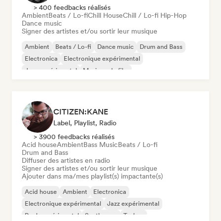
> 400 feedbacks réalisés
Ambient
Beats / Lo-fi
Chill House
Chill / Lo-fi Hip-Hop
Dance music
Signer des artistes et/ou sortir leur musique
Ambient
Beats / Lo-fi
Dance music
Drum and Bass
Electronica
Electronique expérimental
Jazz expérimental
Musique de film
CITIZEN:KANE
Label, Playlist, Radio
> 3900 feedbacks réalisés
Acid house
Ambient
Bass Music
Beats / Lo-fi
Drum and Bass
Diffuser des artistes en radio
Signer des artistes et/ou sortir leur musique
Ajouter dans ma/mes playlist(s) impactante(s)
Acid house
Ambient
Electronica
Electronique expérimental
Jazz expérimental
Rock expérimental
Synthwave
Techno