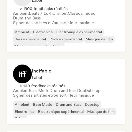
Label
> 1900 feedbacks réalisés
Ambient
Beats / Lo-fi
Chill out
Classical music
Drum and Bass
Signer des artistes et/ou sortir leur musique
Ambient
Electronica
Electronique expérimental
Jazz expérimental
Rock expérimental
Musique de film
Musique industrielle
Noise
Ineffable
Label
> 100 feedbacks réalisés
Ambient
Bass Music
Drum and Bass
Dub
Dubstep
Signer des artistes et/ou sortir leur musique
Ambient
Bass Music
Drum and Bass
Dubstep
Electronica
Electronique expérimental
Musique de film
Grime