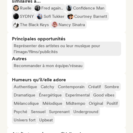
similaires à…
Ruelle
Fred again..
Confidence Man
SYDNY
Sofi Tukker
Courtney Barnett
The Black Keys
Nancy Sinatra
Principales opportunités
Représenter des artistes ou leur musique pour
l’image/films/publicités
Autres
Recommander à mon équipe/réseau
Humeurs qu’il/elle adore
Authentique
Catchy
Contemporain
Créatif
Sombre
Dramatique
Énergétique
Experimental
Good vibes
Mélancolique
Mélodique
Midtempo
Original
Positif
Psyché
Sensuel
Surprenant
Underground
Univers fort
Upbeat