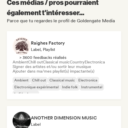
Ces médias / pros pourraient
également t'intéresser...
Parce que tu regardes le profil de Goldengate Media
Raighes Factory
Label, Playlist
> 3600 feedbacks réalisés
Ambient
Chill out
Classical music
Country
Electronica
Signer des artistes et/ou sortir leur musique
Ajouter dans ma/mes playlist(s) impactante(s)
Ambient
Chill out
Classical music
Electronica
Electronique expérimental
Indie folk
Instrumental
Lofi bedroom
ANOTHER DIMENSION MUSIC
Label