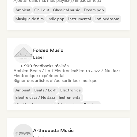
Ajouter dans ma/mes playlist(s) impactante(s)
Ambient
Chill out
Classical music
Dream pop
Musique de film
Indie pop
Instrumental
Lofi bedroom
Folded Music
Label
> 900 feedbacks réalisés
Ambient
Beats / Lo-fi
Electronica
Electro Jazz / Nu Jazz
Electronique expérimental
Signer des artistes et/ou sortir leur musique
Ambient
Beats / Lo-fi
Electronica
Electro Jazz / Nu Jazz
Instrumental
Hip-Hop instrumental
Modern jazz
Trip hop
Arthropoda Music