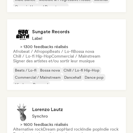
Organic House / Downtempo
Sungate Records
Label
> 1300 feedbacks réalisés
Afrobeat / Afropop
Beats / Lo-fi
Bossa nova
Chill / Lo-fi Hip-Hop
Commercial / Mainstream
Signer des artistes et/ou sortir leur musique
Beats / Lo-fi
Bossa nova
Chill / Lo-fi Hip-Hop
Commercial / Mainstream
Dancehall
Dance pop
Hip-hop
Pop soul
Lorenzo Lautz
Synchro
> 1600 feedbacks réalisés
Alternative rock
Dream pop
Hard rock
Indie pop
Indie rock