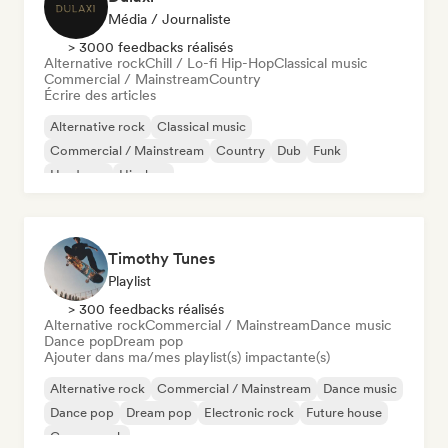
Média / Journaliste
> 3000 feedbacks réalisés
Alternative rock
Chill / Lo-fi Hip-Hop
Classical music
Commercial / Mainstream
Country
Écrire des articles
Alternative rock
Classical music
Commercial / Mainstream
Country
Dub
Funk
Hardcore
Hip-hop
Timothy Tunes
Playlist
> 300 feedbacks réalisés
Alternative rock
Commercial / Mainstream
Dance music
Dance pop
Dream pop
Ajouter dans ma/mes playlist(s) impactante(s)
Alternative rock
Commercial / Mainstream
Dance music
Dance pop
Dream pop
Electronic rock
Future house
Garage rock