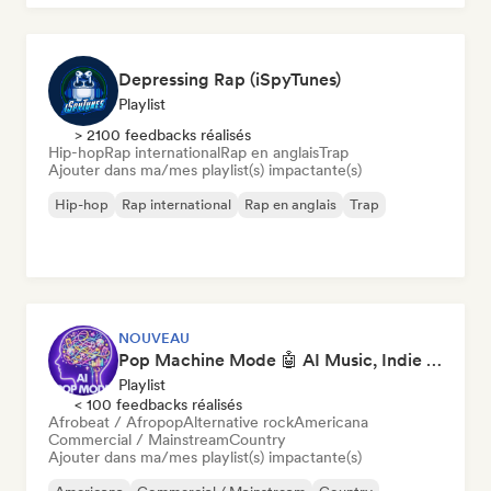
Depressing Rap (iSpyTunes)
Playlist
> 2100 feedbacks réalisés
Hip-hop
Rap international
Rap en anglais
Trap
Ajouter dans ma/mes playlist(s) impactante(s)
Hip-hop
Rap international
Rap en anglais
Trap
NOUVEAU
Pop Machine Mode 🤖 AI Music, Indie Pop & Dream Pop
Playlist
< 100 feedbacks réalisés
Afrobeat / Afropop
Alternative rock
Americana
Commercial / Mainstream
Country
Ajouter dans ma/mes playlist(s) impactante(s)