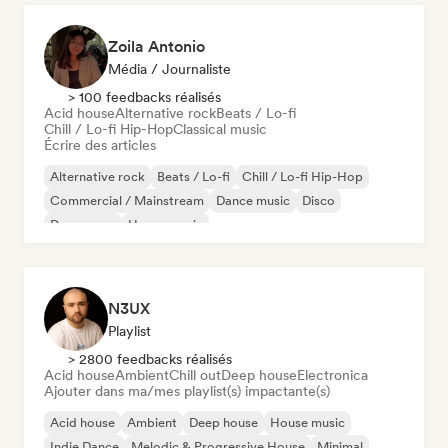
Zoila Antonio
Média / Journaliste
> 100 feedbacks réalisés
Acid house
Alternative rock
Beats / Lo-fi
Chill / Lo-fi Hip-Hop
Classical music
Écrire des articles
Alternative rock
Beats / Lo-fi
Chill / Lo-fi Hip-Hop
Commercial / Mainstream
Dance music
Disco
Dream pop
House music
N3UX
Playlist
> 2800 feedbacks réalisés
Acid house
Ambient
Chill out
Deep house
Electronica
Ajouter dans ma/mes playlist(s) impactante(s)
Acid house
Ambient
Deep house
House music
Indie Dance
Melodic & Progressive House
Minimal