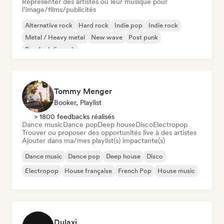
Représenter des artistes ou leur musique pour
l’image/films/publicités
Alternative rock
Hard rock
Indie pop
Indie rock
Metal / Heavy metal
New wave
Post punk
Psychedelic rock
Tommy Menger
Booker, Playlist
> 1800 feedbacks réalisés
Dance music
Dance pop
Deep house
Disco
Electropop
Trouver ou proposer des opportunités live à des artistes
Ajouter dans ma/mes playlist(s) impactante(s)
Dance music
Dance pop
Deep house
Disco
Electropop
House française
French Pop
House music
Dulaxi