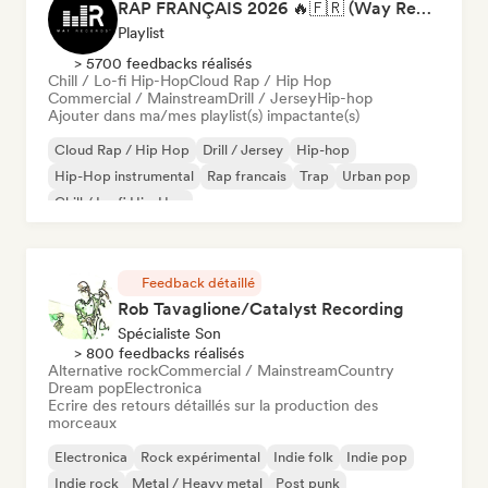
RAP FRANÇAIS 2026 🔥🇫🇷 (Way Records)
Playlist
> 5700 feedbacks réalisés
Chill / Lo-fi Hip-Hop
Cloud Rap / Hip Hop
Commercial / Mainstream
Drill / Jersey
Hip-hop
Ajouter dans ma/mes playlist(s) impactante(s)
Cloud Rap / Hip Hop
Drill / Jersey
Hip-hop
Hip-Hop instrumental
Rap francais
Trap
Urban pop
Chill / Lo-fi Hip-Hop
Feedback détaillé
Rob Tavaglione/Catalyst Recording
Spécialiste Son
> 800 feedbacks réalisés
Alternative rock
Commercial / Mainstream
Country
Dream pop
Electronica
Ecrire des retours détaillés sur la production des
morceaux
Electronica
Rock expérimental
Indie folk
Indie pop
Indie rock
Metal / Heavy metal
Post punk