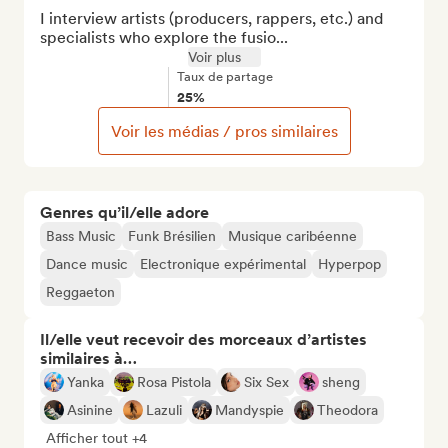
I interview artists (producers, rappers, etc.) and 
specialists who explore the fusio...
Voir plus
Taux de partage
25%
Voir les médias / pros similaires
Genres qu’il/elle adore
Bass Music
Funk Brésilien
Musique caribéenne
Dance music
Electronique expérimental
Hyperpop
Reggaeton
Il/elle veut recevoir des morceaux d’artistes
similaires à…
Yanka
Rosa Pistola
Six Sex
sheng
Asinine
Lazuli
Mandyspie
Theodora
Afficher tout +4