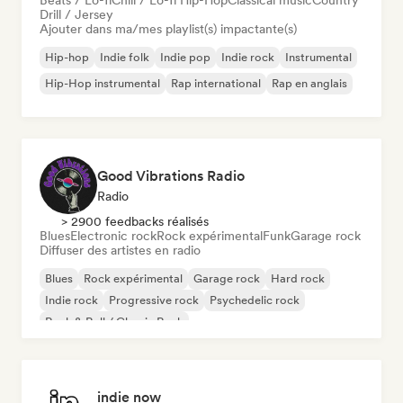
Beats / Lo-fi
Chill / Lo-fi Hip-Hop
Classical music
Country
Drill / Jersey
Ajouter dans ma/mes playlist(s) impactante(s)
Hip-hop
Indie folk
Indie pop
Indie rock
Instrumental
Hip-Hop instrumental
Rap international
Rap en anglais
Good Vibrations Radio
Radio
> 2900 feedbacks réalisés
Blues
Electronic rock
Rock expérimental
Funk
Garage rock
Diffuser des artistes en radio
Blues
Rock expérimental
Garage rock
Hard rock
Indie rock
Progressive rock
Psychedelic rock
Rock & Roll / Classic Rock
indie now