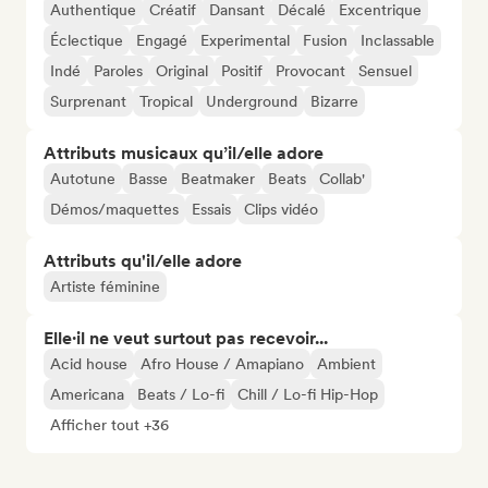
Authentique
Créatif
Dansant
Décalé
Excentrique
Éclectique
Engagé
Experimental
Fusion
Inclassable
Indé
Paroles
Original
Positif
Provocant
Sensuel
Surprenant
Tropical
Underground
Bizarre
Attributs musicaux qu’il/elle adore
Autotune
Basse
Beatmaker
Beats
Collab'
Démos/maquettes
Essais
Clips vidéo
Attributs qu'il/elle adore
Artiste féminine
Elle·il ne veut surtout pas recevoir...
Acid house
Afro House / Amapiano
Ambient
Americana
Beats / Lo-fi
Chill / Lo-fi Hip-Hop
Afficher tout +36