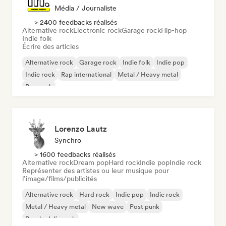
Média / Journaliste
> 2400 feedbacks réalisés
Alternative rock
Electronic rock
Garage rock
Hip-hop
Indie folk
Écrire des articles
Alternative rock
Garage rock
Indie folk
Indie pop
Indie rock
Rap international
Metal / Heavy metal
Pop rock
Lorenzo Lautz
Synchro
> 1600 feedbacks réalisés
Alternative rock
Dream pop
Hard rock
Indie pop
Indie rock
Représenter des artistes ou leur musique pour
l’image/films/publicités
Alternative rock
Hard rock
Indie pop
Indie rock
Metal / Heavy metal
New wave
Post punk
Psychedelic rock