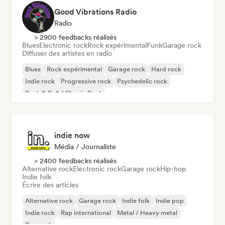
Good Vibrations Radio
Radio
> 2900 feedbacks réalisés
Blues
Electronic rock
Rock expérimental
Funk
Garage rock
Diffuser des artistes en radio
Blues
Rock expérimental
Garage rock
Hard rock
Indie rock
Progressive rock
Psychedelic rock
Rock & Roll / Classic Rock
indie now
Média / Journaliste
> 2400 feedbacks réalisés
Alternative rock
Electronic rock
Garage rock
Hip-hop
Indie folk
Écrire des articles
Alternative rock
Garage rock
Indie folk
Indie pop
Indie rock
Rap international
Metal / Heavy metal
Pop rock