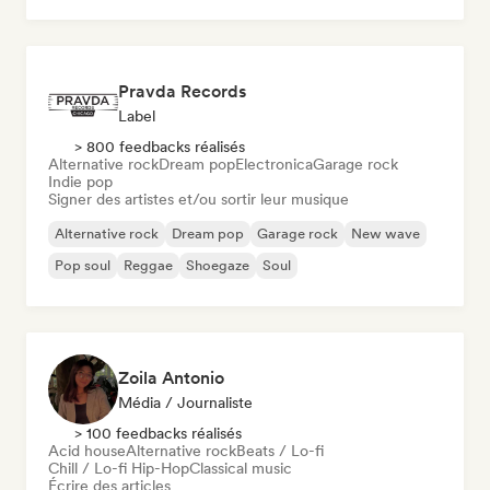
Pravda Records
Label
> 800 feedbacks réalisés
Alternative rock
Dream pop
Electronica
Garage rock
Indie pop
Signer des artistes et/ou sortir leur musique
Alternative rock
Dream pop
Garage rock
New wave
Pop soul
Reggae
Shoegaze
Soul
Zoila Antonio
Média / Journaliste
> 100 feedbacks réalisés
Acid house
Alternative rock
Beats / Lo-fi
Chill / Lo-fi Hip-Hop
Classical music
Écrire des articles