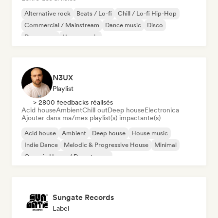
Alternative rock
Beats / Lo-fi
Chill / Lo-fi Hip-Hop
Commercial / Mainstream
Dance music
Disco
Dream pop
House music
N3UX
Playlist
> 2800 feedbacks réalisés
Acid house
Ambient
Chill out
Deep house
Electronica
Ajouter dans ma/mes playlist(s) impactante(s)
Acid house
Ambient
Deep house
House music
Indie Dance
Melodic & Progressive House
Minimal
Organic House / Downtempo
Sungate Records
Label