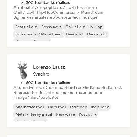
> 1300 feedbacks réalisés
Afrobeat / Afropop
Beats / Lo-fi
Bossa nova
Chill / Lo-fi Hip-Hop
Commercial / Mainstream
Signer des artistes et/ou sortir leur musique
Beats / Lo-fi
Bossa nova
Chill / Lo-fi Hip-Hop
Commercial / Mainstream
Dancehall
Dance pop
Hip-hop
Pop soul
Lorenzo Lautz
Synchro
> 1600 feedbacks réalisés
Alternative rock
Dream pop
Hard rock
Indie pop
Indie rock
Représenter des artistes ou leur musique pour
l’image/films/publicités
Alternative rock
Hard rock
Indie pop
Indie rock
Metal / Heavy metal
New wave
Post punk
Psychedelic rock