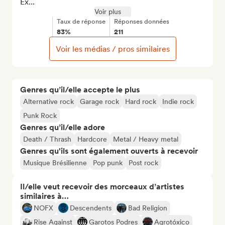
Ex...
Voir plus
Taux de réponse
Réponses données
83%
211
Voir les médias / pros similaires
Genres qu’il/elle accepte le plus
Alternative rock
Garage rock
Hard rock
Indie rock
Punk Rock
Genres qu’il/elle adore
Death / Thrash
Hardcore
Metal / Heavy metal
Genres qu'ils sont également ouverts à recevoir
Musique Brésilienne
Pop punk
Post rock
Il/elle veut recevoir des morceaux d’artistes
similaires à…
NOFX
Descendents
Bad Religion
Rise Against
Garotos Podres
Agrotóxico