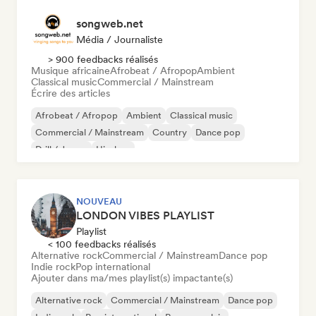
songweb.net
Média / Journaliste
> 900 feedbacks réalisés
Musique africaine
Afrobeat / Afropop
Ambient
Classical music
Commercial / Mainstream
Écrire des articles
Afrobeat / Afropop
Ambient
Classical music
Commercial / Mainstream
Country
Dance pop
Drill / Jersey
Hip-hop
NOUVEAU
LONDON VIBES PLAYLIST
Playlist
< 100 feedbacks réalisés
Alternative rock
Commercial / Mainstream
Dance pop
Indie rock
Pop international
Ajouter dans ma/mes playlist(s) impactante(s)
Alternative rock
Commercial / Mainstream
Dance pop