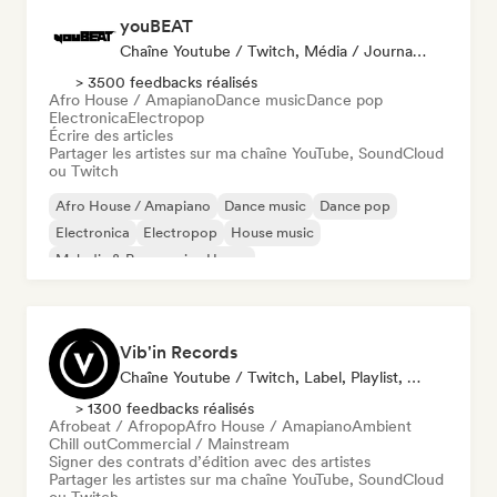
youBEAT
Chaîne Youtube / Twitch, Média / Journaliste
> 3500 feedbacks réalisés
Afro House / Amapiano
Dance music
Dance pop
Electronica
Electropop
Écrire des articles
Partager les artistes sur ma chaîne YouTube, SoundCloud
ou Twitch
Afro House / Amapiano
Dance music
Dance pop
Electronica
Electropop
House music
Melodic & Progressive House
Organic House / Downtempo
Vib'in Records
Chaîne Youtube / Twitch, Label, Playlist, Éditeur
> 1300 feedbacks réalisés
Afrobeat / Afropop
Afro House / Amapiano
Ambient
Chill out
Commercial / Mainstream
Signer des contrats d’édition avec des artistes
Partager les artistes sur ma chaîne YouTube, SoundCloud