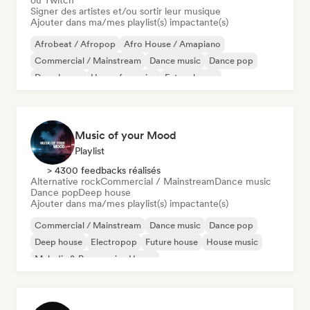
ou Twitch
Signer des artistes et/ou sortir leur musique
Ajouter dans ma/mes playlist(s) impactante(s)
Afrobeat / Afropop
Afro House / Amapiano
Commercial / Mainstream
Dance music
Dance pop
Deep house
House française
Future house
Music of your Mood
Playlist
> 4300 feedbacks réalisés
Alternative rock
Commercial / Mainstream
Dance music
Dance pop
Deep house
Ajouter dans ma/mes playlist(s) impactante(s)
Commercial / Mainstream
Dance music
Dance pop
Deep house
Electropop
Future house
House music
Melodic & Progressive House