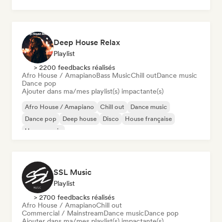
Indie rock
Deep House Relax
Playlist
> 2200 feedbacks réalisés
Afro House / Amapiano
Bass Music
Chill out
Dance music
Dance pop
Ajouter dans ma/mes playlist(s) impactante(s)
Afro House / Amapiano
Chill out
Dance music
Dance pop
Deep house
Disco
House française
House music
SSL Music
Playlist
> 2700 feedbacks réalisés
Afro House / Amapiano
Chill out
Commercial / Mainstream
Dance music
Dance pop
Ajouter dans ma/mes playlist(s) impactante(s)