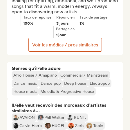
looking for uplifting, emotional, and well-produced 
songs that fit a warm, modern energy. Always 
open to discovering new artists.
Taux de réponse
Répond en
Taux de partage
100%
3 jours
1%
Partage en
1 jour
Voir les médias / pros similaires
Genres qu’il/elle adore
Afro House / Amapiano
Commercial / Mainstream
Dance music
Dance pop
Deep house
Electropop
House music
Melodic & Progressive House
Il/elle veut recevoir des morceaux d’artistes
similaires à…
AVAION
Phil Walker
BUNT.
Calvin Harris
HUGEL
Zerb
Topic