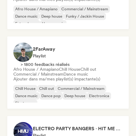
Afro House / Amapiano
Commercial / Mainstream
Dance music
Deep house
Funky / Jackin House
Future house
House music
Melodic & Progressive House
2FarAway
Playlist
> 1800 feedbacks réalisés
Afro House / Amapiano
Chill House
Chill out
Commercial / Mainstream
Dance music
Ajouter dans ma/mes playlist(s) impactante(s)
Chill House
Chill out
Commercial / Mainstream
Dance music
Dance pop
Deep house
Electronica
Electropop
ELECTRO PARTY BANGERS · HIT ME UP MAG
Playlist