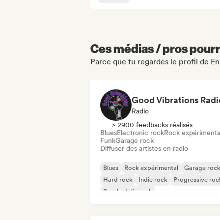
Ces médias / pros pourr
Parce que tu regardes le profil de E
Good Vibrations Radi
Radio
> 2900 feedbacks réalisés
Blues
Electronic rock
Rock expérimenta
Funk
Garage rock
Diffuser des artistes en radio
Blues
Rock expérimental
Garage roc
Hard rock
Indie rock
Progressive roc
Psychedelic rock
Rock & Roll / Classic Rock