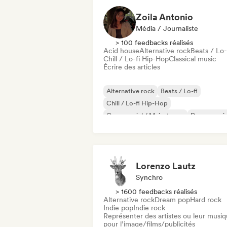
Zoila Antonio
Média / Journaliste
> 100 feedbacks réalisés
Acid house
Alternative rock
Beats / Lo-
Chill / Lo-fi Hip-Hop
Classical music
Écrire des articles
Alternative rock
Beats / Lo-fi
Chill / Lo-fi Hip-Hop
Commercial / Mainstream
Dance musi
Disco
Dream pop
House music
Lorenzo Lautz
Synchro
> 1600 feedbacks réalisés
Alternative rock
Dream pop
Hard rock
Indie pop
Indie rock
Représenter des artistes ou leur musi
pour l’image/films/publicités