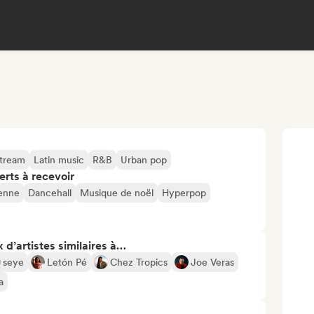
stream
Latin music
R&B
Urban pop
erts à recevoir
enne
Dancehall
Musique de noël
Hyperpop
 d’artistes similaires à…
seye
Letón Pé
Chez Tropics
Joe Veras
a