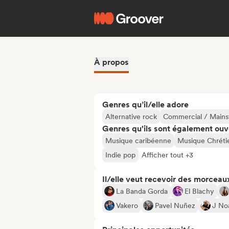
À propos
Genres qu’il/elle adore
Alternative rock
Commercial / Main
Genres qu'ils sont également ouv
Musique caribéenne
Musique Chréti
Indie pop
Afficher tout +3
Il/elle veut recevoir des morceaux
La Banda Gorda
El Blachy
Vakero
Pavel Nuñez
J No