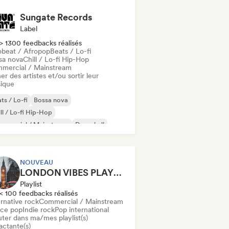
Sungate Records
Label
> 1300 feedbacks réalisés
obeat / Afropop
Beats / Lo-fi
sa nova
Chill / Lo-fi Hip-Hop
mercial / Mainstream
er des artistes et/ou sortir leur
ique
ts / Lo-fi
Bossa nova
ll / Lo-fi Hip-Hop
mmercial / Mainstream
Dancehall
nce pop
Hip-hop
Pop soul
NOUVEAU
LONDON VIBES PLAYLIST
Playlist
< 100 feedbacks réalisés
rnative rock
Commercial / Mainstream
ce pop
Indie rock
Pop international
uter dans ma/mes playlist(s)
actante(s)