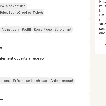
Ensa
mus
ive à des artistes
best
ouTube, SoundCloud ou Twitch
Lati
mult
stud
sess
Mainstream
Positif
Romantique
Surprenant
and.
re
alement ouverts à recevoir
national
Présent sur les réseaux
Artiste entouré
..