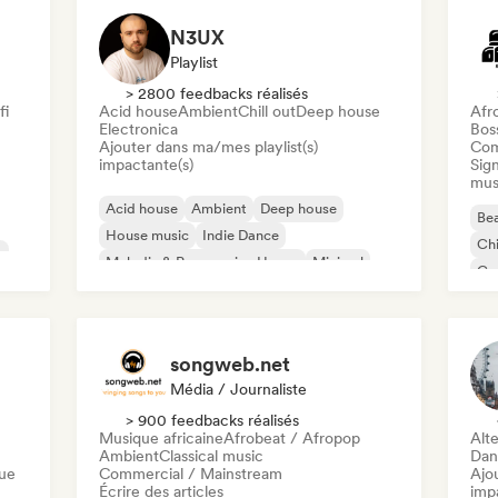
N3UX
Playlist
> 2800 feedbacks réalisés
fi
Acid house
Ambient
Chill out
Deep house
Afr
Electronica
Bos
Ajouter dans ma/mes playlist(s)
Com
impactante(s)
Sign
mus
Acid house
Ambient
Deep house
Bea
House music
Indie Dance
Chi
c
Melodic & Progressive House
Minimal
Co
Organic House / Downtempo
Da
songweb.net
Média / Journaliste
> 900 feedbacks réalisés
Musique africaine
Afrobeat / Afropop
Alte
Ambient
Classical music
Dan
que
Commercial / Mainstream
Ajo
Écrire des articles
imp