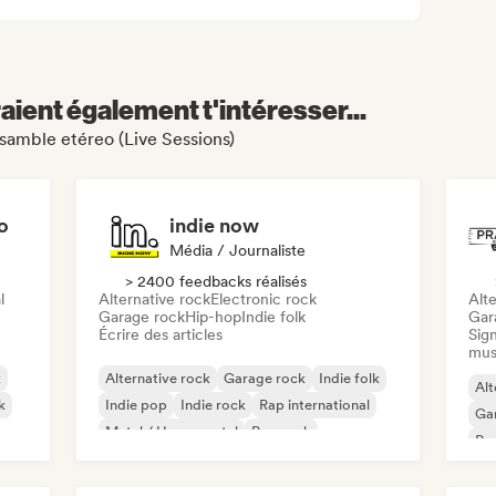
aient également t'intéresser...
nsamble etéreo (Live Sessions)
o
indie now
Média / Journaliste
> 2400 feedbacks réalisés
l
Alternative rock
Electronic rock
Alte
Garage rock
Hip-hop
Indie folk
Gar
Écrire des articles
Sign
mus
k
Alternative rock
Garage rock
Indie folk
Alt
k
Indie pop
Indie rock
Rap international
Ga
Metal / Heavy metal
Pop rock
Re