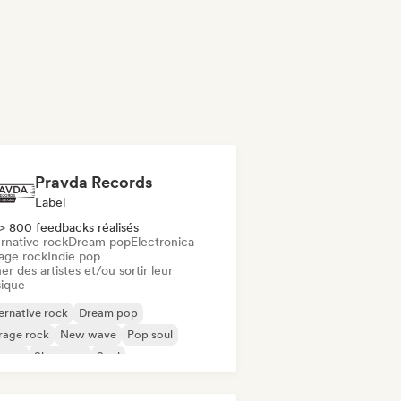
Pravda Records
Label
> 800 feedbacks réalisés
rnative rock
Dream pop
Electronica
age rock
Indie pop
er des artistes et/ou sortir leur
ique
ernative rock
Dream pop
rage rock
New wave
Pop soul
ggae
Shoegaze
Soul