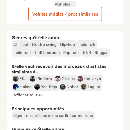
Voir plus
Voir les médias / pros similaires
Genres qu’il/elle adore
Chill out
Electro swing
Hip-hop
Indie folk
Indie rock
Lofi bedroom
Pop rock
R&B
Reggae
Il/elle veut recevoir des morceaux d’artistes
similaires à…
FKJ
L'Indécis
Gilsons
the.lazyb
c.alma
Yan Higa
Nobot
Lagum
Afficher tout +2
Principales opportunités
Signer des artistes et/ou sortir leur musique
Humeurs qu’il/elle adore