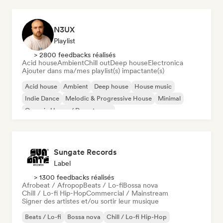
N3UX
Playlist
> 2800 feedbacks réalisés
Acid house
Ambient
Chill out
Deep house
Electronica
Ajouter dans ma/mes playlist(s) impactante(s)
Acid house
Ambient
Deep house
House music
Indie Dance
Melodic & Progressive House
Minimal
Organic House / Downtempo
Sungate Records
Label
> 1300 feedbacks réalisés
Afrobeat / Afropop
Beats / Lo-fi
Bossa nova
Chill / Lo-fi Hip-Hop
Commercial / Mainstream
Signer des artistes et/ou sortir leur musique
Beats / Lo-fi
Bossa nova
Chill / Lo-fi Hip-Hop