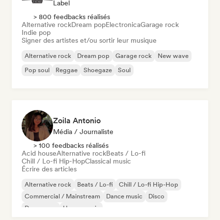
Label
> 800 feedbacks réalisés
Alternative rock
Dream pop
Electronica
Garage rock
Indie pop
Signer des artistes et/ou sortir leur musique
Alternative rock
Dream pop
Garage rock
New wave
Pop soul
Reggae
Shoegaze
Soul
Zoila Antonio
Média / Journaliste
> 100 feedbacks réalisés
Acid house
Alternative rock
Beats / Lo-fi
Chill / Lo-fi Hip-Hop
Classical music
Écrire des articles
Alternative rock
Beats / Lo-fi
Chill / Lo-fi Hip-Hop
Commercial / Mainstream
Dance music
Disco
Dream pop
House music