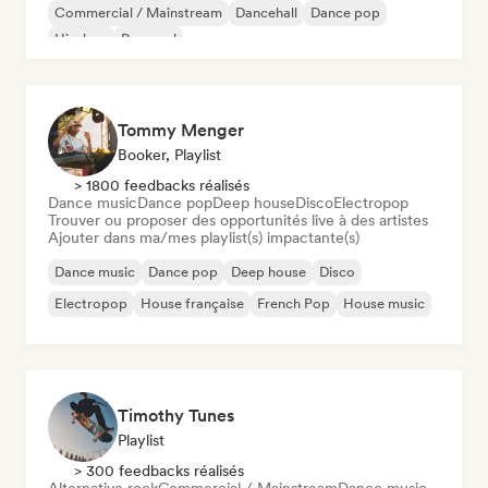
Commercial / Mainstream
Dancehall
Dance pop
Hip-hop
Pop soul
Tommy Menger
Booker, Playlist
> 1800 feedbacks réalisés
Dance music
Dance pop
Deep house
Disco
Electropop
Trouver ou proposer des opportunités live à des artistes
Ajouter dans ma/mes playlist(s) impactante(s)
Dance music
Dance pop
Deep house
Disco
Electropop
House française
French Pop
House music
Timothy Tunes
Playlist
> 300 feedbacks réalisés