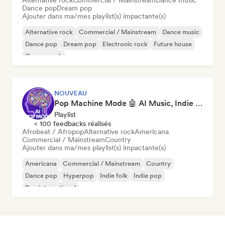
Alternative rock
Commercial / Mainstream
Dance music
Dance pop
Dream pop
Ajouter dans ma/mes playlist(s) impactante(s)
Alternative rock
Commercial / Mainstream
Dance music
Dance pop
Dream pop
Electronic rock
Future house
Garage rock
NOUVEAU
Pop Machine Mode 🤖 AI Music, Indie Pop & Dream Pop
Playlist
< 100 feedbacks réalisés
Afrobeat / Afropop
Alternative rock
Americana
Commercial / Mainstream
Country
Ajouter dans ma/mes playlist(s) impactante(s)
Americana
Commercial / Mainstream
Country
Dance pop
Hyperpop
Indie folk
Indie pop
Pop international