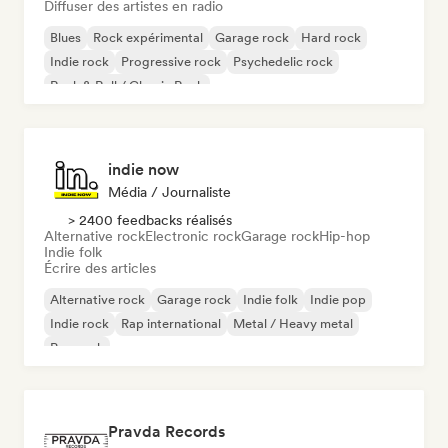
Diffuser des artistes en radio
Blues
Rock expérimental
Garage rock
Hard rock
Indie rock
Progressive rock
Psychedelic rock
Rock & Roll / Classic Rock
indie now
Média / Journaliste
> 2400 feedbacks réalisés
Alternative rock
Electronic rock
Garage rock
Hip-hop
Indie folk
Écrire des articles
Alternative rock
Garage rock
Indie folk
Indie pop
Indie rock
Rap international
Metal / Heavy metal
Pop rock
Pravda Records