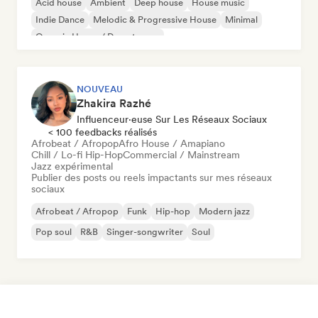
Acid house
Ambient
Deep house
House music
Indie Dance
Melodic & Progressive House
Minimal
Organic House / Downtempo
NOUVEAU
Zhakira Razhé
Influenceur·euse Sur Les Réseaux Sociaux
< 100 feedbacks réalisés
Afrobeat / Afropop
Afro House / Amapiano
Chill / Lo-fi Hip-Hop
Commercial / Mainstream
Jazz expérimental
Publier des posts ou reels impactants sur mes réseaux
sociaux
Afrobeat / Afropop
Funk
Hip-hop
Modern jazz
Pop soul
R&B
Singer-songwriter
Soul