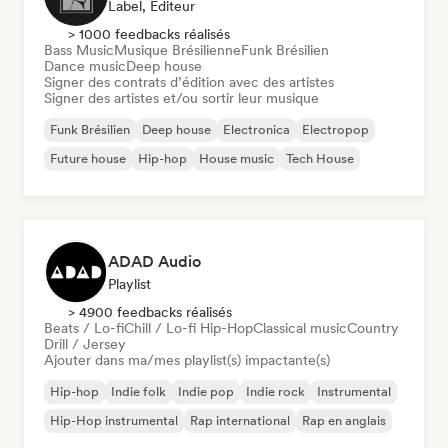
Label, Éditeur
> 1000 feedbacks réalisés
Bass Music
Musique Brésilienne
Funk Brésilien
Dance music
Deep house
Signer des contrats d’édition avec des artistes
Signer des artistes et/ou sortir leur musique
Funk Brésilien
Deep house
Electronica
Electropop
Future house
Hip-hop
House music
Tech House
ADAD Audio
Playlist
> 4900 feedbacks réalisés
Beats / Lo-fi
Chill / Lo-fi Hip-Hop
Classical music
Country
Drill / Jersey
Ajouter dans ma/mes playlist(s) impactante(s)
Hip-hop
Indie folk
Indie pop
Indie rock
Instrumental
Hip-Hop instrumental
Rap international
Rap en anglais