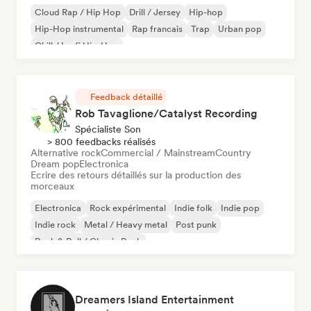
Cloud Rap / Hip Hop
Drill / Jersey
Hip-hop
Hip-Hop instrumental
Rap francais
Trap
Urban pop
Chill / Lo-fi Hip-Hop
Feedback détaillé
Rob Tavaglione/Catalyst Recording
Spécialiste Son
> 800 feedbacks réalisés
Alternative rock
Commercial / Mainstream
Country
Dream pop
Electronica
Ecrire des retours détaillés sur la production des
morceaux
Electronica
Rock expérimental
Indie folk
Indie pop
Indie rock
Metal / Heavy metal
Post punk
Rock & Roll / Classic Rock
Dreamers Island Entertainment