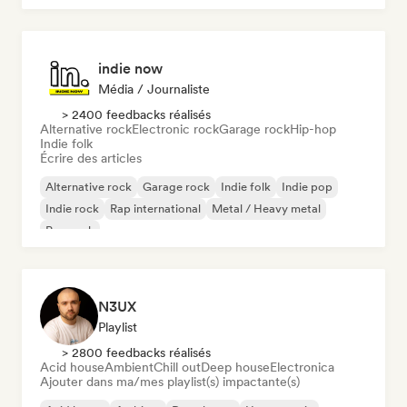
indie now
Média / Journaliste
> 2400 feedbacks réalisés
Alternative rock
Electronic rock
Garage rock
Hip-hop
Indie folk
Écrire des articles
Alternative rock
Garage rock
Indie folk
Indie pop
Indie rock
Rap international
Metal / Heavy metal
Pop rock
N3UX
Playlist
> 2800 feedbacks réalisés
Acid house
Ambient
Chill out
Deep house
Electronica
Ajouter dans ma/mes playlist(s) impactante(s)