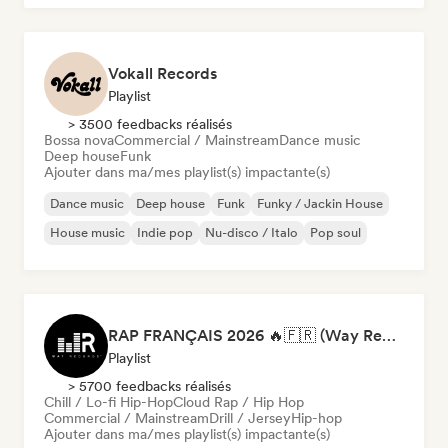
Vokall Records
Playlist
> 3500 feedbacks réalisés
Bossa nova
Commercial / Mainstream
Dance music
Deep house
Funk
Ajouter dans ma/mes playlist(s) impactante(s)
Dance music
Deep house
Funk
Funky / Jackin House
House music
Indie pop
Nu-disco / Italo
Pop soul
RAP FRANÇAIS 2026 🔥🇫🇷 (Way Records)
Playlist
> 5700 feedbacks réalisés
Chill / Lo-fi Hip-Hop
Cloud Rap / Hip Hop
Commercial / Mainstream
Drill / Jersey
Hip-hop
Ajouter dans ma/mes playlist(s) impactante(s)