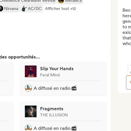
Creedence Clearwater Revival
Metallica
Nirvana
AC/DC
Afficher tout +12
Beca
here
genr
to m
exis
that
whos
 des opportunités…
Slip Your Hands
Feral Mind
A diffusé en radio
Fragments
THE ILLUSION
A diffusé en radio