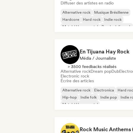
Diffuser des artistes en radio
Alternative rock
Musique Brésilienne
Hardcore
Hard rock
Indie rock
Metal / Heavy metal
Psychedelic rock
Punk Rock
En Tijuana Hay Rock
Média / Journaliste
> 3500 feedbacks réalisés
Alternative rock
Dream pop
Dub
Electro
Electronic rock
Écrire des articles
Alternative rock
Electronica
Hard ro
Hip-hop
Indie folk
Indie pop
Indie r
Metal / Heavy metal