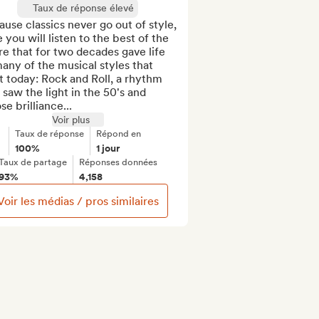
Taux de réponse élevé
use classics never go out of style, 
 you will listen to the best of the 
e that for two decades gave life 
any of the musical styles that 
t today: Rock and Roll, a rhythm 
 saw the light in the 50's and 
e brilliance...
Voir plus
Taux de réponse
Répond en
100%
1 jour
Taux de partage
Réponses données
93%
4,158
Voir les médias / pros similaires