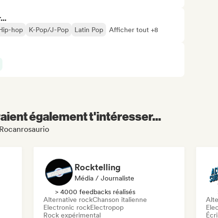
..
Hip-hop
K-Pop/J-Pop
Latin Pop
Afficher tout +8
aient également t'intéresser...
l Rocanrosaurio
Rocktelling
Média / Journaliste
> 4000 feedbacks réalisés
Alternative rock
Chanson italienne
Alte
Electronic rock
Electropop
Ele
Rock expérimental
Écri