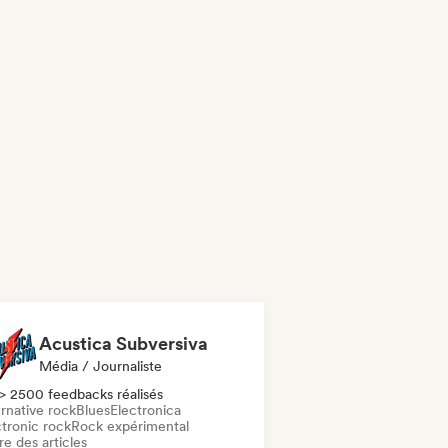
Acustica Subversiva
Média / Journaliste
> 2500 feedbacks réalisés
rnative rock
Blues
Electronica
ctronic rock
Rock expérimental
re des articles