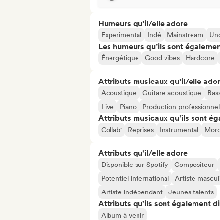
Humeurs qu’il/elle adore
Experimental
Indé
Mainstream
Un
Les humeurs qu’ils sont égalemen
Énergétique
Good vibes
Hardcore
Attributs musicaux qu’il/elle ado
Acoustique
Guitare acoustique
Bas
Live
Piano
Production professionnel
Attributs musicaux qu’ils sont ég
Collab'
Reprises
Instrumental
Morc
Attributs qu'il/elle adore
Disponible sur Spotify
Compositeur
Potentiel international
Artiste mascul
Artiste indépendant
Jeunes talents
Attributs qu'ils sont également d
Album à venir