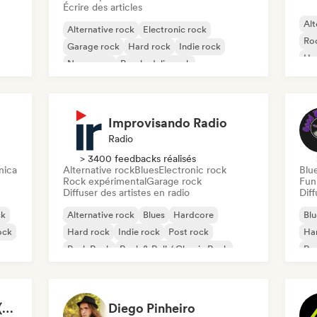
Écrire des articles
Alt
Alternative rock
Electronic rock
Ro
Garage rock
Hard rock
Indie rock
Ha
New wave
Psychedelic rock
Rock & Roll / Classic Rock
Improvisando Radio
Radio
> 3400 feedbacks réalisés
nica
Alternative rock
Blues
Electronic rock
Blu
Rock expérimental
Garage rock
Fun
Diffuser des artistes en radio
Diff
ck
Alternative rock
Blues
Hardcore
Blu
ock
Hard rock
Indie rock
Post rock
Ha
Punk Rock
Rock & Roll / Classic Rock
Psy
Roc
Rock Music Anthems (MonkeyPlaylists)
Diego Pinheiro