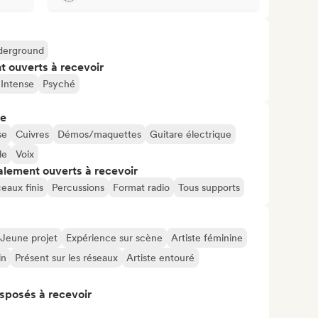
derground
t ouverts à recevoir
Intense
Psyché
re
se
Cuivres
Démos/maquettes
Guitare électrique
le
Voix
alement ouverts à recevoir
eaux finis
Percussions
Format radio
Tous supports
Jeune projet
Expérience sur scène
Artiste féminine
in
Présent sur les réseaux
Artiste entouré
isposés à recevoir