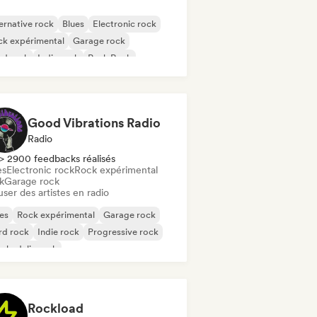
ernative rock
Blues
Electronic rock
ck expérimental
Garage rock
rd rock
Indie rock
Punk Rock
Good Vibrations Radio
Radio
> 2900 feedbacks réalisés
es
Electronic rock
Rock expérimental
k
Garage rock
user des artistes en radio
es
Rock expérimental
Garage rock
rd rock
Indie rock
Progressive rock
chedelic rock
k & Roll / Classic Rock
Rockload