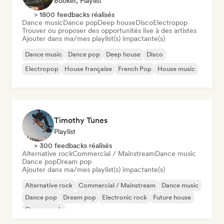
Booker, Playlist
> 1800 feedbacks réalisés
Dance music
Dance pop
Deep house
Disco
Electropop
Trouver ou proposer des opportunités live à des artistes
Ajouter dans ma/mes playlist(s) impactante(s)
Dance music
Dance pop
Deep house
Disco
Electropop
House française
French Pop
House music
Timothy Tunes
Playlist
> 300 feedbacks réalisés
Alternative rock
Commercial / Mainstream
Dance music
Dance pop
Dream pop
Ajouter dans ma/mes playlist(s) impactante(s)
Alternative rock
Commercial / Mainstream
Dance music
Dance pop
Dream pop
Electronic rock
Future house
Garage rock