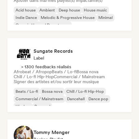
Ajouter dans ma/mes playlist(s) impactante(s)
Acid house
Ambient
Deep house
House music
Indie Dance
Melodic & Progressive House
Minimal
Organic House / Downtempo
Sungate Records
Label
> 1300 feedbacks réalisés
Afrobeat / Afropop
Beats / Lo-fi
Bossa nova
Chill / Lo-fi Hip-Hop
Commercial / Mainstream
Signer des artistes et/ou sortir leur musique
Beats / Lo-fi
Bossa nova
Chill / Lo-fi Hip-Hop
Commercial / Mainstream
Dancehall
Dance pop
Hip-hop
Pop soul
Tommy Menger