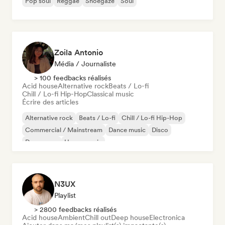
Pop soul
Reggae
Shoegaze
Soul
Zoila Antonio
Média / Journaliste
> 100 feedbacks réalisés
Acid house
Alternative rock
Beats / Lo-fi
Chill / Lo-fi Hip-Hop
Classical music
Écrire des articles
Alternative rock
Beats / Lo-fi
Chill / Lo-fi Hip-Hop
Commercial / Mainstream
Dance music
Disco
Dream pop
House music
N3UX
Playlist
> 2800 feedbacks réalisés
Acid house
Ambient
Chill out
Deep house
Electronica