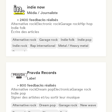
indie now
Média / Journaliste
> 2400 feedbacks réalisés
Alternative rock
Electronic rock
Garage rock
Hip-hop
Indie folk
Écrire des articles
Alternative rock
Garage rock
Indie folk
Indie pop
Indie rock
Rap international
Metal / Heavy metal
Pop rock
Pravda Records
Label
> 800 feedbacks réalisés
Alternative rock
Dream pop
Electronica
Garage rock
Indie pop
Signer des artistes et/ou sortir leur musique
Alternative rock
Dream pop
Garage rock
New wave