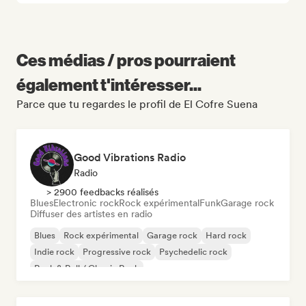
Ces médias / pros pourraient
également t'intéresser...
Parce que tu regardes le profil de El Cofre Suena
Good Vibrations Radio
Radio
> 2900 feedbacks réalisés
Blues
Electronic rock
Rock expérimental
Funk
Garage rock
Diffuser des artistes en radio
Blues
Rock expérimental
Garage rock
Hard rock
Indie rock
Progressive rock
Psychedelic rock
Rock & Roll / Classic Rock