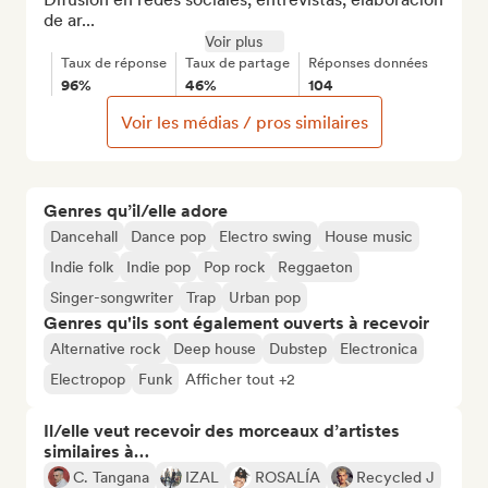
de ar...
Voir plus
Taux de réponse
Taux de partage
Réponses données
96%
46%
104
Voir les médias / pros similaires
Genres qu’il/elle adore
Dancehall
Dance pop
Electro swing
House music
Indie folk
Indie pop
Pop rock
Reggaeton
Singer-songwriter
Trap
Urban pop
Genres qu'ils sont également ouverts à recevoir
Alternative rock
Deep house
Dubstep
Electronica
Electropop
Funk
Afficher tout +2
Il/elle veut recevoir des morceaux d’artistes
similaires à…
C. Tangana
IZAL
ROSALÍA
Recycled J