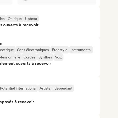
les
Onirique
Upbeat
t ouverts à recevoir
re
lectrique
Sons électroniques
Freestyle
Instrumental
fessionnelle
Cordes
Synthés
Voix
alement ouverts à recevoir
Potentiel international
Artiste indépendant
isposés à recevoir