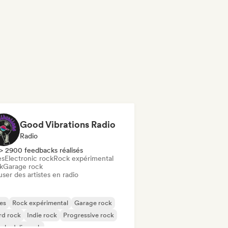
Good Vibrations Radio
Radio
> 2900 feedbacks réalisés
es
Electronic rock
Rock expérimental
k
Garage rock
user des artistes en radio
es
Rock expérimental
Garage rock
rd rock
Indie rock
Progressive rock
chedelic rock