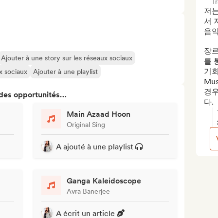
T
저는
서 
음악
장르
Ajouter à une story sur les réseaux sociaux
를 
기회
ux sociaux
Ajouter à une playlist
Mu
경우
 des opportunités…
다.
Main Azaad Hoon
Original Sing
A ajouté à une playlist
Ganga Kaleidoscope
Avra Banerjee
A écrit un article