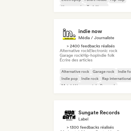
House music
Tech House
indie now
Média / Journaliste
> 2400 feedbacks réalisés
Alternative rock
Electronic rock
Garage rock
Hip-hop
Indie folk
Écrire des articles
Alternative rock
Garage rock
Indie fo
Indie pop
Indie rock
Rap internationa
Metal / Heavy metal
Pop rock
Sungate Records
Label
> 1300 feedbacks réalisés