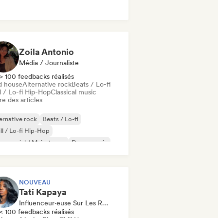
k & Roll / Classic Rock
Zoila Antonio
Média / Journaliste
> 100 feedbacks réalisés
d house
Alternative rock
Beats / Lo-fi
l / Lo-fi Hip-Hop
Classical music
re des articles
ernative rock
Beats / Lo-fi
ll / Lo-fi Hip-Hop
mmercial / Mainstream
Dance music
sco
Dream pop
House music
NOUVEAU
Tati Kapaya
Influenceur·euse Sur Les Réseaux Sociaux
< 100 feedbacks réalisés