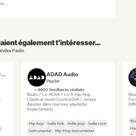
..
aient également t'intéresser...
alvika Padin
Dreamers Island Entertainment
ADAD Audio
Playlist
> 4900 feedbacks réalisés
Beats / Lo-fi
Chill / Lo-fi Hip-Hop
Blu
e
Classical music
Country
Drill / Jersey
Fun
Ajouter dans ma/mes playlist(s)
Diff
impactante(s)
Blu
Hip-hop
Indie folk
Indie pop
Indie rock
a
Ha
Instrumental
Hip-Hop instrumental
Psy