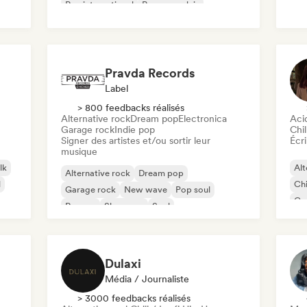
Rap international
Rap en anglais
Roc
Pravda Records
Label
> 800 feedbacks réalisés
Alternative rock
Dream pop
Electronica
Aci
Garage rock
Indie pop
Chil
Signer des artistes et/ou sortir leur
Écri
musique
lk
Alt
Alternative rock
Dream pop
l
Chi
Garage rock
New wave
Pop soul
Co
Reggae
Shoegaze
Soul
Di
Dulaxi
Média / Journaliste
> 3000 feedbacks réalisés