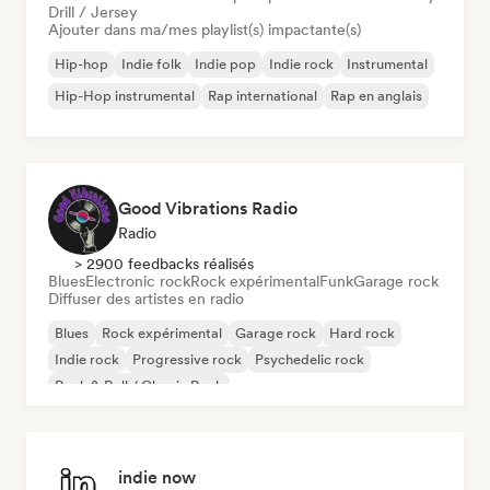
Drill / Jersey
Ajouter dans ma/mes playlist(s) impactante(s)
Hip-hop
Indie folk
Indie pop
Indie rock
Instrumental
Hip-Hop instrumental
Rap international
Rap en anglais
Good Vibrations Radio
Radio
> 2900 feedbacks réalisés
Blues
Electronic rock
Rock expérimental
Funk
Garage rock
Diffuser des artistes en radio
Blues
Rock expérimental
Garage rock
Hard rock
Indie rock
Progressive rock
Psychedelic rock
Rock & Roll / Classic Rock
indie now