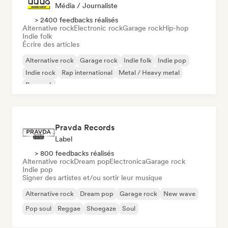
Média / Journaliste
> 2400 feedbacks réalisés
Alternative rock
Electronic rock
Garage rock
Hip-hop
Indie folk
Écrire des articles
Alternative rock
Garage rock
Indie folk
Indie pop
Indie rock
Rap international
Metal / Heavy metal
Pop rock
Pravda Records
Label
> 800 feedbacks réalisés
Alternative rock
Dream pop
Electronica
Garage rock
Indie pop
Signer des artistes et/ou sortir leur musique
Alternative rock
Dream pop
Garage rock
New wave
Pop soul
Reggae
Shoegaze
Soul