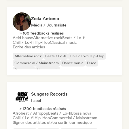
Zoila Antonio
Média / Journaliste
> 100 feedbacks réalisés
Acid house
Alternative rock
Beats / Lo-fi
Chill / Lo-fi Hip-Hop
Classical music
Écrire des articles
Alternative rock
Beats / Lo-fi
Chill / Lo-fi Hip-Hop
Commercial / Mainstream
Dance music
Disco
Dream pop
House music
Sungate Records
Label
> 1300 feedbacks réalisés
Afrobeat / Afropop
Beats / Lo-fi
Bossa nova
Chill / Lo-fi Hip-Hop
Commercial / Mainstream
Signer des artistes et/ou sortir leur musique