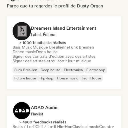
Parce que tu regardes le profil de Dusty Organ
Dreamers Island Entertainment
Label, Éditeur
> 1000 feedbacks réalisés
Bass Music
Musique Brésilienne
Funk Brésilien
Dance music
Deep house
Signer des contrats d’édition avec des artistes
Signer des artistes et/ou sortir leur musique
Funk Brésilien
Deep house
Electronica
Electropop
Future house
Hip-hop
House music
Tech House
ADAD Audio
Playlist
> 4900 feedbacks réalisés
Beats / Lo-fi
Chill / Lo-fi Hip-Hop
Classical music
Country