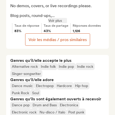
No demos, covers, or live recordings please.

Blog posts, round-ups,...
Voir plus
Taux de réponse
Taux de partage
Réponses données
83%
43%
1,126
Voir les médias / pros similaires
Genres qu’il/elle accepte le plus
Alternative rock
Indie folk
Indie pop
Indie rock
Singer-songwriter
Genres qu’il/elle adore
Dance music
Electropop
Hardcore
Hip-hop
Punk Rock
Soul
Genres qu'ils sont également ouverts à recevoir
Dance pop
Drum and Bass
Electronica
Electronic rock
Nu-disco / Italo
Post punk