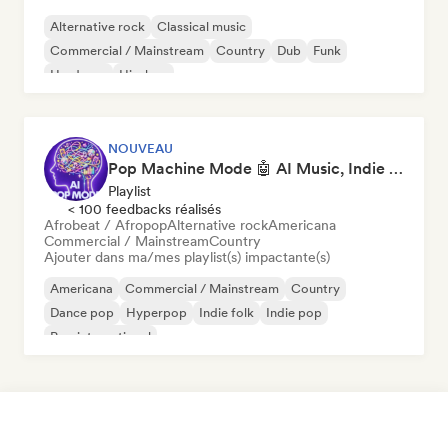
Alternative rock
Classical music
Commercial / Mainstream
Country
Dub
Funk
Hardcore
Hip-hop
NOUVEAU
Pop Machine Mode 🤖 AI Music, Indie Pop & Dream Pop
Playlist
< 100 feedbacks réalisés
Afrobeat / Afropop
Alternative rock
Americana
Commercial / Mainstream
Country
Ajouter dans ma/mes playlist(s) impactante(s)
Americana
Commercial / Mainstream
Country
Dance pop
Hyperpop
Indie folk
Indie pop
Pop international