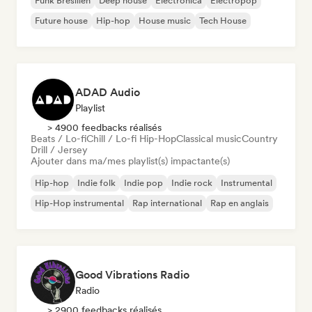
Funk Brésilien
Deep house
Electronica
Electropop
Future house
Hip-hop
House music
Tech House
ADAD Audio
Playlist
> 4900 feedbacks réalisés
Beats / Lo-fi
Chill / Lo-fi Hip-Hop
Classical music
Country
Drill / Jersey
Ajouter dans ma/mes playlist(s) impactante(s)
Hip-hop
Indie folk
Indie pop
Indie rock
Instrumental
Hip-Hop instrumental
Rap international
Rap en anglais
Good Vibrations Radio
Radio
> 2900 feedbacks réalisés