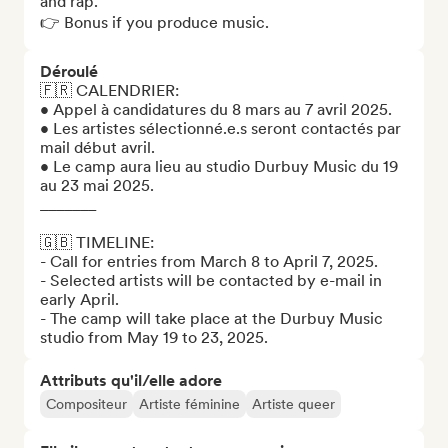
and rap.

👉 Bonus if you produce music.
Déroulé
🇫🇷 CALENDRIER: 

•⁠ ⁠Appel à candidatures du 8 mars au 7 avril 2025. 

•⁠ Les artistes sélectionné.e.s seront contactés par 
mail début avril. 

•⁠ Le camp aura lieu au studio Durbuy Music du 19 
au 23 mai 2025.

_______

🇬🇧 TIMELINE: 

- Call for entries from March 8 to April 7, 2025. 

- Selected artists will be contacted by e-mail in 
early April. 

- The camp will take place at the Durbuy Music 
studio from May 19 to 23, 2025.
Attributs qu'il/elle adore
Compositeur
Artiste féminine
Artiste queer