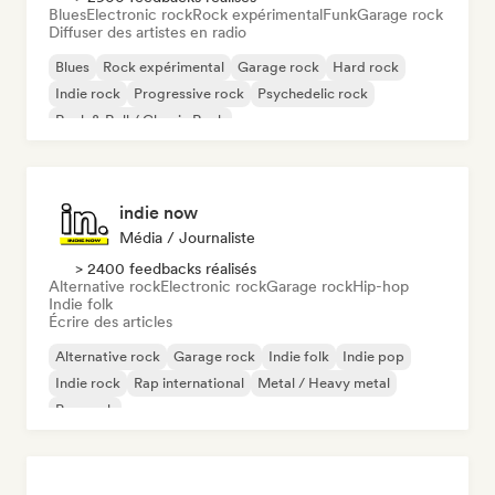
Blues
Electronic rock
Rock expérimental
Funk
Garage rock
Diffuser des artistes en radio
Blues
Rock expérimental
Garage rock
Hard rock
Indie rock
Progressive rock
Psychedelic rock
Rock & Roll / Classic Rock
indie now
Média / Journaliste
> 2400 feedbacks réalisés
Alternative rock
Electronic rock
Garage rock
Hip-hop
Indie folk
Écrire des articles
Alternative rock
Garage rock
Indie folk
Indie pop
Indie rock
Rap international
Metal / Heavy metal
Pop rock