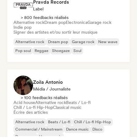
Pravda Records
Label
> 800 feedbacks réalisés
Alternative rock
Dream pop
Electronica
Garage rock
Indie pop
Signer des artistes et/ou sortir leur musique
Alternative rock
Dream pop
Garage rock
New wave
Pop soul
Reggae
Shoegaze
Soul
Zoila Antonio
Média / Journaliste
> 100 feedbacks réalisés
Acid house
Alternative rock
Beats / Lo-fi
Chill / Lo-fi Hip-Hop
Classical music
Écrire des articles
Alternative rock
Beats / Lo-fi
Chill / Lo-fi Hip-Hop
Commercial / Mainstream
Dance music
Disco
Dream pop
House music