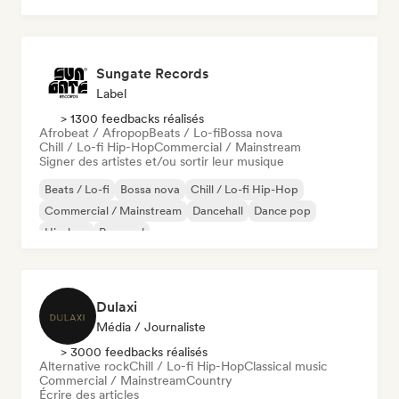
Sungate Records
Label
> 1300 feedbacks réalisés
Afrobeat / Afropop
Beats / Lo-fi
Bossa nova
Chill / Lo-fi Hip-Hop
Commercial / Mainstream
Signer des artistes et/ou sortir leur musique
Beats / Lo-fi
Bossa nova
Chill / Lo-fi Hip-Hop
Commercial / Mainstream
Dancehall
Dance pop
Hip-hop
Pop soul
Dulaxi
Média / Journaliste
> 3000 feedbacks réalisés
Alternative rock
Chill / Lo-fi Hip-Hop
Classical music
Commercial / Mainstream
Country
Écrire des articles