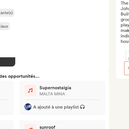
The 
John
ante(s)
Buil
gro
play
ciaux
mak
ind
hou
 des opportunités…
Supernostalgia
MALTA MINA
A ajouté à une playlist
sunroof