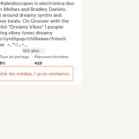
Kaleidoscopes is electronica duo 
 Mellars and Bradley Daniels. 
t around dreamy synths and 
ovy beats. On Groover with the 
list "Dreamy Vibes" | people 
ing vibey tunes dreamy 
ie/synthpop/chillwave/french 
se  ⋆｡°✩｡⋆...
Voir plus
Taux de partage
Réponses données
8%
425
Voir les médias / pros similaires