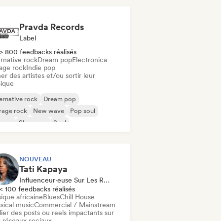
Pravda Records
Label
> 800 feedbacks réalisés
rnative rock
Dream pop
Electronica
age rock
Indie pop
er des artistes et/ou sortir leur
ique
ernative rock
Dream pop
rage rock
New wave
Pop soul
ggae
Shoegaze
Soul
NOUVEAU
Tati Kapaya
Influenceur·euse Sur Les Réseaux Sociaux
< 100 feedbacks réalisés
ique africaine
Blues
Chill House
sical music
Commercial / Mainstream
ier des posts ou reels impactants sur
 réseaux sociaux