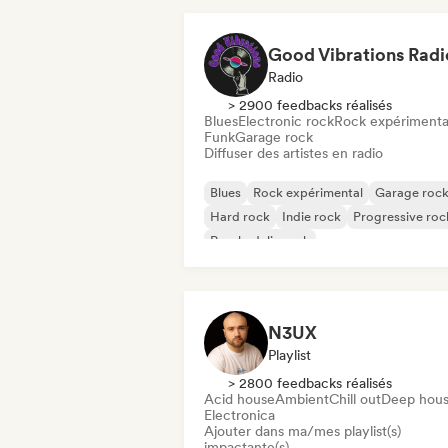
Good Vibrations Radi
Radio
> 2900 feedbacks réalisés
Blues
Electronic rock
Rock expérimenta
Funk
Garage rock
Diffuser des artistes en radio
Blues
Rock expérimental
Garage roc
Hard rock
Indie rock
Progressive roc
Psychedelic rock
Rock & Roll / Classic Rock
N3UX
Playlist
> 2800 feedbacks réalisés
Acid house
Ambient
Chill out
Deep hou
Electronica
Ajouter dans ma/mes playlist(s)
impactante(s)