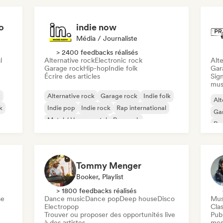
o
indie now
Média / Journaliste
> 2400 feedbacks réalisés
l
Alternative rock
Electronic rock
Alte
Garage rock
Hip-hop
Indie folk
Gar
Écrire des articles
Sign
mus
k
Alternative rock
Garage rock
Indie folk
Alt
k
Indie pop
Indie rock
Rap international
Ga
Metal / Heavy metal
Pop rock
Re
Tommy Menger
Booker, Playlist
> 1800 feedbacks réalisés
se
Dance music
Dance pop
Deep house
Disco
Mus
Electropop
Clas
Trouver ou proposer des opportunités live
Publ
à des artistes
mes