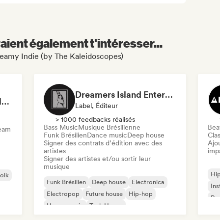
aient également t'intéresser...
Dreamy Indie (by The Kaleidoscopes)
Dreamers Island Entertainment
Rob Tavaglione/Catalyst Recording
Label, Éditeur
> 1000 feedbacks réalisés
Bass Music
Musique Brésilienne
Beat
ream
Funk Brésilien
Dance music
Deep house
Clas
Signer des contrats d’édition avec des
Ajo
artistes
imp
Signer des artistes et/ou sortir leur
musique
Hi
folk
Funk Brésilien
Deep house
Electronica
Ins
Electropop
Future house
Hip-hop
Rap
House music
Tech House