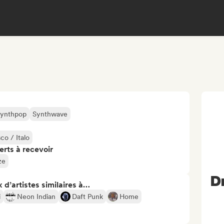
ynthpop
Synthwave
co / Italo
erts à recevoir
ze
D
 d’artistes similaires à…
i
Neon Indian
Daft Punk
Home