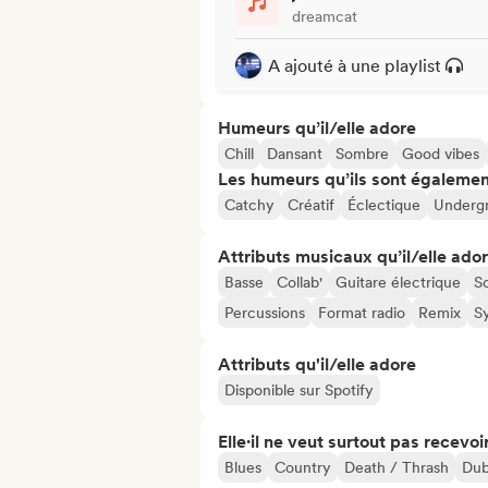
dreamcat
A ajouté à une playlist
Humeurs qu’il/elle adore
Chill
Dansant
Sombre
Good vibes
Les humeurs qu’ils sont égalemen
Catchy
Créatif
Éclectique
Underg
Attributs musicaux qu’il/elle ado
Basse
Collab'
Guitare électrique
S
Percussions
Format radio
Remix
S
Attributs qu'il/elle adore
Disponible sur Spotify
Elle·il ne veut surtout pas recevoir.
Blues
Country
Death / Thrash
Dub