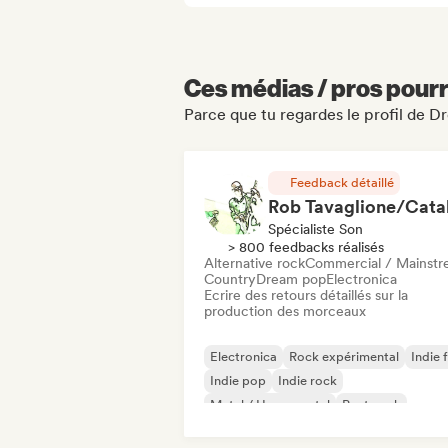
Ces médias / pros pourr
Parce que tu regardes le profil de 
Feedback détaillé
Spécialiste Son
> 800 feedbacks réalisés
Alternative rock
Commercial / Mainst
Country
Dream pop
Electronica
Ecrire des retours détaillés sur la
production des morceaux
Electronica
Rock expérimental
Indie 
Indie pop
Indie rock
Metal / Heavy metal
Post punk
Rock & Roll / Classic Rock