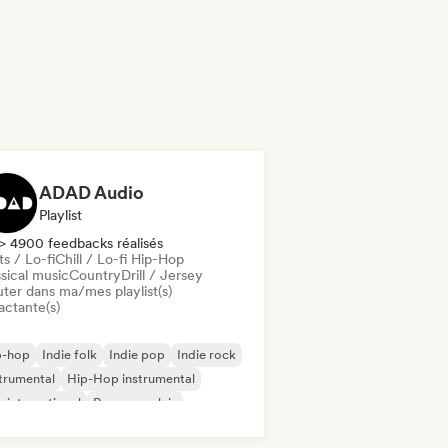
ADAD Audio
Playlist
> 4900 feedbacks réalisés
s / Lo-fi
Chill / Lo-fi Hip-Hop
sical music
Country
Drill / Jersey
uter dans ma/mes playlist(s)
actante(s)
p-hop
Indie folk
Indie pop
Indie rock
trumental
Hip-Hop instrumental
 international
Rap en anglais