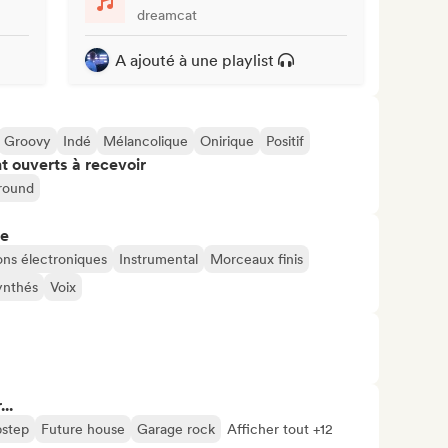
dreamcat
A ajouté à une playlist
Groovy
Indé
Mélancolique
Onirique
Positif
t ouverts à recevoir
round
re
ons électroniques
Instrumental
Morceaux finis
ynthés
Voix
..
step
Future house
Garage rock
Afficher tout +12