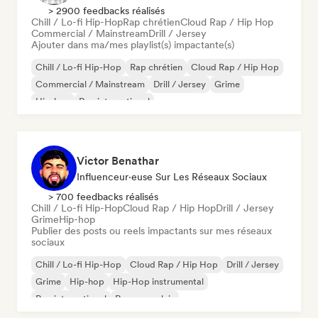
> 2900 feedbacks réalisés
Chill / Lo-fi Hip-Hop
Rap chrétien
Cloud Rap / Hip Hop
Commercial / Mainstream
Drill / Jersey
Ajouter dans ma/mes playlist(s) impactante(s)
Chill / Lo-fi Hip-Hop
Rap chrétien
Cloud Rap / Hip Hop
Commercial / Mainstream
Drill / Jersey
Grime
Hip-hop
Rap international
Victor Benathar
Influenceur·euse Sur Les Réseaux Sociaux
> 700 feedbacks réalisés
Chill / Lo-fi Hip-Hop
Cloud Rap / Hip Hop
Drill / Jersey
Grime
Hip-hop
Publier des posts ou reels impactants sur mes réseaux
sociaux
Chill / Lo-fi Hip-Hop
Cloud Rap / Hip Hop
Drill / Jersey
Grime
Hip-hop
Hip-Hop instrumental
Rap international
Rap en anglais