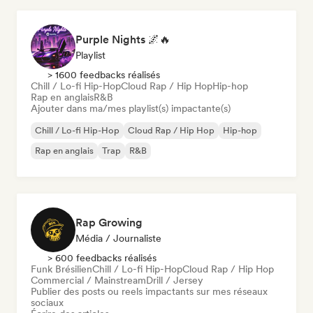
Purple Nights 🌌🔥
Playlist
> 1600 feedbacks réalisés
Chill / Lo-fi Hip-Hop
Cloud Rap / Hip Hop
Hip-hop
Rap en anglais
R&B
Ajouter dans ma/mes playlist(s) impactante(s)
Chill / Lo-fi Hip-Hop
Cloud Rap / Hip Hop
Hip-hop
Rap en anglais
Trap
R&B
Rap Growing
Média / Journaliste
> 600 feedbacks réalisés
Funk Brésilien
Chill / Lo-fi Hip-Hop
Cloud Rap / Hip Hop
Commercial / Mainstream
Drill / Jersey
Publier des posts ou reels impactants sur mes réseaux
sociaux