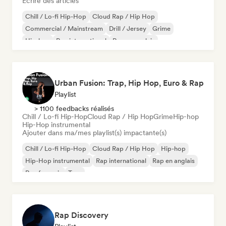
Écrire des articles
Chill / Lo-fi Hip-Hop
Cloud Rap / Hip Hop
Commercial / Mainstream
Drill / Jersey
Grime
Hip-hop
Rap international
Rap en anglais
Urban Fusion: Trap, Hip Hop, Euro & Rap
Playlist
> 1100 feedbacks réalisés
Chill / Lo-fi Hip-Hop
Cloud Rap / Hip Hop
Grime
Hip-hop
Hip-Hop instrumental
Ajouter dans ma/mes playlist(s) impactante(s)
Chill / Lo-fi Hip-Hop
Cloud Rap / Hip Hop
Hip-hop
Hip-Hop instrumental
Rap international
Rap en anglais
Rap francais
Trap
Rap Discovery