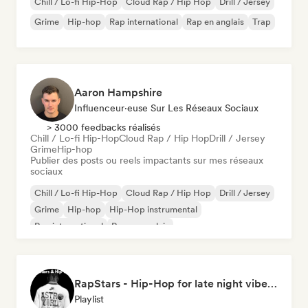
Chill / Lo-fi Hip-Hop
Cloud Rap / Hip Hop
Drill / Jersey
Grime
Hip-hop
Rap international
Rap en anglais
Trap
Aaron Hampshire
Influenceur·euse Sur Les Réseaux Sociaux
> 3000 feedbacks réalisés
Chill / Lo-fi Hip-Hop
Cloud Rap / Hip Hop
Drill / Jersey
Grime
Hip-hop
Publier des posts ou reels impactants sur mes réseaux
sociaux
Chill / Lo-fi Hip-Hop
Cloud Rap / Hip Hop
Drill / Jersey
Grime
Hip-hop
Hip-Hop instrumental
Rap international
Rap en anglais
RapStars - Hip-Hop for late night vibes (by Music Outsider)
Playlist