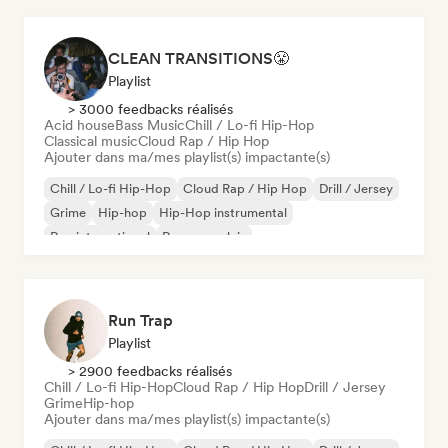
CLEAN TRANSITIONS😤
Playlist
> 3000 feedbacks réalisés
Acid house
Bass Music
Chill / Lo-fi Hip-Hop
Classical music
Cloud Rap / Hip Hop
Ajouter dans ma/mes playlist(s) impactante(s)
Chill / Lo-fi Hip-Hop
Cloud Rap / Hip Hop
Drill / Jersey
Grime
Hip-hop
Hip-Hop instrumental
Rap international
Rap en anglais
Run Trap
Playlist
> 2900 feedbacks réalisés
Chill / Lo-fi Hip-Hop
Cloud Rap / Hip Hop
Drill / Jersey
Grime
Hip-hop
Ajouter dans ma/mes playlist(s) impactante(s)