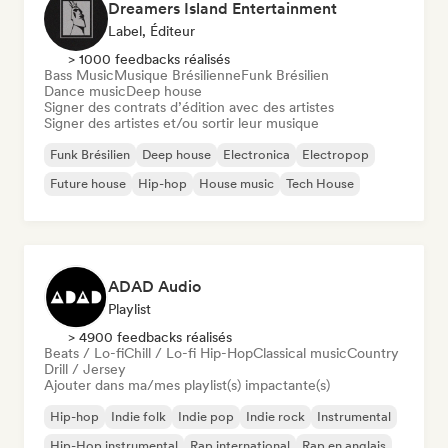
Dreamers Island Entertainment
Label, Éditeur
> 1000 feedbacks réalisés
Bass Music
Musique Brésilienne
Funk Brésilien
Dance music
Deep house
Signer des contrats d’édition avec des artistes
Signer des artistes et/ou sortir leur musique
Funk Brésilien
Deep house
Electronica
Electropop
Future house
Hip-hop
House music
Tech House
ADAD Audio
Playlist
> 4900 feedbacks réalisés
Beats / Lo-fi
Chill / Lo-fi Hip-Hop
Classical music
Country
Drill / Jersey
Ajouter dans ma/mes playlist(s) impactante(s)
Hip-hop
Indie folk
Indie pop
Indie rock
Instrumental
Hip-Hop instrumental
Rap international
Rap en anglais