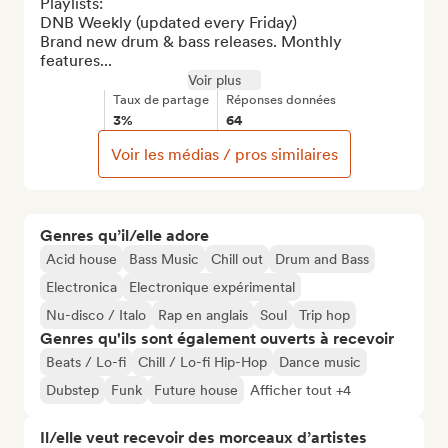
Playlists: 

DNB Weekly (updated every Friday)

Brand new drum & bass releases. Monthly 
features...
Voir plus
Taux de partage
Réponses données
3%
64
Voir les médias / pros similaires
Genres qu’il/elle adore
Acid house
Bass Music
Chill out
Drum and Bass
Electronica
Electronique expérimental
Nu-disco / Italo
Rap en anglais
Soul
Trip hop
Genres qu'ils sont également ouverts à recevoir
Beats / Lo-fi
Chill / Lo-fi Hip-Hop
Dance music
Dubstep
Funk
Future house
Afficher tout +4
Il/elle veut recevoir des morceaux d’artistes