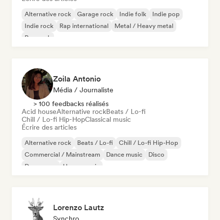
Alternative rock
Garage rock
Indie folk
Indie pop
Indie rock
Rap international
Metal / Heavy metal
Pop rock
Zoila Antonio
Média / Journaliste
> 100 feedbacks réalisés
Acid house
Alternative rock
Beats / Lo-fi
Chill / Lo-fi Hip-Hop
Classical music
Écrire des articles
Alternative rock
Beats / Lo-fi
Chill / Lo-fi Hip-Hop
Commercial / Mainstream
Dance music
Disco
Dream pop
House music
Lorenzo Lautz
Synchro