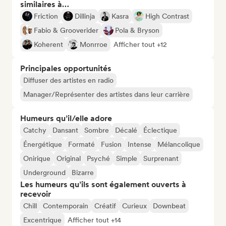
similaires à…
Friction
Dillinja
Kasra
High Contrast
Fabio & Grooverider
Pola & Bryson
Koherent
Monrroe
Afficher tout +12
Principales opportunités
Diffuser des artistes en radio
Manager/Représenter des artistes dans leur carrière
Humeurs qu’il/elle adore
Catchy
Dansant
Sombre
Décalé
Éclectique
Énergétique
Formaté
Fusion
Intense
Mélancolique
Onirique
Original
Psyché
Simple
Surprenant
Underground
Bizarre
Les humeurs qu’ils sont également ouverts à
recevoir
Chill
Contemporain
Créatif
Curieux
Downbeat
Excentrique
Afficher tout +14