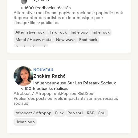
> 1600 feedbacks réalisés
Alternative rock
Dream pop
Hard rock
Indie pop
Indie rock
Représenter des artistes ou leur musique pour
l’image/films/publicités
Alternative rock
Hard rock
Indie pop
Indie rock
Metal / Heavy metal
New wave
Post punk
Psychedelic rock
NOUVEAU
Zhakira Razhé
Influenceur·euse Sur Les Réseaux Sociaux
< 100 feedbacks réalisés
Afrobeat / Afropop
Funk
Pop soul
R&B
Soul
Publier des posts ou reels impactants sur mes réseaux
sociaux
Afrobeat / Afropop
Funk
Pop soul
R&B
Soul
Urban pop