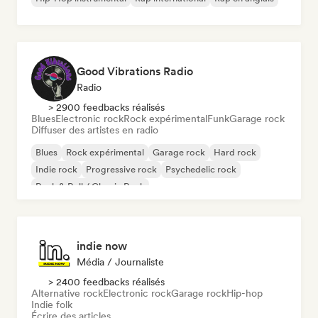
Good Vibrations Radio
Radio
> 2900 feedbacks réalisés
Blues
Electronic rock
Rock expérimental
Funk
Garage rock
Diffuser des artistes en radio
Blues
Rock expérimental
Garage rock
Hard rock
Indie rock
Progressive rock
Psychedelic rock
Rock & Roll / Classic Rock
indie now
Média / Journaliste
> 2400 feedbacks réalisés
Alternative rock
Electronic rock
Garage rock
Hip-hop
Indie folk
Écrire des articles