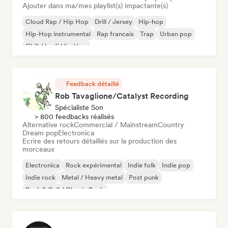
Ajouter dans ma/mes playlist(s) impactante(s)
Cloud Rap / Hip Hop
Drill / Jersey
Hip-hop
Hip-Hop instrumental
Rap francais
Trap
Urban pop
Chill / Lo-fi Hip-Hop
Feedback détaillé
Rob Tavaglione/Catalyst Recording
Spécialiste Son
> 800 feedbacks réalisés
Alternative rock
Commercial / Mainstream
Country
Dream pop
Electronica
Ecrire des retours détaillés sur la production des
morceaux
Electronica
Rock expérimental
Indie folk
Indie pop
Indie rock
Metal / Heavy metal
Post punk
Rock & Roll / Classic Rock