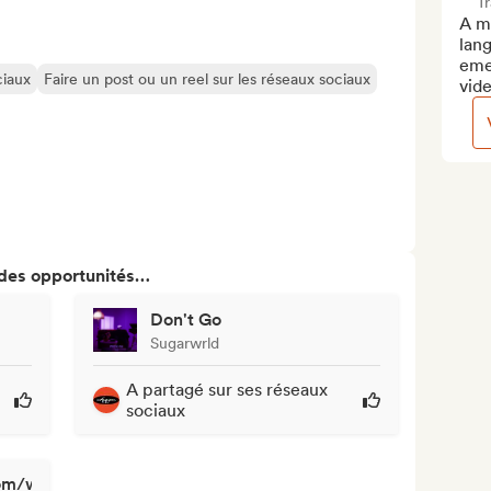
T
A me
lan
eme
ciaux
Faire un post ou un reel sur les réseaux sociaux
vide
 des opportunités…
Don't Go
Sugarwrld
A partagé sur ses réseaux
sociaux
om/watch?