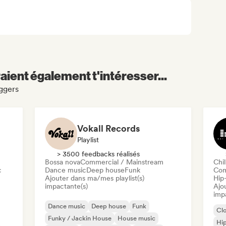
aient également t'intéresser...
iggers
Vokall Records
Playlist
> 3500 feedbacks réalisés
Bossa nova
Commercial / Mainstream
Chil
c
Dance music
Deep house
Funk
Com
Ajouter dans ma/mes playlist(s)
Hip
impactante(s)
Ajo
imp
Dance music
Deep house
Funk
Cl
Funky / Jackin House
House music
Hi