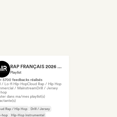
RAP FRANÇAIS 2026 🔥🇫🇷 (Way Records)
Playlist
> 5700 feedbacks réalisés
l / Lo-fi Hip-Hop
Cloud Rap / Hip Hop
mercial / Mainstream
Drill / Jersey
-hop
uter dans ma/mes playlist(s)
actante(s)
oud Rap / Hip Hop
Drill / Jersey
p-hop
Hip-Hop instrumental