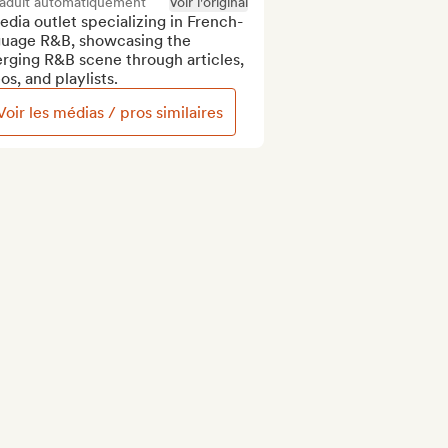
raduit automatiquement
Voir l'original
dia outlet specializing in French-
guage R&B, showcasing the 
rging R&B scene through articles, 
os, and playlists.
Voir les médias / pros similaires