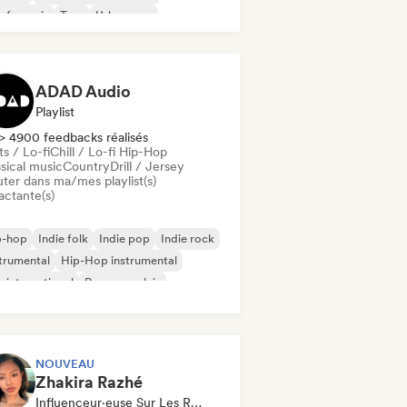
 francais
Trap
Urban pop
ll / Lo-fi Hip-Hop
ADAD Audio
Playlist
> 4900 feedbacks réalisés
s / Lo-fi
Chill / Lo-fi Hip-Hop
sical music
Country
Drill / Jersey
uter dans ma/mes playlist(s)
actante(s)
p-hop
Indie folk
Indie pop
Indie rock
trumental
Hip-Hop instrumental
 international
Rap en anglais
NOUVEAU
Zhakira Razhé
Influenceur·euse Sur Les Réseaux Sociaux