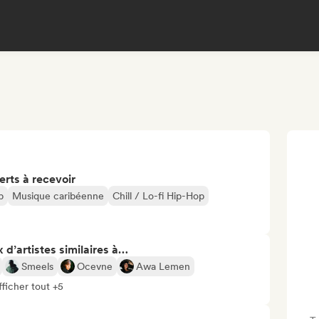
erts à recevoir
p
Musique caribéenne
Chill / Lo-fi Hip-Hop
 d’artistes similaires à…
Smeels
Ocevne
Awa Lemen
fficher tout +5