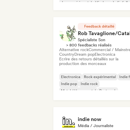
Jazz expérimental
Hip-hop
Indie folk
Indie pop
Instrumental
Feedback détaillé
Spécialiste Son
> 800 feedbacks réalisés
Alternative rock
Commercial / Mainst
Country
Dream pop
Electronica
Ecrire des retours détaillés sur la
production des morceaux
Electronica
Rock expérimental
Indie 
Indie pop
Indie rock
Metal / Heavy metal
Post punk
Rock & Roll / Classic Rock
indie now
Média / Journaliste