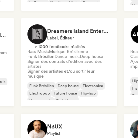
Indie pop
Nu-disco / Italo
Pop soul
Rap
Chi
Dreamers Island Entertainment
Rob Tavaglione/Catalyst Recording
Label, Éditeur
> 1000 feedbacks réalisés
Bass Music
Musique Brésilienne
Beat
ream
Funk Brésilien
Dance music
Deep house
Clas
Signer des contrats d’édition avec des
Ajo
artistes
imp
Signer des artistes et/ou sortir leur
musique
Hi
folk
Funk Brésilien
Deep house
Electronica
Ins
Electropop
Future house
Hip-hop
Rap
House music
Tech House
N3UX
Playlist