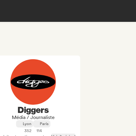
Diggers
Média / Journaliste
Lyon
Paris
352
114