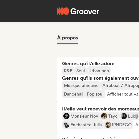
À propos
Genres qu’il/elle adore
R&B
Soul
Urban pop
Genres qu'ils sont également ouv
Musique africaine
Afrobeat / Afropo
Dancehall
Pop soul
Afficher tout +3
Il/elle veut recevoir des morceaux
Monsieur Nov
Tayc
Luidji
Enchantée Julia
IPNDEGO
A