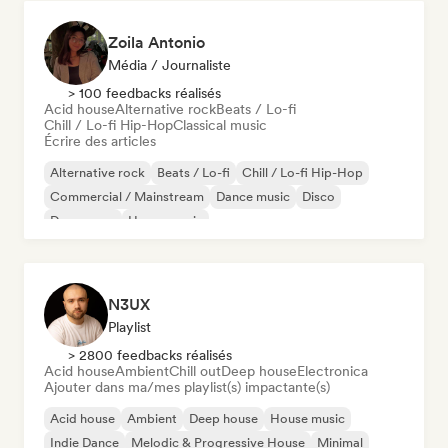
Zoila Antonio
Média / Journaliste
> 100 feedbacks réalisés
Acid house
Alternative rock
Beats / Lo-fi
Chill / Lo-fi Hip-Hop
Classical music
Écrire des articles
Alternative rock
Beats / Lo-fi
Chill / Lo-fi Hip-Hop
Commercial / Mainstream
Dance music
Disco
Dream pop
House music
N3UX
Playlist
> 2800 feedbacks réalisés
Acid house
Ambient
Chill out
Deep house
Electronica
Ajouter dans ma/mes playlist(s) impactante(s)
Acid house
Ambient
Deep house
House music
Indie Dance
Melodic & Progressive House
Minimal