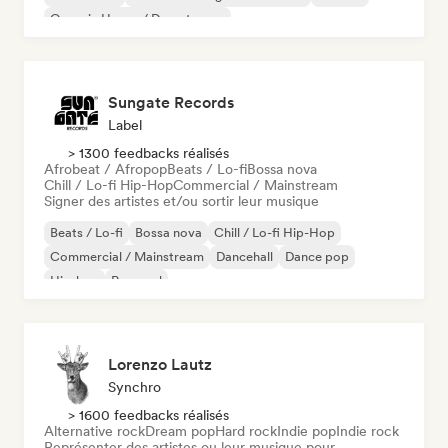
Organic House / Downtempo
Sungate Records
Label
> 1300 feedbacks réalisés
Afrobeat / Afropop
Beats / Lo-fi
Bossa nova
Chill / Lo-fi Hip-Hop
Commercial / Mainstream
Signer des artistes et/ou sortir leur musique
Beats / Lo-fi
Bossa nova
Chill / Lo-fi Hip-Hop
Commercial / Mainstream
Dancehall
Dance pop
Hip-hop
Pop soul
Lorenzo Lautz
Synchro
> 1600 feedbacks réalisés
Alternative rock
Dream pop
Hard rock
Indie pop
Indie rock
Représenter des artistes ou leur musique pour