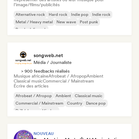
l’image/films/publicités
Alternative rock
Hard rock
Indie pop
Indie rock
Metal / Heavy metal
New wave
Post punk
Psychedelic rock
songweb.net
Média / Journaliste
> 900 feedbacks réalisés
Musique africaine
Afrobeat / Afropop
Ambient
Classical music
Commercial / Mainstream
Écrire des articles
Afrobeat / Afropop
Ambient
Classical music
Commercial / Mainstream
Country
Dance pop
Drill / Jersey
Hip-hop
NOUVEAU