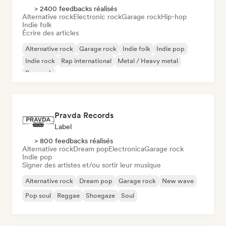
> 2400 feedbacks réalisés
Alternative rock
Electronic rock
Garage rock
Hip-hop
Indie folk
Écrire des articles
Alternative rock
Garage rock
Indie folk
Indie pop
Indie rock
Rap international
Metal / Heavy metal
Pop rock
Pravda Records
Label
> 800 feedbacks réalisés
Alternative rock
Dream pop
Electronica
Garage rock
Indie pop
Signer des artistes et/ou sortir leur musique
Alternative rock
Dream pop
Garage rock
New wave
Pop soul
Reggae
Shoegaze
Soul