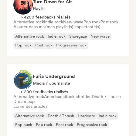
Turn Down for Alt
Playlist
> 4200 feedbacks réalisés
Alternative rock
Indie rock
New wave
Pop rock
Post rock
Ajouter dans ma/mes playlist(s) impactante(s)
Alternative rock
Indie rock
Shoegaze
New wave
Pop rock
Post rock
Progressive rock
Fúria Underground
Média / Journaliste
> 200 feedbacks réalisés
Alternative rock
Americana
Rock chrétien
Death / Thrash
Dream pop
Écrire des articles
Alternative rock
Death / Thrash
Hardcore
Indie rock
Pop punk
Pop rock
Post rock
Progressive rock