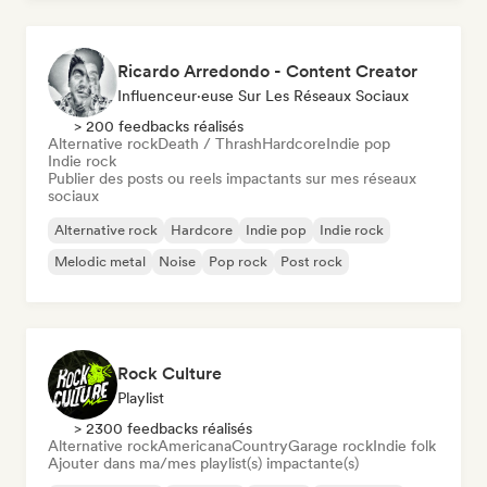
Ricardo Arredondo - Content Creator
Influenceur·euse Sur Les Réseaux Sociaux
> 200 feedbacks réalisés
Alternative rock
Death / Thrash
Hardcore
Indie pop
Indie rock
Publier des posts ou reels impactants sur mes réseaux
sociaux
Alternative rock
Hardcore
Indie pop
Indie rock
Melodic metal
Noise
Pop rock
Post rock
Rock Culture
Playlist
> 2300 feedbacks réalisés
Alternative rock
Americana
Country
Garage rock
Indie folk
Ajouter dans ma/mes playlist(s) impactante(s)