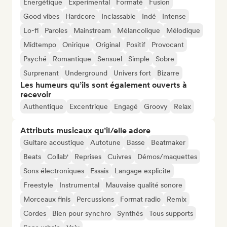
Énergétique
Experimental
Formaté
Fusion
Good vibes
Hardcore
Inclassable
Indé
Intense
Lo-fi
Paroles
Mainstream
Mélancolique
Mélodique
Midtempo
Onirique
Original
Positif
Provocant
Psyché
Romantique
Sensuel
Simple
Sobre
Surprenant
Underground
Univers fort
Bizarre
Les humeurs qu’ils sont également ouverts à
recevoir
Authentique
Excentrique
Engagé
Groovy
Relax
Attributs musicaux qu’il/elle adore
Guitare acoustique
Autotune
Basse
Beatmaker
Beats
Collab'
Reprises
Cuivres
Démos/maquettes
Sons électroniques
Essais
Langage explicite
Freestyle
Instrumental
Mauvaise qualité sonore
Morceaux finis
Percussions
Format radio
Remix
Cordes
Bien pour synchro
Synthés
Tous supports