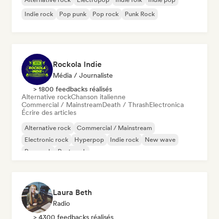
Indie rock
Pop punk
Pop rock
Punk Rock
Rockola Indie
Média / Journaliste
> 1800 feedbacks réalisés
Alternative rock
Chanson italienne
Commercial / Mainstream
Death / Thrash
Electronica
Écrire des articles
Alternative rock
Commercial / Mainstream
Electronic rock
Hyperpop
Indie rock
New wave
Pop punk
Post punk
Laura Beth
Radio
> 4300 feedbacks réalisés