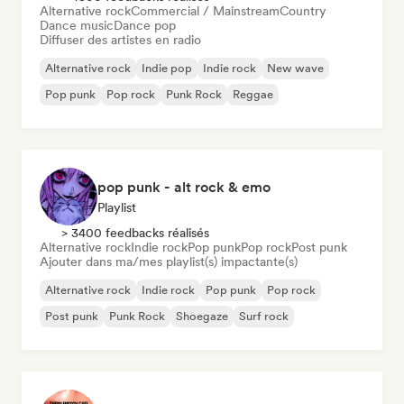
Alternative rock
Commercial / Mainstream
Country
Dance music
Dance pop
Diffuser des artistes en radio
Alternative rock
Indie pop
Indie rock
New wave
Pop punk
Pop rock
Punk Rock
Reggae
pop punk - alt rock & emo
Playlist
> 3400 feedbacks réalisés
Alternative rock
Indie rock
Pop punk
Pop rock
Post punk
Ajouter dans ma/mes playlist(s) impactante(s)
Alternative rock
Indie rock
Pop punk
Pop rock
Post punk
Punk Rock
Shoegaze
Surf rock