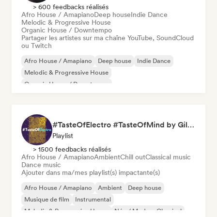
> 600 feedbacks réalisés
Afro House / Amapiano
Deep house
Indie Dance
Melodic & Progressive House
Organic House / Downtempo
Partager les artistes sur ma chaîne YouTube, SoundCloud
ou Twitch
Afro House / Amapiano
Deep house
Indie Dance
Melodic & Progressive House
Organic House / Downtempo
#TasteOfElectro #TasteOfMind by Gilles Bernies
Playlist
> 1500 feedbacks réalisés
Afro House / Amapiano
Ambient
Chill out
Classical music
Dance music
Ajouter dans ma/mes playlist(s) impactante(s)
Afro House / Amapiano
Ambient
Deep house
Musique de film
Instrumental
Melodic & Progressive House
Néo / Modern Classical