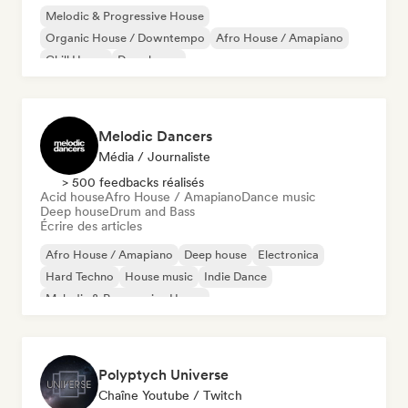
Melodic & Progressive House
Organic House / Downtempo
Afro House / Amapiano
Chill House
Deep house
Melodic Dancers
Média / Journaliste
> 500 feedbacks réalisés
Acid house
Afro House / Amapiano
Dance music
Deep house
Drum and Bass
Écrire des articles
Afro House / Amapiano
Deep house
Electronica
Hard Techno
House music
Indie Dance
Melodic & Progressive House
Organic House / Downtempo
Polyptych Universe
Chaîne Youtube / Twitch