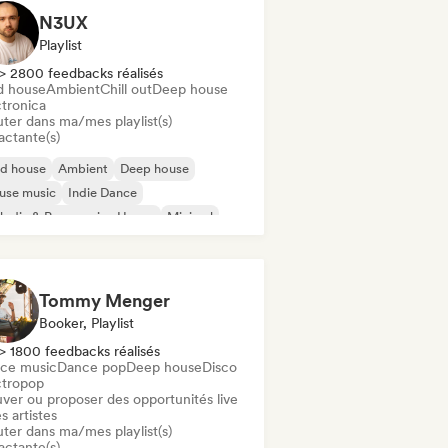
N3UX
Playlist
> 2800 feedbacks réalisés
d house
Ambient
Chill out
Deep house
ctronica
uter dans ma/mes playlist(s)
actante(s)
id house
Ambient
Deep house
use music
Indie Dance
odic & Progressive House
Minimal
ganic House / Downtempo
Tommy Menger
Booker, Playlist
> 1800 feedbacks réalisés
ce music
Dance pop
Deep house
Disco
ctropop
uver ou proposer des opportunités live
s artistes
uter dans ma/mes playlist(s)
actante(s)