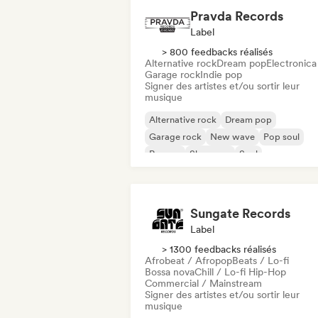
Pravda Records
Label
> 800 feedbacks réalisés
Alternative rock
Dream pop
Electronica
Garage rock
Indie pop
Signer des artistes et/ou sortir leur
musique
Alternative rock
Dream pop
Garage rock
New wave
Pop soul
Reggae
Shoegaze
Soul
Sungate Records
Label
> 1300 feedbacks réalisés
Afrobeat / Afropop
Beats / Lo-fi
Bossa nova
Chill / Lo-fi Hip-Hop
Commercial / Mainstream
Signer des artistes et/ou sortir leur
musique