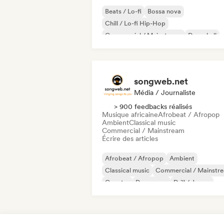
Beats / Lo-fi
Bossa nova
Chill / Lo-fi Hip-Hop
Commercial / Mainstream
Dancehall
Dance pop
Hip-hop
Pop soul
songweb.net
Média / Journaliste
> 900 feedbacks réalisés
Musique africaine
Afrobeat / Afropop
Ambient
Classical music
Commercial / Mainstream
Écrire des articles
Afrobeat / Afropop
Ambient
Classical music
Commercial / Mainstr
Country
Dance pop
Drill / Jersey
Hip-hop