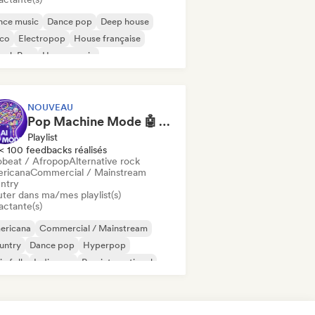
nce music
Dance pop
Deep house
sco
Electropop
House française
ench Pop
House music
NOUVEAU
Pop Machine Mode 🤖 AI Music, Indie Pop & Dream Pop
Playlist
< 100 feedbacks réalisés
obeat / Afropop
Alternative rock
ricana
Commercial / Mainstream
ntry
uter dans ma/mes playlist(s)
actante(s)
ericana
Commercial / Mainstream
untry
Dance pop
Hyperpop
ie folk
Indie pop
Pop international