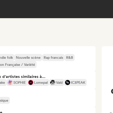
ndie folk
Nouvelle scène
Rap francais
R&B
on Française / Variété
 d’artistes similaires à…
ake
SOPHIE
Lomepal
Vald
IC3PEAK
usique
re