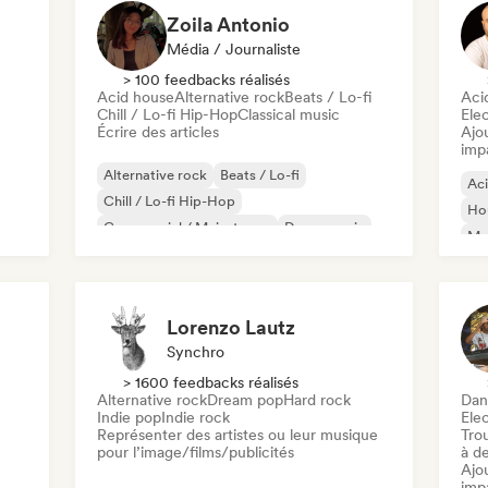
Zoila Antonio
Média / Journaliste
> 100 feedbacks réalisés
Acid house
Alternative rock
Beats / Lo-fi
Aci
Chill / Lo-fi Hip-Hop
Classical music
Ele
Écrire des articles
Ajo
imp
Alternative rock
Beats / Lo-fi
Ac
Chill / Lo-fi Hip-Hop
Ho
Commercial / Mainstream
Dance music
Mel
Disco
Dream pop
House music
Or
Lorenzo Lautz
Synchro
> 1600 feedbacks réalisés
Alternative rock
Dream pop
Hard rock
Dan
Indie pop
Indie rock
Ele
Représenter des artistes ou leur musique
Tro
pour l’image/films/publicités
à de
Ajo
imp