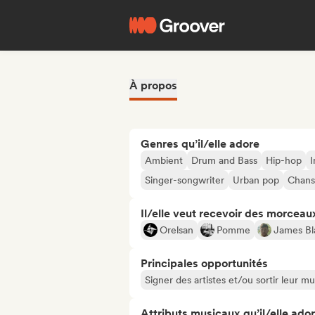
À propos
Genres qu’il/elle adore
Ambient
Drum and Bass
Hip-hop
I
Singer-songwriter
Urban pop
Chans
Il/elle veut recevoir des morceaux
Orelsan
Pomme
James Bl
Principales opportunités
Signer des artistes et/ou sortir leur m
Attributs musicaux qu’il/elle ado