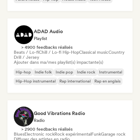
ADAD Audio
Playlist
> 4900 feedbacks réalisés
Beats / Lo-fi
Chill / Lo-fi Hip-Hop
Classical music
Country
Drill / Jersey
Ajouter dans ma/mes playlist(s) impactante(s)
Hip-hop
Indie folk
Indie pop
Indie rock
Instrumental
Hip-Hop instrumental
Rap international
Rap en anglais
Good Vibrations Radio
Radio
> 2900 feedbacks réalisés
Blues
Electronic rock
Rock expérimental
Funk
Garage rock
Diffuser des artistes en radio