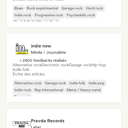
Blues
Rock expérimental
Garage rock
Hard rock
Indie rock
Progressive rock
Psychedelic rock
Rock & Roll / Classic Rock
indie now
Média / Journaliste
> 2400 feedbacks réalisés
Alternative rock
Electronic rock
Garage rock
Hip-hop
Indie folk
Écrire des articles
Alternative rock
Garage rock
Indie folk
Indie pop
Indie rock
Rap international
Metal / Heavy metal
Pop rock
Pravda Records
Label