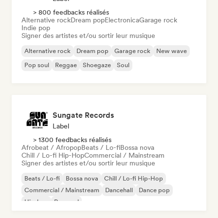
> 800 feedbacks réalisés
Alternative rock
Dream pop
Electronica
Garage rock
Indie pop
Signer des artistes et/ou sortir leur musique
Alternative rock
Dream pop
Garage rock
New wave
Pop soul
Reggae
Shoegaze
Soul
Sungate Records
Label
> 1300 feedbacks réalisés
Afrobeat / Afropop
Beats / Lo-fi
Bossa nova
Chill / Lo-fi Hip-Hop
Commercial / Mainstream
Signer des artistes et/ou sortir leur musique
Beats / Lo-fi
Bossa nova
Chill / Lo-fi Hip-Hop
Commercial / Mainstream
Dancehall
Dance pop
Hip-hop
Pop soul