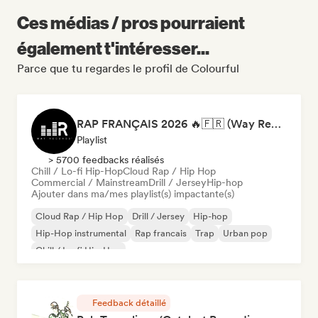
Ces médias / pros pourraient
également t'intéresser...
Parce que tu regardes le profil de Colourful
RAP FRANÇAIS 2026 🔥🇫🇷 (Way Records)
Playlist
> 5700 feedbacks réalisés
Chill / Lo-fi Hip-Hop
Cloud Rap / Hip Hop
Commercial / Mainstream
Drill / Jersey
Hip-hop
Ajouter dans ma/mes playlist(s) impactante(s)
Cloud Rap / Hip Hop
Drill / Jersey
Hip-hop
Hip-Hop instrumental
Rap francais
Trap
Urban pop
Chill / Lo-fi Hip-Hop
Feedback détaillé