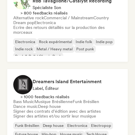
Rob Tavaglione/Catalyst Recording
Spécialiste Son
> 800 feedbacks réalisés
Alternative rock
Commercial / Mainstream
Country
Dream pop
Electronica
Ecrire des retours détaillés sur la production des
morceaux
Electronica
Rock expérimental
Indie folk
Indie pop
Indie rock
Metal / Heavy metal
Post punk
Rock & Roll / Classic Rock
Dreamers Island Entertainment
Label, Éditeur
> 1000 feedbacks réalisés
Bass Music
Musique Brésilienne
Funk Brésilien
Dance music
Deep house
Signer des contrats d’édition avec des artistes
Signer des artistes et/ou sortir leur musique
Funk Brésilien
Deep house
Electronica
Electropop
Future house
Hip-hop
House music
Tech House