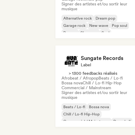
Signer des artistes et/ou sortir leur
musique
Alternative rock
Dream pop
Garage rock
New wave
Pop soul
Reggae
Shoegaze
Soul
Sungate Records
Label
> 1300 feedbacks réalisés
Afrobeat / Afropop
Beats / Lo-fi
Bossa nova
Chill / Lo-fi Hip-Hop
Commercial / Mainstream
Signer des artistes et/ou sortir leur
musique
Beats / Lo-fi
Bossa nova
Chill / Lo-fi Hip-Hop
Commercial / Mainstream
Dancehall
Dance pop
Hip-hop
Pop soul