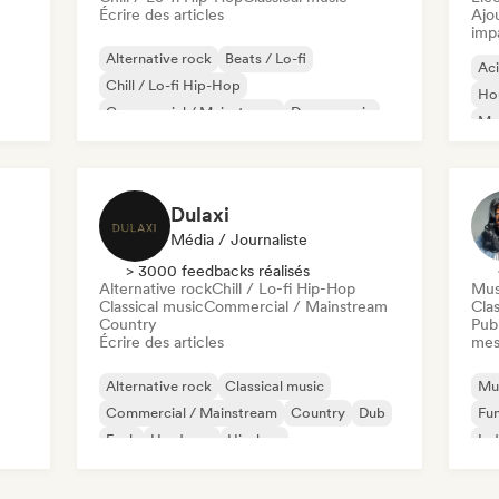
Écrire des articles
Ajo
imp
Alternative rock
Beats / Lo-fi
Ac
Chill / Lo-fi Hip-Hop
Ho
Commercial / Mainstream
Dance music
Mel
Disco
Dream pop
House music
Or
Dulaxi
Média / Journaliste
> 3000 feedbacks réalisés
Alternative rock
Chill / Lo-fi Hip-Hop
Mus
Classical music
Commercial / Mainstream
Clas
Country
Publ
Écrire des articles
mes
Alternative rock
Classical music
Mus
Commercial / Mainstream
Country
Dub
Fu
Funk
Hardcore
Hip-hop
Ind