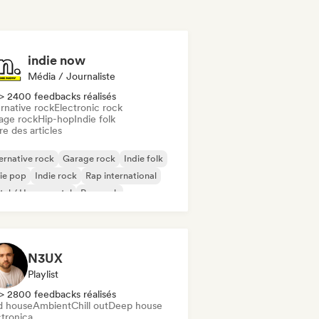
indie now
Média / Journaliste
> 2400 feedbacks réalisés
rnative rock
Electronic rock
age rock
Hip-hop
Indie folk
re des articles
ernative rock
Garage rock
Indie folk
ie pop
Indie rock
Rap international
al / Heavy metal
Pop rock
N3UX
Playlist
> 2800 feedbacks réalisés
d house
Ambient
Chill out
Deep house
ctronica