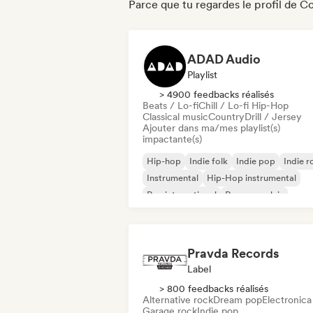
Parce que tu regardes le profil de 
ADAD Audio
Playlist
> 4900 feedbacks réalisés
Beats / Lo-fi
Chill / Lo-fi Hip-Hop
Classical music
Country
Drill / Jersey
Ajouter dans ma/mes playlist(s)
impactante(s)
Hip-hop
Indie folk
Indie pop
Indie r
Instrumental
Hip-Hop instrumental
Rap international
Rap en anglais
Pravda Records
Label
> 800 feedbacks réalisés
Alternative rock
Dream pop
Electronica
Garage rock
Indie pop