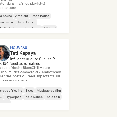
uter dans ma/mes playlist(s)
actante(s)
id house
Ambient
Deep house
use music
Indie Dance
odic & Progressive House
Minimal
ganic House / Downtempo
NOUVEAU
Tati Kapaya
Influenceur·euse Sur Les Réseaux Sociaux
< 100 feedbacks réalisés
ique africaine
Blues
Chill House
sical music
Commercial / Mainstream
ier des posts ou reels impactants sur
 réseaux sociaux
ique africaine
Blues
Musique de film
nk
Hyperpop
Indie Dance
Indie folk
ie pop