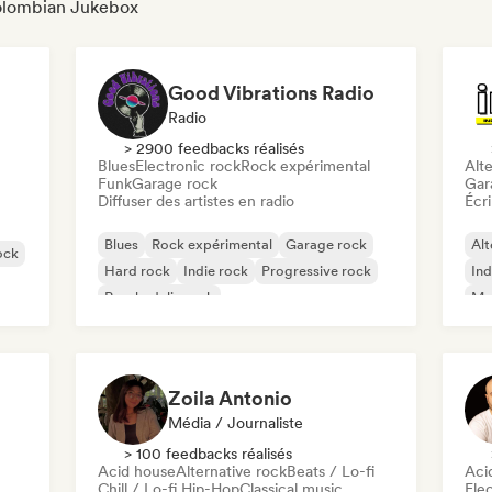
Colombian Jukebox
Good Vibrations Radio
Radio
> 2900 feedbacks réalisés
Blues
Electronic rock
Rock expérimental
Alte
Funk
Garage rock
Gar
Diffuser des artistes en radio
Écri
Blues
Rock expérimental
Garage rock
Alt
ock
Hard rock
Indie rock
Progressive rock
Ind
Psychedelic rock
Met
Rock & Roll / Classic Rock
Zoila Antonio
Média / Journaliste
> 100 feedbacks réalisés
Acid house
Alternative rock
Beats / Lo-fi
Aci
Chill / Lo-fi Hip-Hop
Classical music
Ele