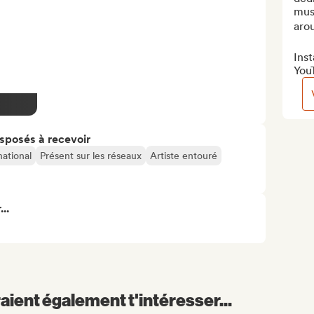
mus
arou
Inst
You
isposés à recevoir
national
Présent sur les réseaux
Artiste entouré
..
aient également t'intéresser...