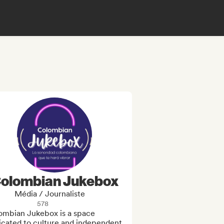
olombian Jukebox
Média / Journaliste
578
ombian Jukebox is a space 
icated to culture and independent 