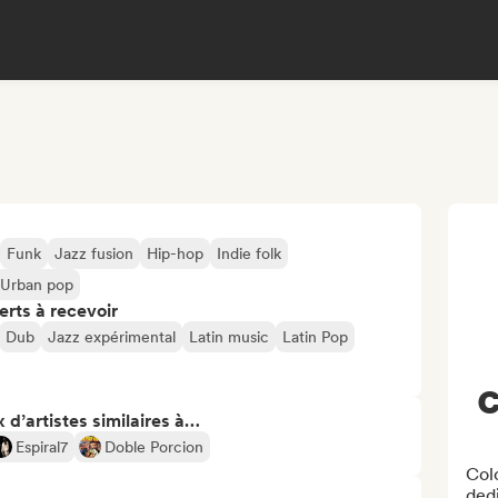
Funk
Jazz fusion
Hip-hop
Indie folk
Urban pop
erts à recevoir
Dub
Jazz expérimental
Latin music
Latin Pop
C
 d’artistes similaires à…
Espiral7
Doble Porcion
Col
ded