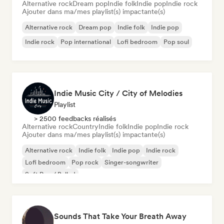
Alternative rock
Dream pop
Indie folk
Indie pop
Indie rock
Ajouter dans ma/mes playlist(s) impactante(s)
Alternative rock
Dream pop
Indie folk
Indie pop
Indie rock
Pop international
Lofi bedroom
Pop soul
Indie Music City / City of Melodies
Playlist
> 2500 feedbacks réalisés
Alternative rock
Country
Indie folk
Indie pop
Indie rock
Ajouter dans ma/mes playlist(s) impactante(s)
Alternative rock
Indie folk
Indie pop
Indie rock
Lofi bedroom
Pop rock
Singer-songwriter
Soft Pop / Ballad
Sounds That Take Your Breath Away