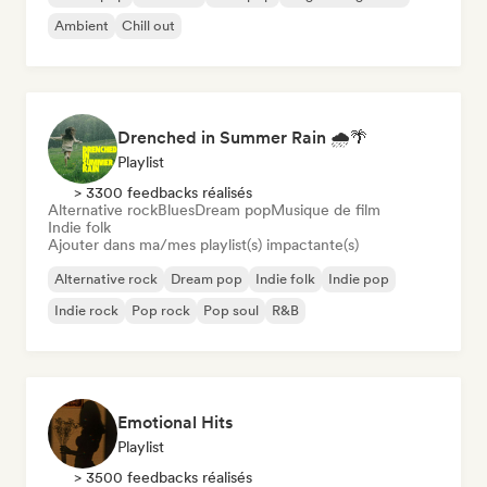
Ambient
Chill out
Drenched in Summer Rain 🌧️🌴
Playlist
> 3300 feedbacks réalisés
Alternative rock
Blues
Dream pop
Musique de film
Indie folk
Ajouter dans ma/mes playlist(s) impactante(s)
Alternative rock
Dream pop
Indie folk
Indie pop
Indie rock
Pop rock
Pop soul
R&B
Emotional Hits
Playlist
> 3500 feedbacks réalisés