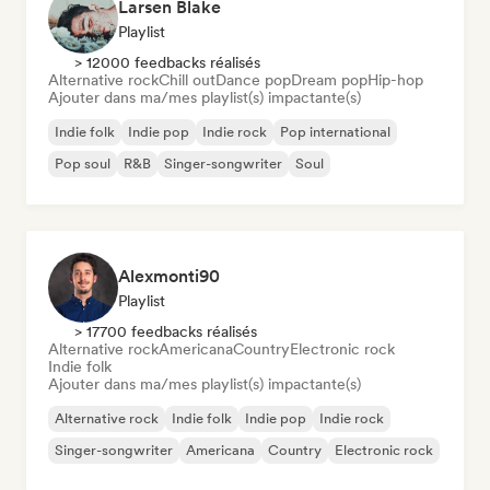
Larsen Blake
Playlist
> 12000 feedbacks réalisés
Alternative rock
Chill out
Dance pop
Dream pop
Hip-hop
Ajouter dans ma/mes playlist(s) impactante(s)
Indie folk
Indie pop
Indie rock
Pop international
Pop soul
R&B
Singer-songwriter
Soul
Alexmonti90
Playlist
> 17700 feedbacks réalisés
Alternative rock
Americana
Country
Electronic rock
Indie folk
Ajouter dans ma/mes playlist(s) impactante(s)
Alternative rock
Indie folk
Indie pop
Indie rock
Singer-songwriter
Americana
Country
Electronic rock