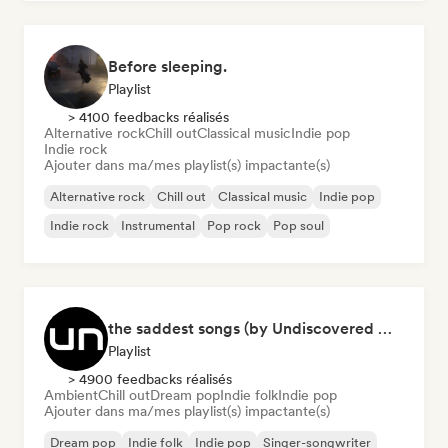
Before sleeping.
Playlist
> 4100 feedbacks réalisés
Alternative rock
Chill out
Classical music
Indie pop
Indie rock
Ajouter dans ma/mes playlist(s) impactante(s)
Alternative rock
Chill out
Classical music
Indie pop
Indie rock
Instrumental
Pop rock
Pop soul
the saddest songs (by Undiscovered Music)
Playlist
> 4900 feedbacks réalisés
Ambient
Chill out
Dream pop
Indie folk
Indie pop
Ajouter dans ma/mes playlist(s) impactante(s)
Dream pop
Indie folk
Indie pop
Singer-songwriter