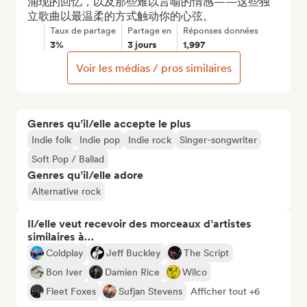
涌现的回忆，以及那些难以言喻的情感——这些独
立歌曲以最温柔的方式触动你的心弦。
Taux de partage
Partage en
Réponses données
3%
3 jours
1,997
Voir les médias / pros similaires
Genres qu’il/elle accepte le plus
Indie folk
Indie pop
Indie rock
Singer-songwriter
Soft Pop / Ballad
Genres qu’il/elle adore
Alternative rock
Il/elle veut recevoir des morceaux d’artistes
similaires à…
Coldplay
Jeff Buckley
The Script
Bon Iver
Damien Rice
Wilco
Fleet Foxes
Sufjan Stevens
Afficher tout +6