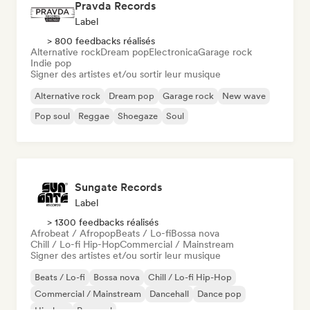
Pravda Records
Label
> 800 feedbacks réalisés
Alternative rock
Dream pop
Electronica
Garage rock
Indie pop
Signer des artistes et/ou sortir leur musique
Alternative rock
Dream pop
Garage rock
New wave
Pop soul
Reggae
Shoegaze
Soul
Sungate Records
Label
> 1300 feedbacks réalisés
Afrobeat / Afropop
Beats / Lo-fi
Bossa nova
Chill / Lo-fi Hip-Hop
Commercial / Mainstream
Signer des artistes et/ou sortir leur musique
Beats / Lo-fi
Bossa nova
Chill / Lo-fi Hip-Hop
Commercial / Mainstream
Dancehall
Dance pop