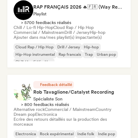
RAP FRANÇAIS 2026 🔥🇫🇷 (Way Records)
Playlist
> 5700 feedbacks réalisés
Chill / Lo-fi Hip-Hop
Cloud Rap / Hip Hop
Commercial / Mainstream
Drill / Jersey
Hip-hop
Ajouter dans ma/mes playlist(s) impactante(s)
Cloud Rap / Hip Hop
Drill / Jersey
Hip-hop
Hip-Hop instrumental
Rap francais
Trap
Urban pop
Chill / Lo-fi Hip-Hop
Feedback détaillé
Rob Tavaglione/Catalyst Recording
Spécialiste Son
> 800 feedbacks réalisés
Alternative rock
Commercial / Mainstream
Country
Dream pop
Electronica
Ecrire des retours détaillés sur la production des
morceaux
Electronica
Rock expérimental
Indie folk
Indie pop