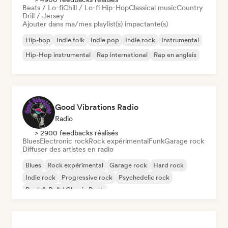
Beats / Lo-fi
Chill / Lo-fi Hip-Hop
Classical music
Country
Drill / Jersey
Ajouter dans ma/mes playlist(s) impactante(s)
Hip-hop
Indie folk
Indie pop
Indie rock
Instrumental
Hip-Hop instrumental
Rap international
Rap en anglais
Good Vibrations Radio
Radio
> 2900 feedbacks réalisés
Blues
Electronic rock
Rock expérimental
Funk
Garage rock
Diffuser des artistes en radio
Blues
Rock expérimental
Garage rock
Hard rock
Indie rock
Progressive rock
Psychedelic rock
Rock & Roll / Classic Rock