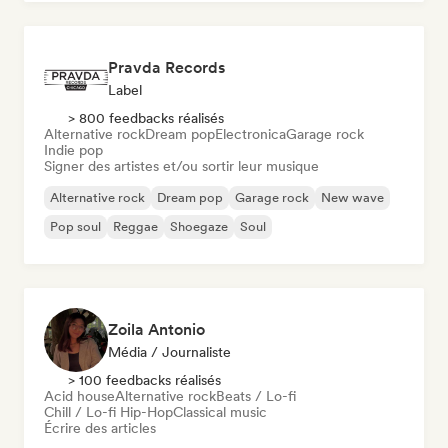
Pravda Records
Label
> 800 feedbacks réalisés
Alternative rock
Dream pop
Electronica
Garage rock
Indie pop
Signer des artistes et/ou sortir leur musique
Alternative rock
Dream pop
Garage rock
New wave
Pop soul
Reggae
Shoegaze
Soul
Zoila Antonio
Média / Journaliste
> 100 feedbacks réalisés
Acid house
Alternative rock
Beats / Lo-fi
Chill / Lo-fi Hip-Hop
Classical music
Écrire des articles