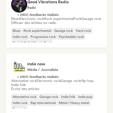
Good Vibrations Radio
Radio
> 2900 feedbacks réalisés
Blues
Electronic rock
Rock expérimental
Funk
Garage rock
Diffuser des artistes en radio
Blues
Rock expérimental
Garage rock
Hard rock
Indie rock
Progressive rock
Psychedelic rock
Rock & Roll / Classic Rock
indie now
Média / Journaliste
> 2400 feedbacks réalisés
Alternative rock
Electronic rock
Garage rock
Hip-hop
Indie folk
Écrire des articles
Alternative rock
Garage rock
Indie folk
Indie pop
Indie rock
Rap international
Metal / Heavy metal
Pop rock