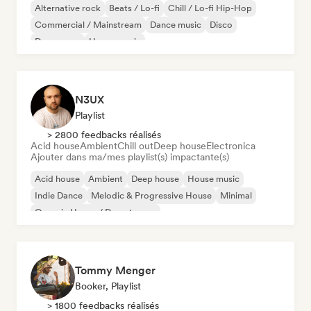
Alternative rock
Beats / Lo-fi
Chill / Lo-fi Hip-Hop
Commercial / Mainstream
Dance music
Disco
Dream pop
House music
N3UX
Playlist
> 2800 feedbacks réalisés
Acid house
Ambient
Chill out
Deep house
Electronica
Ajouter dans ma/mes playlist(s) impactante(s)
Acid house
Ambient
Deep house
House music
Indie Dance
Melodic & Progressive House
Minimal
Organic House / Downtempo
Tommy Menger
Booker, Playlist
> 1800 feedbacks réalisés