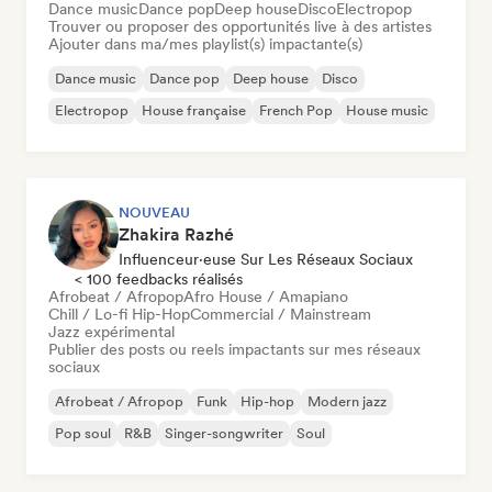
Dance music
Dance pop
Deep house
Disco
Electropop
Trouver ou proposer des opportunités live à des artistes
Ajouter dans ma/mes playlist(s) impactante(s)
Dance music
Dance pop
Deep house
Disco
Electropop
House française
French Pop
House music
NOUVEAU
Zhakira Razhé
Influenceur·euse Sur Les Réseaux Sociaux
< 100 feedbacks réalisés
Afrobeat / Afropop
Afro House / Amapiano
Chill / Lo-fi Hip-Hop
Commercial / Mainstream
Jazz expérimental
Publier des posts ou reels impactants sur mes réseaux
sociaux
Afrobeat / Afropop
Funk
Hip-hop
Modern jazz
Pop soul
R&B
Singer-songwriter
Soul