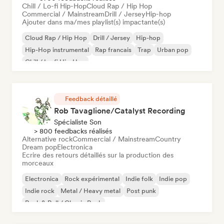
Chill / Lo-fi Hip-Hop
Cloud Rap / Hip Hop
Commercial / Mainstream
Drill / Jersey
Hip-hop
Ajouter dans ma/mes playlist(s) impactante(s)
Cloud Rap / Hip Hop
Drill / Jersey
Hip-hop
Hip-Hop instrumental
Rap francais
Trap
Urban pop
Chill / Lo-fi Hip-Hop
Feedback détaillé
Rob Tavaglione/Catalyst Recording
Spécialiste Son
> 800 feedbacks réalisés
Alternative rock
Commercial / Mainstream
Country
Dream pop
Electronica
Ecrire des retours détaillés sur la production des
morceaux
Electronica
Rock expérimental
Indie folk
Indie pop
Indie rock
Metal / Heavy metal
Post punk
Rock & Roll / Classic Rock