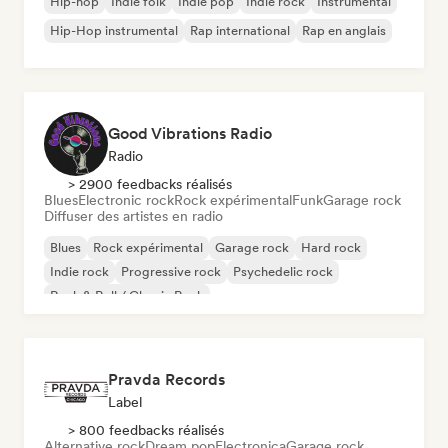
Hip-hop
Indie folk
Indie pop
Indie rock
Instrumental
Hip-Hop instrumental
Rap international
Rap en anglais
Good Vibrations Radio
Radio
> 2900 feedbacks réalisés
Blues
Electronic rock
Rock expérimental
Funk
Garage rock
Diffuser des artistes en radio
Blues
Rock expérimental
Garage rock
Hard rock
Indie rock
Progressive rock
Psychedelic rock
Rock & Roll / Classic Rock
Pravda Records
Label
> 800 feedbacks réalisés
Alternative rock
Dream pop
Electronica
Garage rock