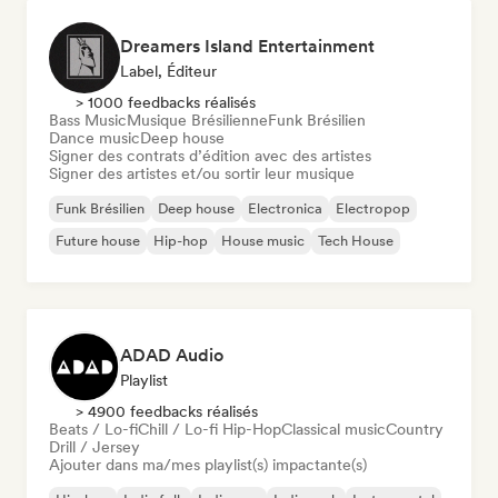
Dreamers Island Entertainment
Label, Éditeur
> 1000 feedbacks réalisés
Bass Music
Musique Brésilienne
Funk Brésilien
Dance music
Deep house
Signer des contrats d’édition avec des artistes
Signer des artistes et/ou sortir leur musique
Funk Brésilien
Deep house
Electronica
Electropop
Future house
Hip-hop
House music
Tech House
ADAD Audio
Playlist
> 4900 feedbacks réalisés
Beats / Lo-fi
Chill / Lo-fi Hip-Hop
Classical music
Country
Drill / Jersey
Ajouter dans ma/mes playlist(s) impactante(s)