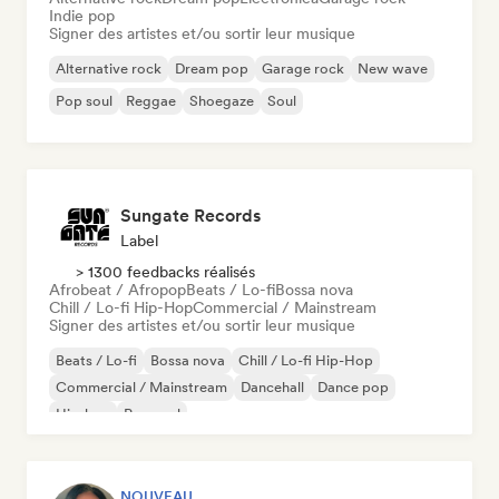
Indie pop
Signer des artistes et/ou sortir leur musique
Alternative rock
Dream pop
Garage rock
New wave
Pop soul
Reggae
Shoegaze
Soul
Sungate Records
Label
> 1300 feedbacks réalisés
Afrobeat / Afropop
Beats / Lo-fi
Bossa nova
Chill / Lo-fi Hip-Hop
Commercial / Mainstream
Signer des artistes et/ou sortir leur musique
Beats / Lo-fi
Bossa nova
Chill / Lo-fi Hip-Hop
Commercial / Mainstream
Dancehall
Dance pop
Hip-hop
Pop soul
NOUVEAU