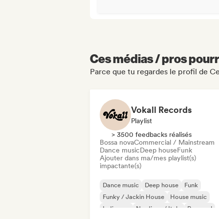
Ces médias / pros pourr
Parce que tu regardes le profil de Ce
Vokall Records
Playlist
> 3500 feedbacks réalisés
Bossa nova
Commercial / Mainstream
Dance music
Deep house
Funk
Ajouter dans ma/mes playlist(s)
impactante(s)
Dance music
Deep house
Funk
Funky / Jackin House
House music
Indie pop
Nu-disco / Italo
Pop soul