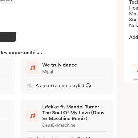
Tech
Hou
Mat
Sum
Noiz
Add 
 des opportunités…
We truly dance
Miggi
A ajouté à une playlist
Lifelike ft. Mandel Turner -
The Soul Of My Love (Deus
Ex Maschine Remix)
DeusExMaschine