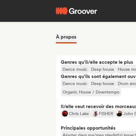
À propos
Genres qu’il/elle accepte le plus
Dance music
Deep house
House mu
Genres qu'ils sont également ouv
Dance music
Deep house
Drum and
Organic House / Downtempo
Il/elle veut recevoir des morceaux
Chris Lake
FISHER
John 
Principales opportunités
Ajouter dans ma/mes playlist(s) impact