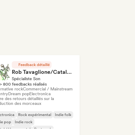
Feedback détaillé
Rob Tavaglione/Catalyst Recording
Spécialiste Son
> 800 feedbacks réalisés
rnative rock
Commercial / Mainstream
ntry
Dream pop
Electronica
re des retours détaillés sur la
duction des morceaux
ctronica
Rock expérimental
Indie folk
ie pop
Indie rock
al / Heavy metal
Post punk