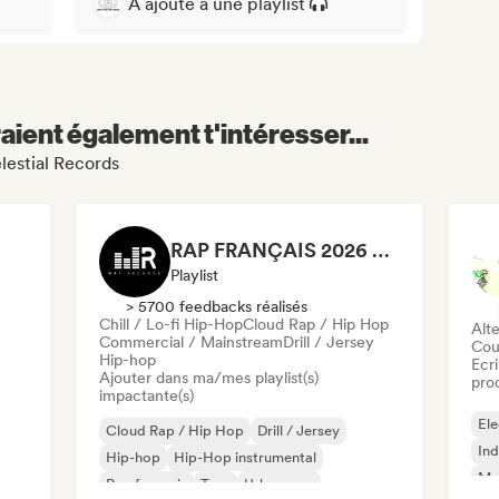
A ajouté à une playlist
aient également t'intéresser...
lestial Records
RAP FRANÇAIS 2026 🔥🇫🇷 (Way Records)
Playlist
> 5700 feedbacks réalisés
Chill / Lo-fi Hip-Hop
Cloud Rap / Hip Hop
Alte
Commercial / Mainstream
Drill / Jersey
Cou
Hip-hop
Ecri
Ajouter dans ma/mes playlist(s)
pro
impactante(s)
Ele
Cloud Rap / Hip Hop
Drill / Jersey
Ind
Hip-hop
Hip-Hop instrumental
Met
Rap francais
Trap
Urban pop