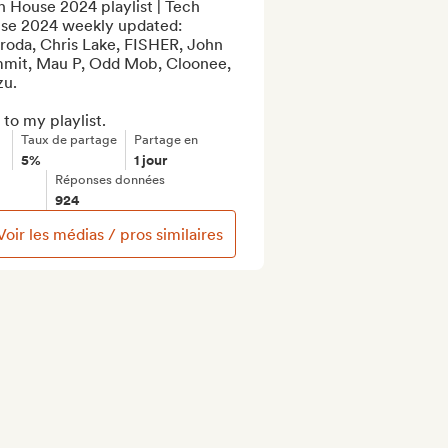
 House 2024 playlist | Tech 
se 2024 weekly updated: 
roda, Chris Lake, FISHER, John 
mit, Mau P, Odd Mob, Cloonee, 
u.

to my playlist.
Taux de partage
Partage en
5%
1 jour
Réponses données
924
Voir les médias / pros similaires