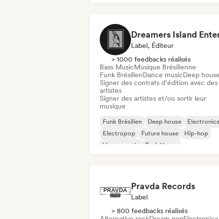
Label, Éditeur
> 1000 feedbacks réalisés
Bass Music
Musique Brésilienne
Funk Brésilien
Dance music
Deep hous
Signer des contrats d’édition avec des
artistes
Signer des artistes et/ou sortir leur
musique
Funk Brésilien
Deep house
Electronic
Electropop
Future house
Hip-hop
House music
Tech House
Pravda Records
Label
> 800 feedbacks réalisés
Alternative rock
Dream pop
Electronica