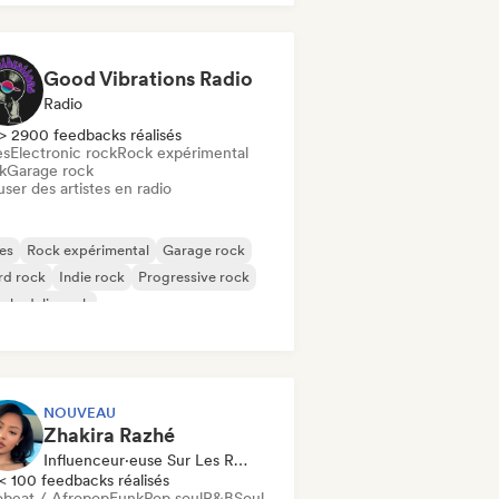
k & Roll / Classic Rock
Good Vibrations Radio
Radio
> 2900 feedbacks réalisés
es
Electronic rock
Rock expérimental
k
Garage rock
user des artistes en radio
es
Rock expérimental
Garage rock
rd rock
Indie rock
Progressive rock
chedelic rock
k & Roll / Classic Rock
NOUVEAU
Zhakira Razhé
Influenceur·euse Sur Les Réseaux Sociaux
< 100 feedbacks réalisés
obeat / Afropop
Funk
Pop soul
R&B
Soul