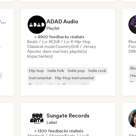
Roc
Chill / Lo-fi Hip-Hop
Dreamers Island Entertainment
ADAD Audio
Playlist
> 4900 feedbacks réalisés
Beats / Lo-fi
Chill / Lo-fi Hip-Hop
Blu
e
Classical music
Country
Drill / Jersey
Fun
Ajouter dans ma/mes playlist(s)
Diff
impactante(s)
Blu
Hip-hop
Indie folk
Indie pop
Indie rock
a
Ha
Instrumental
Hip-Hop instrumental
Psy
Rap international
Rap en anglais
Roc
Sungate Records
Label
> 1300 feedbacks réalisés
Afrobeat / Afropop
Beats / Lo-fi
Afr