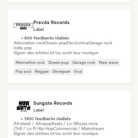
Pravda Records
Label
> 800 feedbacks réalisés
Alternative rock
Dream pop
Electronica
Garage rock
Indie pop
Signer des artistes et/ou sortir leur musique
Alternative rock
Dream pop
Garage rock
New wave
Pop soul
Reggae
Shoegaze
Soul
Sungate Records
Label
> 1300 feedbacks réalisés
Afrobeat / Afropop
Beats / Lo-fi
Bossa nova
Chill / Lo-fi Hip-Hop
Commercial / Mainstream
Signer des artistes et/ou sortir leur musique