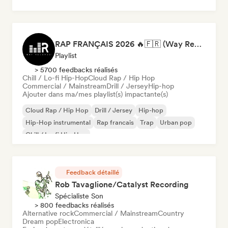
RAP FRANÇAIS 2026 🔥🇫🇷 (Way Records)
Playlist
> 5700 feedbacks réalisés
Chill / Lo-fi Hip-Hop
Cloud Rap / Hip Hop
Commercial / Mainstream
Drill / Jersey
Hip-hop
Ajouter dans ma/mes playlist(s) impactante(s)
Cloud Rap / Hip Hop
Drill / Jersey
Hip-hop
Hip-Hop instrumental
Rap francais
Trap
Urban pop
Chill / Lo-fi Hip-Hop
Feedback détaillé
Rob Tavaglione/Catalyst Recording
Spécialiste Son
> 800 feedbacks réalisés
Alternative rock
Commercial / Mainstream
Country
Dream pop
Electronica