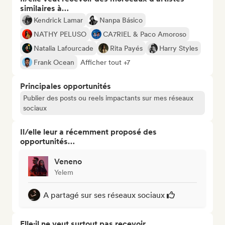
similaires à…
Kendrick Lamar
Nanpa Básico
NATHY PELUSO
CA7RIEL & Paco Amoroso
Natalia Lafourcade
Rita Payés
Harry Styles
Frank Ocean
Afficher tout +7
Principales opportunités
Publier des posts ou reels impactants sur mes réseaux
sociaux
Il/elle leur a récemment proposé des
opportunités…
Veneno
Yelem
A partagé sur ses réseaux sociaux
Elle·il ne veut surtout pas recevoir...