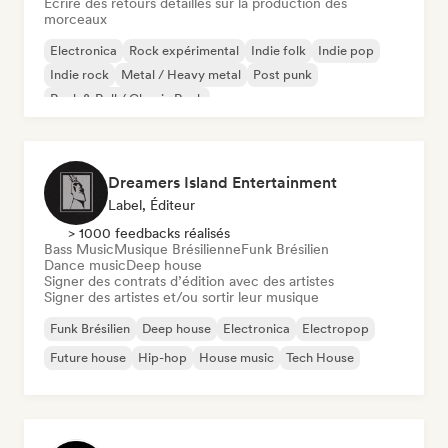
Ecrire des retours détaillés sur la production des
morceaux
Electronica
Rock expérimental
Indie folk
Indie pop
Indie rock
Metal / Heavy metal
Post punk
Rock & Roll / Classic Rock
Dreamers Island Entertainment
Label, Éditeur
> 1000 feedbacks réalisés
Bass Music
Musique Brésilienne
Funk Brésilien
Dance music
Deep house
Signer des contrats d’édition avec des artistes
Signer des artistes et/ou sortir leur musique
Funk Brésilien
Deep house
Electronica
Electropop
Future house
Hip-hop
House music
Tech House