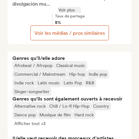
divulgación mu...
Voir plus
Taux de partage
5%
Voir les médias / pros similaires
Genres qu’il/elle adore
Afrobeat / Afropop
Classical music
Commercial / Mainstream
Hip-hop
Indie pop
Indie rock
Latin music
Latin Pop
R&B
Singer-songwriter
Genres qu'ils sont également ouverts à recevoir
Alternative rock
Chill / Lo-fi Hip-Hop
Country
Dance pop
Musique de film
Hard rock
Afficher tout +3
Il/elle veut recevoir des morceaux d’artistes