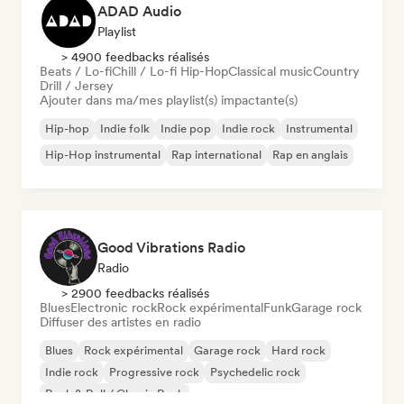
ADAD Audio
Playlist
> 4900 feedbacks réalisés
Beats / Lo-fi
Chill / Lo-fi Hip-Hop
Classical music
Country
Drill / Jersey
Ajouter dans ma/mes playlist(s) impactante(s)
Hip-hop
Indie folk
Indie pop
Indie rock
Instrumental
Hip-Hop instrumental
Rap international
Rap en anglais
Good Vibrations Radio
Radio
> 2900 feedbacks réalisés
Blues
Electronic rock
Rock expérimental
Funk
Garage rock
Diffuser des artistes en radio
Blues
Rock expérimental
Garage rock
Hard rock
Indie rock
Progressive rock
Psychedelic rock
Rock & Roll / Classic Rock