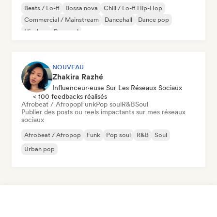
Beats / Lo-fi
Bossa nova
Chill / Lo-fi Hip-Hop
Commercial / Mainstream
Dancehall
Dance pop
Hip-hop
Pop soul
NOUVEAU
Zhakira Razhé
Influenceur·euse Sur Les Réseaux Sociaux
< 100 feedbacks réalisés
Afrobeat / Afropop
Funk
Pop soul
R&B
Soul
Publier des posts ou reels impactants sur mes réseaux
sociaux
Afrobeat / Afropop
Funk
Pop soul
R&B
Soul
Urban pop