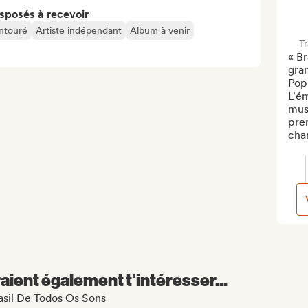
isposés à recevoir
entouré
Artiste indépendant
Album à venir
T
« Br
gra
Popu
L'ém
musi
prem
chan
aient également t'intéresser...
rasil De Todos Os Sons