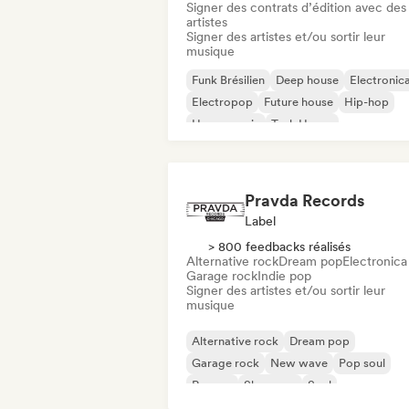
Signer des contrats d’édition avec des
artistes
Signer des artistes et/ou sortir leur
musique
Funk Brésilien
Deep house
Electronic
Electropop
Future house
Hip-hop
House music
Tech House
Pravda Records
Label
> 800 feedbacks réalisés
Alternative rock
Dream pop
Electronica
Garage rock
Indie pop
Signer des artistes et/ou sortir leur
musique
Alternative rock
Dream pop
Garage rock
New wave
Pop soul
Reggae
Shoegaze
Soul