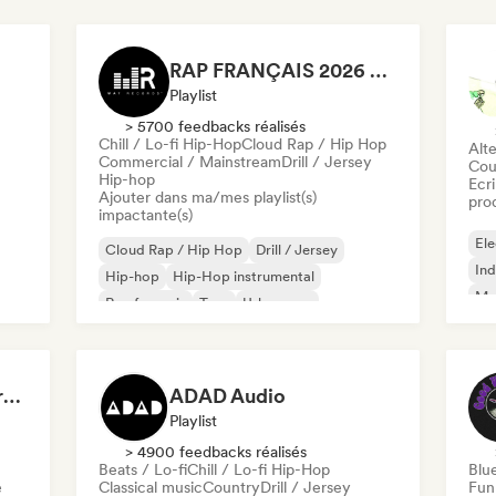
RAP FRANÇAIS 2026 🔥🇫🇷 (Way Records)
Playlist
> 5700 feedbacks réalisés
Chill / Lo-fi Hip-Hop
Cloud Rap / Hip Hop
Alte
Commercial / Mainstream
Drill / Jersey
Cou
Hip-hop
Ecri
Ajouter dans ma/mes playlist(s)
pro
impactante(s)
Ele
Cloud Rap / Hip Hop
Drill / Jersey
Ind
Hip-hop
Hip-Hop instrumental
Met
Rap francais
Trap
Urban pop
Roc
Chill / Lo-fi Hip-Hop
Dreamers Island Entertainment
ADAD Audio
Playlist
> 4900 feedbacks réalisés
Beats / Lo-fi
Chill / Lo-fi Hip-Hop
Blu
e
Classical music
Country
Drill / Jersey
Fun