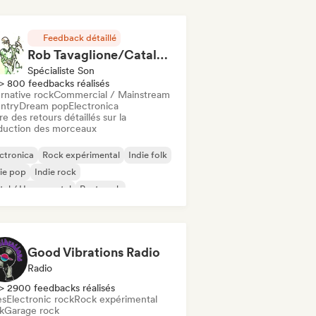
Feedback détaillé
Rob Tavaglione/Catalyst Recording
Spécialiste Son
> 800 feedbacks réalisés
rnative rock
Commercial / Mainstream
ntry
Dream pop
Electronica
re des retours détaillés sur la
duction des morceaux
ctronica
Rock expérimental
Indie folk
ie pop
Indie rock
al / Heavy metal
Post punk
k & Roll / Classic Rock
Good Vibrations Radio
Radio
> 2900 feedbacks réalisés
es
Electronic rock
Rock expérimental
k
Garage rock