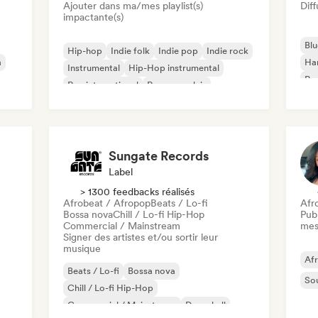
Ajouter dans ma/mes playlist(s)
Diff
impactante(s)
Blu
Hip-hop
Indie folk
Indie pop
Indie rock
a
Ha
Instrumental
Hip-Hop instrumental
Psy
Rap international
Rap en anglais
Roc
Sungate Records
Label
> 1300 feedbacks réalisés
Afrobeat / Afropop
Beats / Lo-fi
Afr
Bossa nova
Chill / Lo-fi Hip-Hop
Publ
Commercial / Mainstream
mes
Signer des artistes et/ou sortir leur
musique
Af
Beats / Lo-fi
Bossa nova
So
Chill / Lo-fi Hip-Hop
Commercial / Mainstream
Dancehall