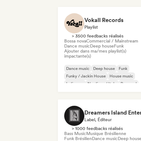
Vokall Records
Playlist
> 3500 feedbacks réalisés
Bossa nova
Commercial / Mainstream
Dance music
Deep house
Funk
Ajouter dans ma/mes playlist(s)
impactante(s)
Dance music
Deep house
Funk
Funky / Jackin House
House music
Indie pop
Nu-disco / Italo
Pop soul
Label, Éditeur
> 1000 feedbacks réalisés
Bass Music
Musique Brésilienne
Funk Brésilien
Dance music
Deep hous