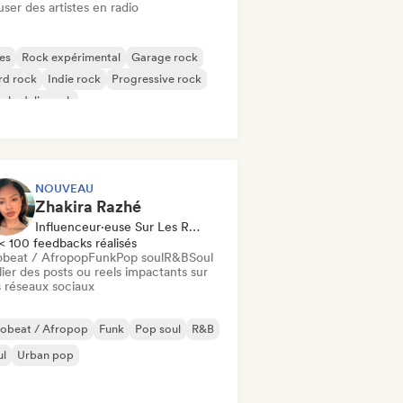
user des artistes en radio
es
Rock expérimental
Garage rock
rd rock
Indie rock
Progressive rock
chedelic rock
k & Roll / Classic Rock
NOUVEAU
Zhakira Razhé
Influenceur·euse Sur Les Réseaux Sociaux
< 100 feedbacks réalisés
obeat / Afropop
Funk
Pop soul
R&B
Soul
ier des posts ou reels impactants sur
 réseaux sociaux
robeat / Afropop
Funk
Pop soul
R&B
ul
Urban pop