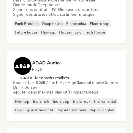
Bass Music
Musique Brésilienne
Funk Brésilien
Dance music
Deep house
Signer des contrats d’édition avec des artistes
Signer des artistes et/ou sortir leur musique
Funk Brésilien
Deep house
Electronica
Electropop
Future house
Hip-hop
House music
Tech House
ADAD Audio
Playlist
> 4900 feedbacks réalisés
Beats / Lo-fi
Chill / Lo-fi Hip-Hop
Classical music
Country
Drill / Jersey
Ajouter dans ma/mes playlist(s) impactante(s)
Hip-hop
Indie folk
Indie pop
Indie rock
Instrumental
Hip-Hop instrumental
Rap international
Rap en anglais