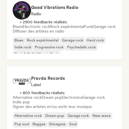
Good Vibrations Radio
Radio
> 2900 feedbacks réalisés
Blues
Electronic rock
Rock expérimental
Funk
Garage rock
Diffuser des artistes en radio
Blues
Rock expérimental
Garage rock
Hard rock
Indie rock
Progressive rock
Psychedelic rock
Rock & Roll / Classic Rock
Pravda Records
Label
> 800 feedbacks réalisés
Alternative rock
Dream pop
Electronica
Garage rock
Indie pop
Signer des artistes et/ou sortir leur musique
Alternative rock
Dream pop
Garage rock
New wave
Pop soul
Reggae
Shoegaze
Soul