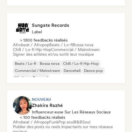
Sungate Records
Label
> 1300 feedbacks réalisés
Afrobeat / Afropop
Beats / Lo-fi
Bossa nova
Chill / Lo-fi Hip-Hop
Commercial / Mainstream
Signer des artistes et/ou sortir leur musique
Beats / Lo-fi
Bossa nova
Chill / Lo-fi Hip-Hop
Commercial / Mainstream
Dancehall
Dance pop
Hip-hop
Pop soul
NOUVEAU
Zhakira Razhé
Influenceur·euse Sur Les Réseaux Sociaux
< 100 feedbacks réalisés
Afrobeat / Afropop
Funk
Pop soul
R&B
Soul
Publier des posts ou reels impactants sur mes réseaux
sociaux