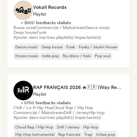
Vokall Records
Playlist
> 3500 feedbacks réalisés
Bossa nova
Commercial / Mainstream
Dance music
Deep house
Funk
Ajouter dans ma/mes playlist(s) impactante(s)
Dance music
Deep house
Funk
Funky / Jackin House
House music
Indie pop
Nu-disco / Italo
Pop soul
RAP FRANÇAIS 2026 🔥🇫🇷 (Way Records)
Playlist
> 5700 feedbacks réalisés
Chill / Lo-fi Hip-Hop
Cloud Rap / Hip Hop
Commercial / Mainstream
Drill / Jersey
Hip-hop
Ajouter dans ma/mes playlist(s) impactante(s)
Cloud Rap / Hip Hop
Drill / Jersey
Hip-hop
Hip-Hop instrumental
Rap francais
Trap
Urban pop