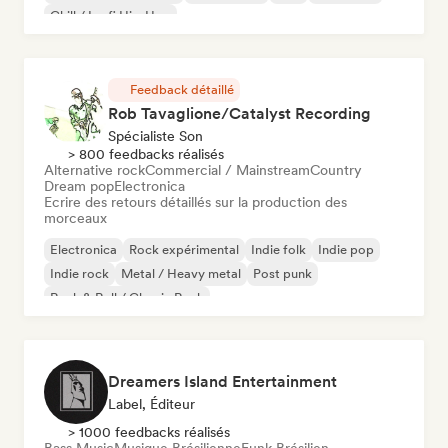
Chill / Lo-fi Hip-Hop
Feedback détaillé
Rob Tavaglione/Catalyst Recording
Spécialiste Son
> 800 feedbacks réalisés
Alternative rock
Commercial / Mainstream
Country
Dream pop
Electronica
Ecrire des retours détaillés sur la production des
morceaux
Electronica
Rock expérimental
Indie folk
Indie pop
Indie rock
Metal / Heavy metal
Post punk
Rock & Roll / Classic Rock
Dreamers Island Entertainment
Label, Éditeur
> 1000 feedbacks réalisés