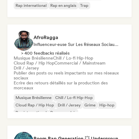
Rap international
Rap en anglais
Trap
AfroRagga
Influenceur·euse Sur Les Réseaux Sociaux, Spécialiste Son
> 400 feedbacks réalisés
Musique Brésilienne
Chill / Lo-fi Hip-Hop
Cloud Rap / Hip Hop
Commercial / Mainstream
Drill / Jersey
Publier des posts ou reels impactants sur mes réseaux
sociaux
Ecrire des retours détaillés sur la production des
morceaux
Musique Brésilienne
Chill / Lo-fi Hip-Hop
Cloud Rap / Hip Hop
Drill / Jersey
Grime
Hip-hop
Rap international
Rap en anglais
Boom Bap Generation 💥 Underground Hip-Hop, East Coast & Jazz Rap