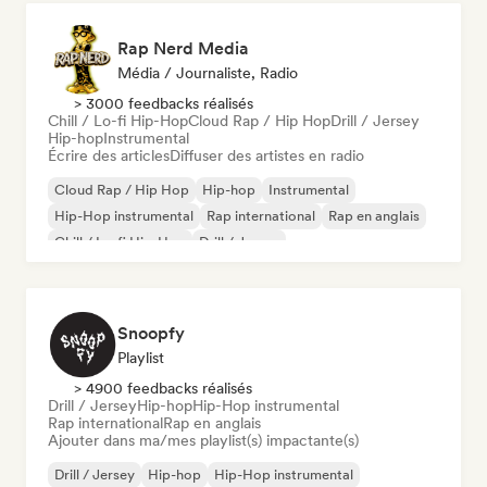
Rap Nerd Media
Média / Journaliste, Radio
> 3000 feedbacks réalisés
Chill / Lo-fi Hip-Hop
Cloud Rap / Hip Hop
Drill / Jersey
Hip-hop
Instrumental
Écrire des articles
Diffuser des artistes en radio
Cloud Rap / Hip Hop
Hip-hop
Instrumental
Hip-Hop instrumental
Rap international
Rap en anglais
Chill / Lo-fi Hip-Hop
Drill / Jersey
Snoopfy
Playlist
> 4900 feedbacks réalisés
Drill / Jersey
Hip-hop
Hip-Hop instrumental
Rap international
Rap en anglais
Ajouter dans ma/mes playlist(s) impactante(s)
Drill / Jersey
Hip-hop
Hip-Hop instrumental