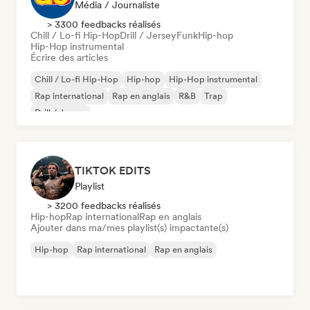
Média / Journaliste
> 3300 feedbacks réalisés
Chill / Lo-fi Hip-Hop
Drill / Jersey
Funk
Hip-hop
Hip-Hop instrumental
Écrire des articles
Chill / Lo-fi Hip-Hop
Hip-hop
Hip-Hop instrumental
Rap international
Rap en anglais
R&B
Trap
Drill / Jersey
TIKTOK EDITS
Playlist
> 3200 feedbacks réalisés
Hip-hop
Rap international
Rap en anglais
Ajouter dans ma/mes playlist(s) impactante(s)
Hip-hop
Rap international
Rap en anglais