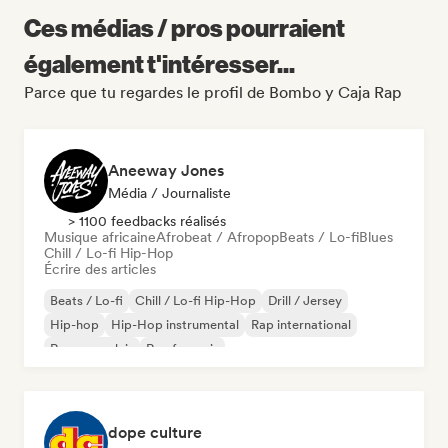
Ces médias / pros pourraient
également t'intéresser...
Parce que tu regardes le profil de Bombo y Caja Rap
Aneeway Jones
Média / Journaliste
> 1100 feedbacks réalisés
Musique africaine
Afrobeat / Afropop
Beats / Lo-fi
Blues
Chill / Lo-fi Hip-Hop
Écrire des articles
Beats / Lo-fi
Chill / Lo-fi Hip-Hop
Drill / Jersey
Hip-hop
Hip-Hop instrumental
Rap international
Rap en anglais
Rap francais
dope culture