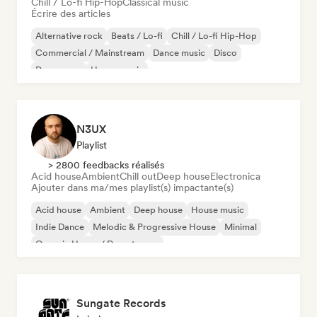
Chill / Lo-fi Hip-Hop
Classical music
Écrire des articles
Alternative rock
Beats / Lo-fi
Chill / Lo-fi Hip-Hop
Commercial / Mainstream
Dance music
Disco
Dream pop
House music
N3UX
Playlist
> 2800 feedbacks réalisés
Acid house
Ambient
Chill out
Deep house
Electronica
Ajouter dans ma/mes playlist(s) impactante(s)
Acid house
Ambient
Deep house
House music
Indie Dance
Melodic & Progressive House
Minimal
Organic House / Downtempo
Sungate Records