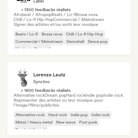
Label
> 1300 feedbacks réalisés
Afrobeat / Afropop
Beats / Lo-fi
Bossa nova
Chill / Lo-fi Hip-Hop
Commercial / Mainstream
Signer des artistes et/ou sortir leur musique
Beats / Lo-fi
Bossa nova
Chill / Lo-fi Hip-Hop
Commercial / Mainstream
Dancehall
Dance pop
Hip-hop
Pop soul
Lorenzo Lautz
Synchro
> 1600 feedbacks réalisés
Alternative rock
Dream pop
Hard rock
Indie pop
Indie rock
Représenter des artistes ou leur musique pour
l’image/films/publicités
Alternative rock
Hard rock
Indie pop
Indie rock
Metal / Heavy metal
New wave
Post punk
Psychedelic rock