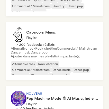
Afrobeat / Afropop
Ambient
Classical music
Commercial / Mainstream
Country
Dance pop
Drill / Jersey
Hip-hop
Capricorn Music
Playlist
> 200 feedbacks réalisés
Alternative rock
Rock chrétien
Commercial / Mainstream
Dance music
Dance pop
Ajouter dans ma/mes playlist(s) impactante(s)
Alternative rock
Rock chrétien
Commercial / Mainstream
Dance music
Dance pop
Dream pop
Electropop
House music
NOUVEAU
Pop Machine Mode 🤖 AI Music, Indie Pop & Dream Pop
Playlist
< 100 feedbacks réalisés