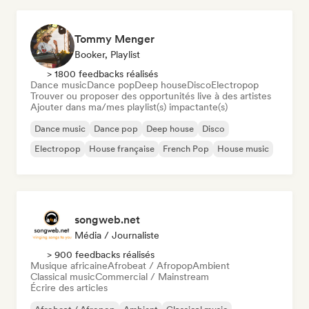
Tommy Menger
Booker, Playlist
> 1800 feedbacks réalisés
Dance music
Dance pop
Deep house
Disco
Electropop
Trouver ou proposer des opportunités live à des artistes
Ajouter dans ma/mes playlist(s) impactante(s)
Dance music
Dance pop
Deep house
Disco
Electropop
House française
French Pop
House music
songweb.net
Média / Journaliste
> 900 feedbacks réalisés
Musique africaine
Afrobeat / Afropop
Ambient
Classical music
Commercial / Mainstream
Écrire des articles