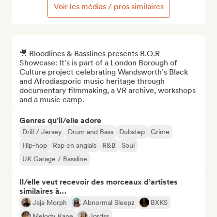
Voir les médias / pros similaires
🎥 Bloodlines & Basslines presents B.O.R 
Showcase: It's is part of a London Borough of 
Culture project celebrating Wandsworth’s Black 
and Afrodiasporic music heritage through 
documentary filmmaking, a VR archive, workshops 
and a music camp.
Genres qu’il/elle adore
Drill / Jersey
Drum and Bass
Dubstep
Grime
Hip-hop
Rap en anglais
R&B
Soul
UK Garage / Bassline
Il/elle veut recevoir des morceaux d’artistes
similaires à…
Jaja Morph
Abnormal Sleepz
BXKS
Melody Kane
Jordss