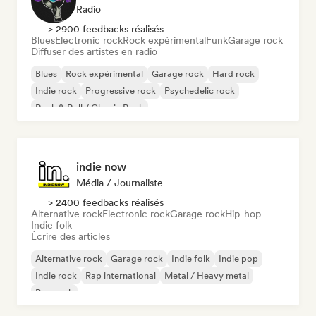
Radio
> 2900 feedbacks réalisés
Blues
Electronic rock
Rock expérimental
Funk
Garage rock
Diffuser des artistes en radio
Blues
Rock expérimental
Garage rock
Hard rock
Indie rock
Progressive rock
Psychedelic rock
Rock & Roll / Classic Rock
indie now
Média / Journaliste
> 2400 feedbacks réalisés
Alternative rock
Electronic rock
Garage rock
Hip-hop
Indie folk
Écrire des articles
Alternative rock
Garage rock
Indie folk
Indie pop
Indie rock
Rap international
Metal / Heavy metal
Pop rock