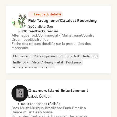
Feedback détaillé
Rob Tavaglione/Catalyst Recording
Spécialiste Son
> 800 feedbacks réalisés
Alternative rock
Commercial / Mainstream
Country
Dream pop
Electronica
Ecrire des retours détaillés sur la production des
morceaux
Electronica
Rock expérimental
Indie folk
Indie pop
Indie rock
Metal / Heavy metal
Post punk
Rock & Roll / Classic Rock
Dreamers Island Entertainment
Label, Éditeur
> 1000 feedbacks réalisés
Bass Music
Musique Brésilienne
Funk Brésilien
Dance music
Deep house
Signer des contrats d’édition avec des artistes