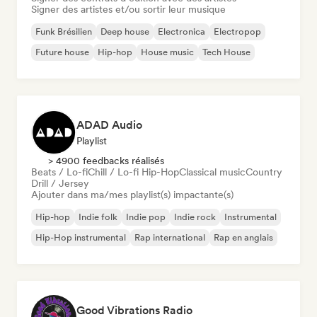
Signer des artistes et/ou sortir leur musique
Funk Brésilien
Deep house
Electronica
Electropop
Future house
Hip-hop
House music
Tech House
ADAD Audio
Playlist
> 4900 feedbacks réalisés
Beats / Lo-fi
Chill / Lo-fi Hip-Hop
Classical music
Country
Drill / Jersey
Ajouter dans ma/mes playlist(s) impactante(s)
Hip-hop
Indie folk
Indie pop
Indie rock
Instrumental
Hip-Hop instrumental
Rap international
Rap en anglais
Good Vibrations Radio