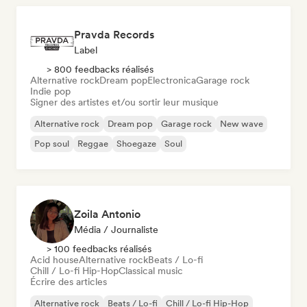
Pravda Records
Label
> 800 feedbacks réalisés
Alternative rock
Dream pop
Electronica
Garage rock
Indie pop
Signer des artistes et/ou sortir leur musique
Alternative rock
Dream pop
Garage rock
New wave
Pop soul
Reggae
Shoegaze
Soul
Zoila Antonio
Média / Journaliste
> 100 feedbacks réalisés
Acid house
Alternative rock
Beats / Lo-fi
Chill / Lo-fi Hip-Hop
Classical music
Écrire des articles
Alternative rock
Beats / Lo-fi
Chill / Lo-fi Hip-Hop