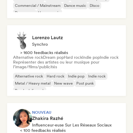
Commercial / Mainstream
Dance music
Disco
Dream pop
House music
Lorenzo Lautz
Synchro
> 1600 feedbacks réalisés
Alternative rock
Dream pop
Hard rock
Indie pop
Indie rock
Représenter des artistes ou leur musique pour
l’image/films/publicités
Alternative rock
Hard rock
Indie pop
Indie rock
Metal / Heavy metal
New wave
Post punk
Psychedelic rock
NOUVEAU
Zhakira Razhé
Influenceur·euse Sur Les Réseaux Sociaux
< 100 feedbacks réalisés