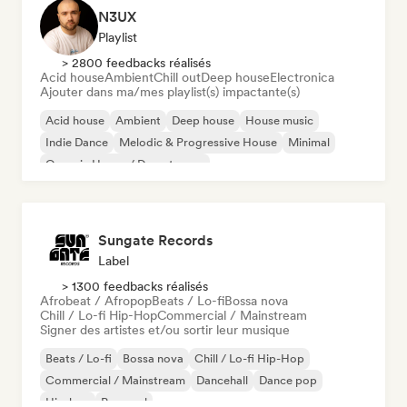
N3UX
Playlist
> 2800 feedbacks réalisés
Acid house
Ambient
Chill out
Deep house
Electronica
Ajouter dans ma/mes playlist(s) impactante(s)
Acid house
Ambient
Deep house
House music
Indie Dance
Melodic & Progressive House
Minimal
Organic House / Downtempo
Sungate Records
Label
> 1300 feedbacks réalisés
Afrobeat / Afropop
Beats / Lo-fi
Bossa nova
Chill / Lo-fi Hip-Hop
Commercial / Mainstream
Signer des artistes et/ou sortir leur musique
Beats / Lo-fi
Bossa nova
Chill / Lo-fi Hip-Hop
Commercial / Mainstream
Dancehall
Dance pop
Hip-hop
Pop soul