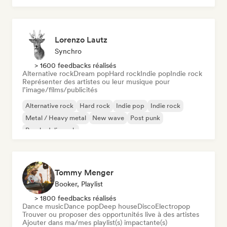
Lorenzo Lautz
Synchro
> 1600 feedbacks réalisés
Alternative rock
Dream pop
Hard rock
Indie pop
Indie rock
Représenter des artistes ou leur musique pour
l’image/films/publicités
Alternative rock
Hard rock
Indie pop
Indie rock
Metal / Heavy metal
New wave
Post punk
Psychedelic rock
Tommy Menger
Booker, Playlist
> 1800 feedbacks réalisés
Dance music
Dance pop
Deep house
Disco
Electropop
Trouver ou proposer des opportunités live à des artistes
Ajouter dans ma/mes playlist(s) impactante(s)