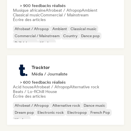
> 900 feedbacks réalisés
Musique africaine
Afrobeat / Afropop
Ambient
Classical music
Commercial / Mainstream
Écrire des articles
Afrobeat / Afropop
Ambient
Classical music
Commercial / Mainstream
Country
Dance pop
Drill / Jersey
Hip-hop
Tracktor
Média / Journaliste
> 600 feedbacks réalisés
Acid house
Afrobeat / Afropop
Alternative rock
Beats / Lo-fi
Chill House
Écrire des articles
Afrobeat / Afropop
Alternative rock
Dance music
Dream pop
Electronic rock
Electropop
French Pop
Hip-hop