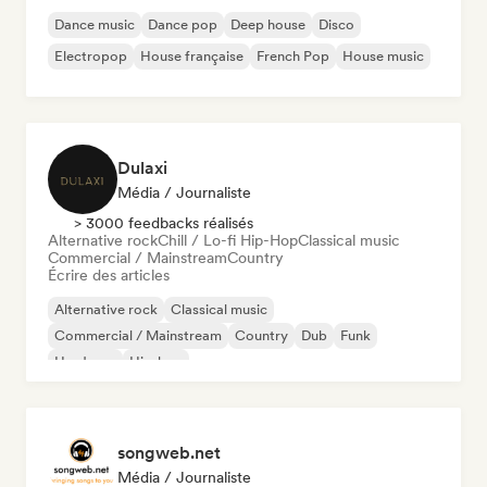
Dance music
Dance pop
Deep house
Disco
Electropop
House française
French Pop
House music
Dulaxi
Média / Journaliste
> 3000 feedbacks réalisés
Alternative rock
Chill / Lo-fi Hip-Hop
Classical music
Commercial / Mainstream
Country
Écrire des articles
Alternative rock
Classical music
Commercial / Mainstream
Country
Dub
Funk
Hardcore
Hip-hop
songweb.net
Média / Journaliste