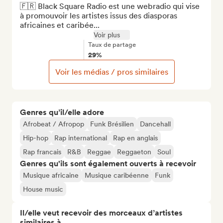
🇫🇷 Black Square Radio est une webradio qui vise 
à promouvoir les artistes issus des diasporas 
africaines et caribée...
Voir plus
Taux de partage
29%
Voir les médias / pros similaires
Genres qu’il/elle adore
Afrobeat / Afropop
Funk Brésilien
Dancehall
Hip-hop
Rap international
Rap en anglais
Rap francais
R&B
Reggae
Reggaeton
Soul
Genres qu'ils sont également ouverts à recevoir
Musique africaine
Musique caribéenne
Funk
House music
Il/elle veut recevoir des morceaux d’artistes
similaires à…