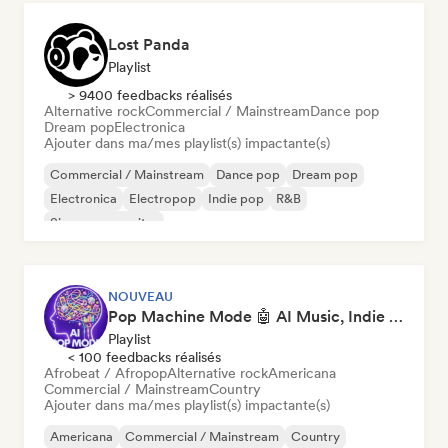
Lost Panda
Playlist
> 9400 feedbacks réalisés
Alternative rock
Commercial / Mainstream
Dance pop
Dream pop
Electronica
Ajouter dans ma/mes playlist(s) impactante(s)
Commercial / Mainstream
Dance pop
Dream pop
Electronica
Electropop
Indie pop
R&B
Singer-songwriter
NOUVEAU
Pop Machine Mode 🤖 AI Music, Indie Pop & Dream Pop
Playlist
< 100 feedbacks réalisés
Afrobeat / Afropop
Alternative rock
Americana
Commercial / Mainstream
Country
Ajouter dans ma/mes playlist(s) impactante(s)
Americana
Commercial / Mainstream
Country