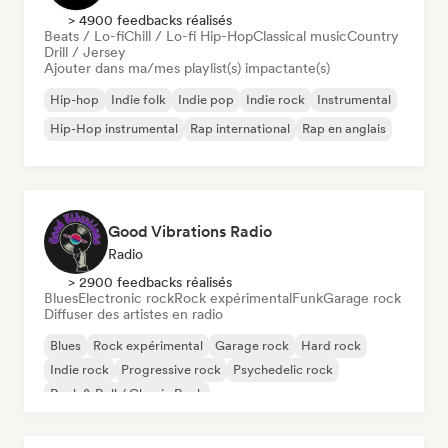
> 4900 feedbacks réalisés
Beats / Lo-fi
Chill / Lo-fi Hip-Hop
Classical music
Country
Drill / Jersey
Ajouter dans ma/mes playlist(s) impactante(s)
Hip-hop
Indie folk
Indie pop
Indie rock
Instrumental
Hip-Hop instrumental
Rap international
Rap en anglais
Good Vibrations Radio
Radio
> 2900 feedbacks réalisés
Blues
Electronic rock
Rock expérimental
Funk
Garage rock
Diffuser des artistes en radio
Blues
Rock expérimental
Garage rock
Hard rock
Indie rock
Progressive rock
Psychedelic rock
Rock & Roll / Classic Rock