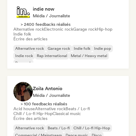
indie now
Média / Journaliste
> 2400 feedbacks réalisés
Alternative rock
Electronic rock
Garage rock
Hip-hop
Indie folk
Écrire des articles
Alternative rock
Garage rock
Indie folk
Indie pop
Indie rock
Rap international
Metal / Heavy metal
Pop rock
Zoila Antonio
Média / Journaliste
> 100 feedbacks réalisés
Acid house
Alternative rock
Beats / Lo-fi
Chill / Lo-fi Hip-Hop
Classical music
Écrire des articles
Alternative rock
Beats / Lo-fi
Chill / Lo-fi Hip-Hop
Commercial / Mainstream
Dance music
Disco