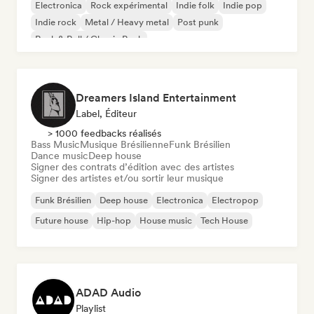
Electronica
Rock expérimental
Indie folk
Indie pop
Indie rock
Metal / Heavy metal
Post punk
Rock & Roll / Classic Rock
Dreamers Island Entertainment
Label, Éditeur
> 1000 feedbacks réalisés
Bass Music
Musique Brésilienne
Funk Brésilien
Dance music
Deep house
Signer des contrats d’édition avec des artistes
Signer des artistes et/ou sortir leur musique
Funk Brésilien
Deep house
Electronica
Electropop
Future house
Hip-hop
House music
Tech House
ADAD Audio
Playlist