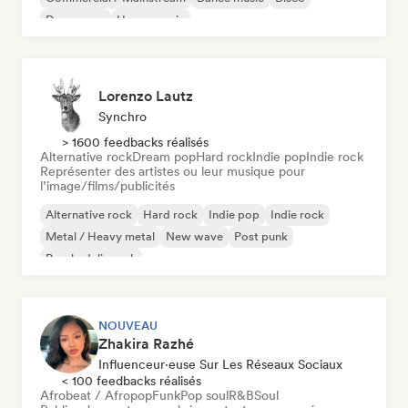
Dream pop
House music
Lorenzo Lautz
Synchro
> 1600 feedbacks réalisés
Alternative rock
Dream pop
Hard rock
Indie pop
Indie rock
Représenter des artistes ou leur musique pour
l’image/films/publicités
Alternative rock
Hard rock
Indie pop
Indie rock
Metal / Heavy metal
New wave
Post punk
Psychedelic rock
NOUVEAU
Zhakira Razhé
Influenceur·euse Sur Les Réseaux Sociaux
< 100 feedbacks réalisés
Afrobeat / Afropop
Funk
Pop soul
R&B
Soul