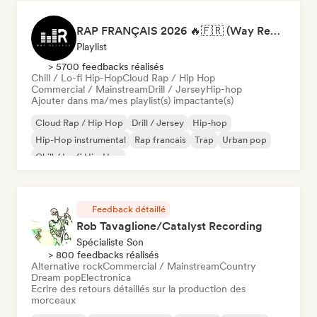
RAP FRANÇAIS 2026 🔥🇫🇷 (Way Records)
Playlist
> 5700 feedbacks réalisés
Chill / Lo-fi Hip-Hop
Cloud Rap / Hip Hop
Commercial / Mainstream
Drill / Jersey
Hip-hop
Ajouter dans ma/mes playlist(s) impactante(s)
Cloud Rap / Hip Hop
Drill / Jersey
Hip-hop
Hip-Hop instrumental
Rap francais
Trap
Urban pop
Chill / Lo-fi Hip-Hop
Feedback détaillé
Rob Tavaglione/Catalyst Recording
Spécialiste Son
> 800 feedbacks réalisés
Alternative rock
Commercial / Mainstream
Country
Dream pop
Electronica
Ecrire des retours détaillés sur la production des
morceaux