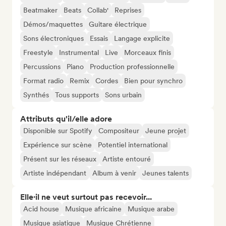
Beatmaker
Beats
Collab'
Reprises
Démos/maquettes
Guitare électrique
Sons électroniques
Essais
Langage explicite
Freestyle
Instrumental
Live
Morceaux finis
Percussions
Piano
Production professionnelle
Format radio
Remix
Cordes
Bien pour synchro
Synthés
Tous supports
Sons urbain
Attributs qu'il/elle adore
Disponible sur Spotify
Compositeur
Jeune projet
Expérience sur scène
Potentiel international
Présent sur les réseaux
Artiste entouré
Artiste indépendant
Album à venir
Jeunes talents
Elle·il ne veut surtout pas recevoir...
Acid house
Musique africaine
Musique arabe
Musique asiatique
Musique Chrétienne