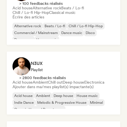
> 100 feedbacks réalisés
Acid house
Alternative rock
Beats / Lo-fi
Chill / Lo-fi Hip-Hop
Classical music
Écrire des articles
Alternative rock
Beats / Lo-fi
Chill / Lo-fi Hip-Hop
Commercial / Mainstream
Dance music
Disco
Dream pop
House music
N3UX
Playlist
> 2800 feedbacks réalisés
Acid house
Ambient
Chill out
Deep house
Electronica
Ajouter dans ma/mes playlist(s) impactante(s)
Acid house
Ambient
Deep house
House music
Indie Dance
Melodic & Progressive House
Minimal
Organic House / Downtempo