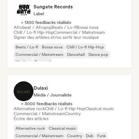
Sungate Records
Label
> 1300 feedbacks réalisés
Afrobeat / Afropop
Beats / Lo-fi
Bossa nova
Chill / Lo-fi Hip-Hop
Commercial / Mainstream
Signer des artistes et/ou sortir leur musique
Beats / Lo-fi
Bossa nova
Chill / Lo-fi Hip-Hop
Commercial / Mainstream
Dancehall
Dance pop
Hip-hop
Pop soul
Dulaxi
Média / Journaliste
> 3000 feedbacks réalisés
Alternative rock
Chill / Lo-fi Hip-Hop
Classical music
Commercial / Mainstream
Country
Écrire des articles
Alternative rock
Classical music
Commercial / Mainstream
Country
Dub
Funk