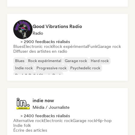
Good Vibrations Radio
Radio
> 2900 feedbacks réalisés
Blues
Electronic rock
Rock expérimental
Funk
Garage rock
Diffuser des artistes en radio
Blues
Rock expérimental
Garage rock
Hard rock
Indie rock
Progressive rock
Psychedelic rock
Rock & Roll / Classic Rock
indie now
Média / Journaliste
> 2400 feedbacks réalisés
Alternative rock
Electronic rock
Garage rock
Hip-hop
Indie folk
Écrire des articles