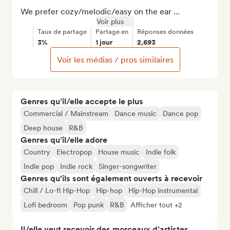
We prefer cozy/melodic/easy on the ear ...
Voir plus
Taux de partage
Partage en
Réponses données
3%
1 jour
2,693
Voir les médias / pros similaires
Genres qu’il/elle accepte le plus
Commercial / Mainstream
Dance music
Dance pop
Deep house
R&B
Genres qu’il/elle adore
Country
Electropop
House music
Indie folk
Indie pop
Indie rock
Singer-songwriter
Genres qu'ils sont également ouverts à recevoir
Chill / Lo-fi Hip-Hop
Hip-hop
Hip-Hop instrumental
Lofi bedroom
Pop punk
R&B
Afficher tout +2
Il/elle veut recevoir des morceaux d’artistes