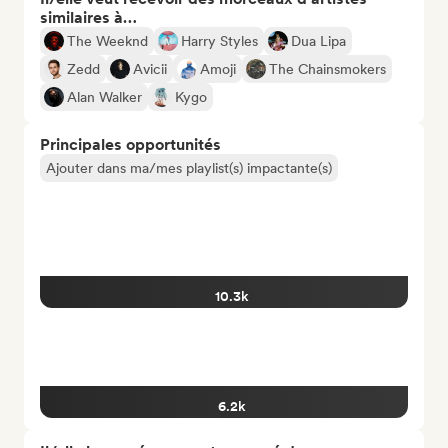
similaires à…
The Weeknd
Harry Styles
Dua Lipa
Zedd
Avicii
Amoji
The Chainsmokers
Alan Walker
Kygo
Principales opportunités
Ajouter dans ma/mes playlist(s) impactante(s)
10.3k
6.2k