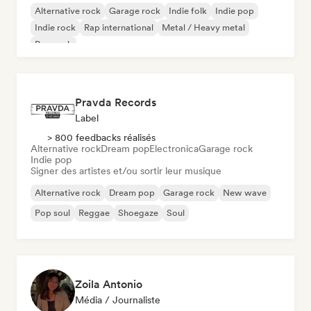
Alternative rock
Garage rock
Indie folk
Indie pop
Indie rock
Rap international
Metal / Heavy metal
Pop rock
Pravda Records
Label
> 800 feedbacks réalisés
Alternative rock
Dream pop
Electronica
Garage rock
Indie pop
Signer des artistes et/ou sortir leur musique
Alternative rock
Dream pop
Garage rock
New wave
Pop soul
Reggae
Shoegaze
Soul
Zoila Antonio
Média / Journaliste