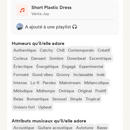
Short Plastic Dress
Vanta Jay
A ajouté à une playlist
Humeurs qu’il/elle adore
Authentique
Catchy
Chill
Contemporain
Créatif
Curieux
Dansant
Sombre
Downbeat
Excentrique
Éclectique
Énergétique
Engagé
Experimental
Formaté
Good vibes
Groovy
Inclassable
Indé
Intense
Lo-fi
Paroles
Mainstream
Mélancolique
Mélodique
Midtempo
Onirique
Original
Positif
Relax
Romantique
Sensuel
Simple
Tropical
Univers fort
Upbeat
Attributs musicaux qu’il/elle adore
Acoustique
Guitare acoustique
Autotune
Basse