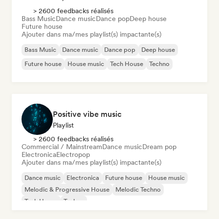
> 2600 feedbacks réalisés
Bass Music
Dance music
Dance pop
Deep house
Future house
Ajouter dans ma/mes playlist(s) impactante(s)
Bass Music
Dance music
Dance pop
Deep house
Future house
House music
Tech House
Techno
Positive vibe music
Playlist
> 2600 feedbacks réalisés
Commercial / Mainstream
Dance music
Dream pop
Electronica
Electropop
Ajouter dans ma/mes playlist(s) impactante(s)
Dance music
Electronica
Future house
House music
Melodic & Progressive House
Melodic Techno
Tech House
Techno