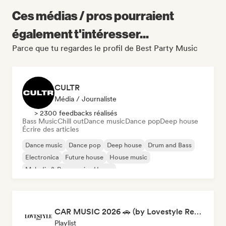
Ces médias / pros pourraient
également t'intéresser...
Parce que tu regardes le profil de Best Party Music
CULTR
Média / Journaliste
> 2300 feedbacks réalisés
Bass Music
Chill out
Dance music
Dance pop
Deep house
Écrire des articles
Dance music
Dance pop
Deep house
Drum and Bass
Electronica
Future house
House music
Melodic & Progressive House
CAR MUSIC 2026 🚗 (by Lovestyle Records)
Playlist