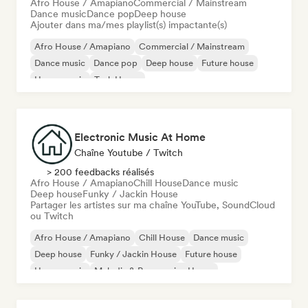
Afro House / Amapiano
Commercial / Mainstream
Dance music
Dance pop
Deep house
Ajouter dans ma/mes playlist(s) impactante(s)
Afro House / Amapiano
Commercial / Mainstream
Dance music
Dance pop
Deep house
Future house
House music
Tech House
Electronic Music At Home
Chaîne Youtube / Twitch
> 200 feedbacks réalisés
Afro House / Amapiano
Chill House
Dance music
Deep house
Funky / Jackin House
Partager les artistes sur ma chaîne YouTube, SoundCloud
ou Twitch
Afro House / Amapiano
Chill House
Dance music
Deep house
Funky / Jackin House
Future house
House music
Melodic & Progressive House