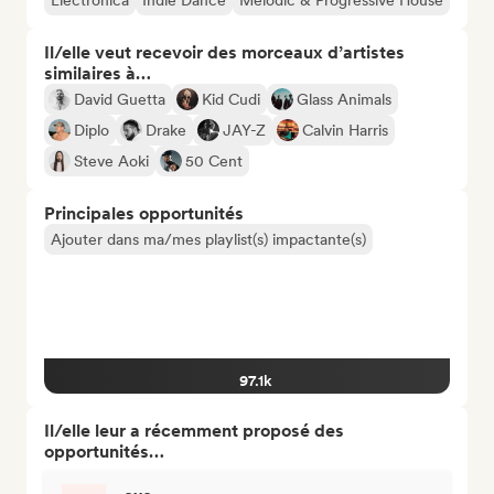
Electronica
Indie Dance
Melodic & Progressive House
Il/elle veut recevoir des morceaux d’artistes
similaires à…
David Guetta
Kid Cudi
Glass Animals
Diplo
Drake
JAY-Z
Calvin Harris
Steve Aoki
50 Cent
Principales opportunités
Ajouter dans ma/mes playlist(s) impactante(s)
97.1k
Il/elle leur a récemment proposé des
opportunités…