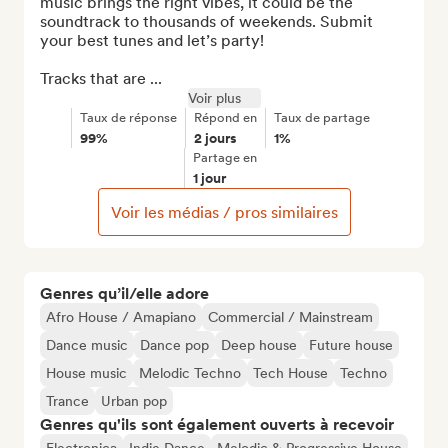
music brings the right vibes, it could be the 
soundtrack to thousands of weekends. Submit 
your best tunes and let’s party!

Tracks that are ...
Voir plus
Taux de réponse
Répond en
Taux de partage
99%
2 jours
1%
Partage en
1 jour
Voir les médias / pros similaires
Genres qu’il/elle adore
Afro House / Amapiano
Commercial / Mainstream
Dance music
Dance pop
Deep house
Future house
House music
Melodic Techno
Tech House
Techno
Trance
Urban pop
Genres qu'ils sont également ouverts à recevoir