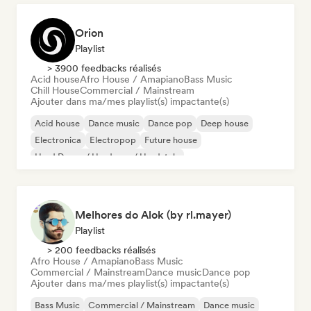
Orion
Playlist
> 3900 feedbacks réalisés
Acid house
Afro House / Amapiano
Bass Music
Chill House
Commercial / Mainstream
Ajouter dans ma/mes playlist(s) impactante(s)
Acid house
Dance music
Dance pop
Deep house
Electronica
Electropop
Future house
Hard Dance / Hardcore / Hardstyle
Melhores do Alok (by rl.mayer)
Playlist
> 200 feedbacks réalisés
Afro House / Amapiano
Bass Music
Commercial / Mainstream
Dance music
Dance pop
Ajouter dans ma/mes playlist(s) impactante(s)
Bass Music
Commercial / Mainstream
Dance music