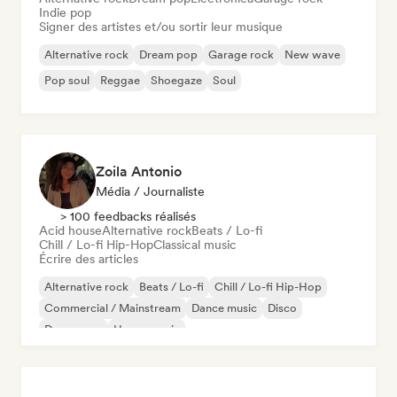
Indie pop
Signer des artistes et/ou sortir leur musique
Alternative rock
Dream pop
Garage rock
New wave
Pop soul
Reggae
Shoegaze
Soul
Zoila Antonio
Média / Journaliste
> 100 feedbacks réalisés
Acid house
Alternative rock
Beats / Lo-fi
Chill / Lo-fi Hip-Hop
Classical music
Écrire des articles
Alternative rock
Beats / Lo-fi
Chill / Lo-fi Hip-Hop
Commercial / Mainstream
Dance music
Disco
Dream pop
House music