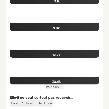
17.1k
9.3k
12.7k
32.6k
Voir plus
Elle·il ne veut surtout pas recevoir...
Death / Thrash
Hardcore