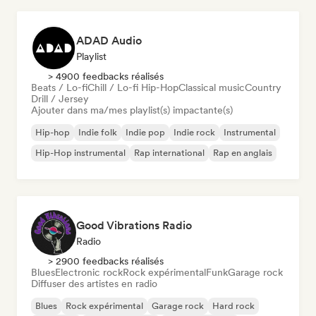
ADAD Audio
Playlist
> 4900 feedbacks réalisés
Beats / Lo-fi
Chill / Lo-fi Hip-Hop
Classical music
Country
Drill / Jersey
Ajouter dans ma/mes playlist(s) impactante(s)
Hip-hop
Indie folk
Indie pop
Indie rock
Instrumental
Hip-Hop instrumental
Rap international
Rap en anglais
Good Vibrations Radio
Radio
> 2900 feedbacks réalisés
Blues
Electronic rock
Rock expérimental
Funk
Garage rock
Diffuser des artistes en radio
Blues
Rock expérimental
Garage rock
Hard rock