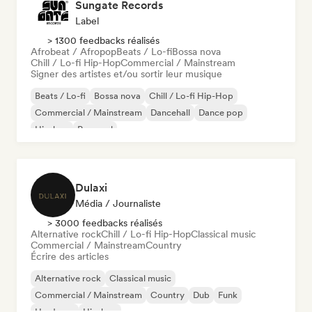
Sungate Records
Label
> 1300 feedbacks réalisés
Afrobeat / Afropop
Beats / Lo-fi
Bossa nova
Chill / Lo-fi Hip-Hop
Commercial / Mainstream
Signer des artistes et/ou sortir leur musique
Beats / Lo-fi
Bossa nova
Chill / Lo-fi Hip-Hop
Commercial / Mainstream
Dancehall
Dance pop
Hip-hop
Pop soul
Dulaxi
Média / Journaliste
> 3000 feedbacks réalisés
Alternative rock
Chill / Lo-fi Hip-Hop
Classical music
Commercial / Mainstream
Country
Écrire des articles
Alternative rock
Classical music
Commercial / Mainstream
Country
Dub
Funk
Hardcore
Hip-hop