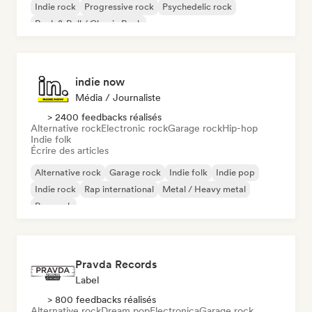
Indie rock
Progressive rock
Psychedelic rock
Rock & Roll / Classic Rock
indie now
Média / Journaliste
> 2400 feedbacks réalisés
Alternative rock
Electronic rock
Garage rock
Hip-hop
Indie folk
Écrire des articles
Alternative rock
Garage rock
Indie folk
Indie pop
Indie rock
Rap international
Metal / Heavy metal
Pop rock
Pravda Records
Label
> 800 feedbacks réalisés
Alternative rock
Dream pop
Electronica
Garage rock