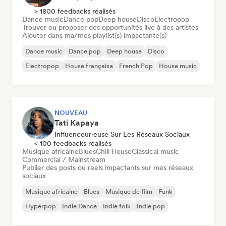
> 1800 feedbacks réalisés
Dance music
Dance pop
Deep house
Disco
Electropop
Trouver ou proposer des opportunités live à des artistes
Ajouter dans ma/mes playlist(s) impactante(s)
Dance music
Dance pop
Deep house
Disco
Electropop
House française
French Pop
House music
NOUVEAU
Tati Kapaya
Influenceur·euse Sur Les Réseaux Sociaux
< 100 feedbacks réalisés
Musique africaine
Blues
Chill House
Classical music
Commercial / Mainstream
Publier des posts ou reels impactants sur mes réseaux
sociaux
Musique africaine
Blues
Musique de film
Funk
Hyperpop
Indie Dance
Indie folk
Indie pop