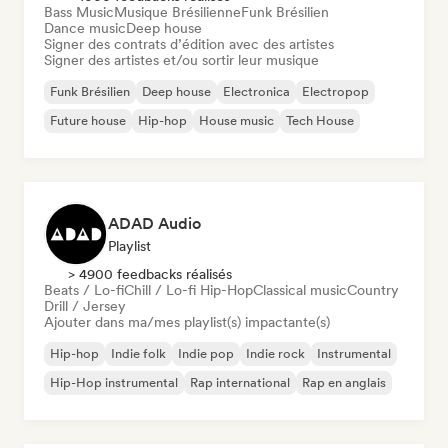
Bass Music
Musique Brésilienne
Funk Brésilien
Dance music
Deep house
Signer des contrats d’édition avec des artistes
Signer des artistes et/ou sortir leur musique
Funk Brésilien
Deep house
Electronica
Electropop
Future house
Hip-hop
House music
Tech House
ADAD Audio
Playlist
> 4900 feedbacks réalisés
Beats / Lo-fi
Chill / Lo-fi Hip-Hop
Classical music
Country
Drill / Jersey
Ajouter dans ma/mes playlist(s) impactante(s)
Hip-hop
Indie folk
Indie pop
Indie rock
Instrumental
Hip-Hop instrumental
Rap international
Rap en anglais