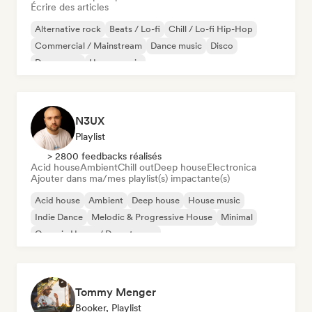
Écrire des articles
Alternative rock
Beats / Lo-fi
Chill / Lo-fi Hip-Hop
Commercial / Mainstream
Dance music
Disco
Dream pop
House music
N3UX
Playlist
> 2800 feedbacks réalisés
Acid house
Ambient
Chill out
Deep house
Electronica
Ajouter dans ma/mes playlist(s) impactante(s)
Acid house
Ambient
Deep house
House music
Indie Dance
Melodic & Progressive House
Minimal
Organic House / Downtempo
Tommy Menger
Booker, Playlist