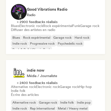
Good Vibrations Radio
Radio
> 2900 feedbacks réalisés
Blues
Electronic rock
Rock expérimental
Funk
Garage rock
Diffuser des artistes en radio
Blues
Rock expérimental
Garage rock
Hard rock
Indie rock
Progressive rock
Psychedelic rock
Rock & Roll / Classic Rock
indie now
Média / Journaliste
> 2400 feedbacks réalisés
Alternative rock
Electronic rock
Garage rock
Hip-hop
Indie folk
Écrire des articles
Alternative rock
Garage rock
Indie folk
Indie pop
Indie rock
Rap international
Metal / Heavy metal