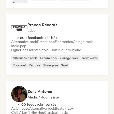
Pop rock
Pravda Records
Label
> 800 feedbacks réalisés
Alternative rock
Dream pop
Electronica
Garage rock
Indie pop
Signer des artistes et/ou sortir leur musique
Alternative rock
Dream pop
Garage rock
New wave
Pop soul
Reggae
Shoegaze
Soul
Zoila Antonio
Média / Journaliste
> 100 feedbacks réalisés
Acid house
Alternative rock
Beats / Lo-fi
Chill / Lo-fi Hip-Hop
Classical music