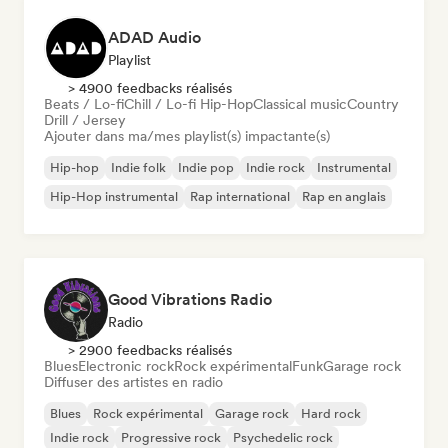
ADAD Audio
Playlist
> 4900 feedbacks réalisés
Beats / Lo-fi
Chill / Lo-fi Hip-Hop
Classical music
Country
Drill / Jersey
Ajouter dans ma/mes playlist(s) impactante(s)
Hip-hop
Indie folk
Indie pop
Indie rock
Instrumental
Hip-Hop instrumental
Rap international
Rap en anglais
Good Vibrations Radio
Radio
> 2900 feedbacks réalisés
Blues
Electronic rock
Rock expérimental
Funk
Garage rock
Diffuser des artistes en radio
Blues
Rock expérimental
Garage rock
Hard rock
Indie rock
Progressive rock
Psychedelic rock