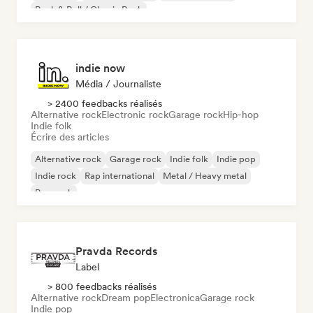
Rock & Roll / Classic Rock
indie now
Média / Journaliste
> 2400 feedbacks réalisés
Alternative rock
Electronic rock
Garage rock
Hip-hop
Indie folk
Écrire des articles
Alternative rock
Garage rock
Indie folk
Indie pop
Indie rock
Rap international
Metal / Heavy metal
Pop rock
Pravda Records
Label
> 800 feedbacks réalisés
Alternative rock
Dream pop
Electronica
Garage rock
Indie pop