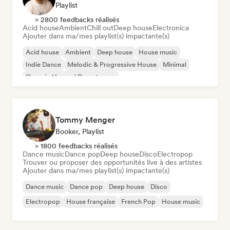
Playlist
> 2800 feedbacks réalisés
Acid house
Ambient
Chill out
Deep house
Electronica
Ajouter dans ma/mes playlist(s) impactante(s)
Acid house
Ambient
Deep house
House music
Indie Dance
Melodic & Progressive House
Minimal
Organic House / Downtempo
Tommy Menger
Booker, Playlist
> 1800 feedbacks réalisés
Dance music
Dance pop
Deep house
Disco
Electropop
Trouver ou proposer des opportunités live à des artistes
Ajouter dans ma/mes playlist(s) impactante(s)
Dance music
Dance pop
Deep house
Disco
Electropop
House française
French Pop
House music