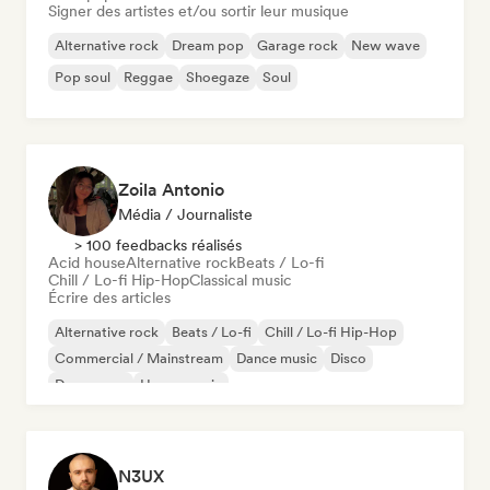
Signer des artistes et/ou sortir leur musique
Alternative rock
Dream pop
Garage rock
New wave
Pop soul
Reggae
Shoegaze
Soul
Zoila Antonio
Média / Journaliste
> 100 feedbacks réalisés
Acid house
Alternative rock
Beats / Lo-fi
Chill / Lo-fi Hip-Hop
Classical music
Écrire des articles
Alternative rock
Beats / Lo-fi
Chill / Lo-fi Hip-Hop
Commercial / Mainstream
Dance music
Disco
Dream pop
House music
N3UX