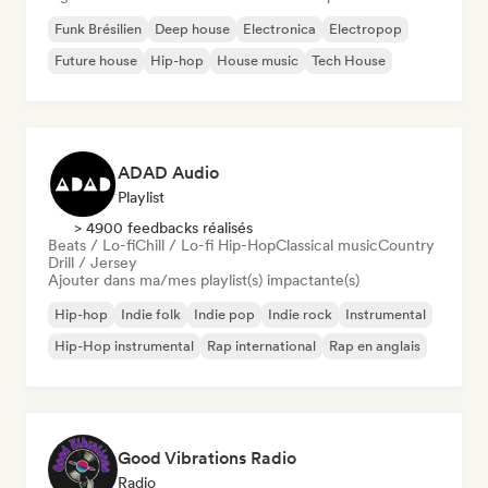
Funk Brésilien
Deep house
Electronica
Electropop
Future house
Hip-hop
House music
Tech House
ADAD Audio
Playlist
> 4900 feedbacks réalisés
Beats / Lo-fi
Chill / Lo-fi Hip-Hop
Classical music
Country
Drill / Jersey
Ajouter dans ma/mes playlist(s) impactante(s)
Hip-hop
Indie folk
Indie pop
Indie rock
Instrumental
Hip-Hop instrumental
Rap international
Rap en anglais
Good Vibrations Radio
Radio