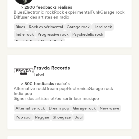
> 2900 feedbacks réalisés
Blues
Electronic rock
Rock expérimental
Funk
Garage rock
Diffuser des artistes en radio
Blues
Rock expérimental
Garage rock
Hard rock
Indie rock
Progressive rock
Psychedelic rock
Rock & Roll / Classic Rock
Pravda Records
Label
> 800 feedbacks réalisés
Alternative rock
Dream pop
Electronica
Garage rock
Indie pop
Signer des artistes et/ou sortir leur musique
Alternative rock
Dream pop
Garage rock
New wave
Pop soul
Reggae
Shoegaze
Soul