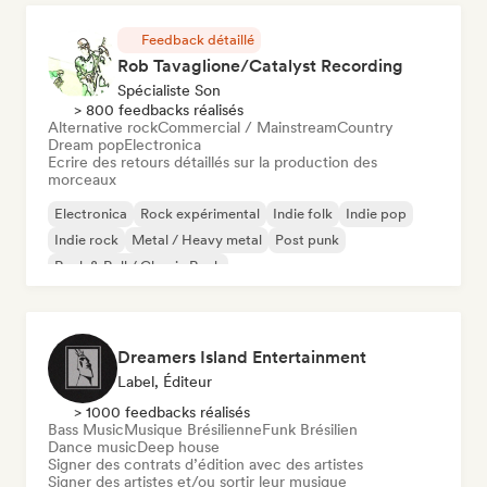
Feedback détaillé
Rob Tavaglione/Catalyst Recording
Spécialiste Son
> 800 feedbacks réalisés
Alternative rock
Commercial / Mainstream
Country
Dream pop
Electronica
Ecrire des retours détaillés sur la production des
morceaux
Electronica
Rock expérimental
Indie folk
Indie pop
Indie rock
Metal / Heavy metal
Post punk
Rock & Roll / Classic Rock
Dreamers Island Entertainment
Label, Éditeur
> 1000 feedbacks réalisés
Bass Music
Musique Brésilienne
Funk Brésilien
Dance music
Deep house
Signer des contrats d’édition avec des artistes
Signer des artistes et/ou sortir leur musique