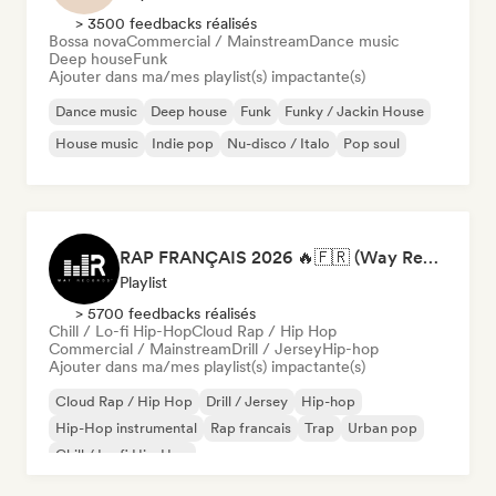
> 3500 feedbacks réalisés
Bossa nova
Commercial / Mainstream
Dance music
Deep house
Funk
Ajouter dans ma/mes playlist(s) impactante(s)
Dance music
Deep house
Funk
Funky / Jackin House
House music
Indie pop
Nu-disco / Italo
Pop soul
RAP FRANÇAIS 2026 🔥🇫🇷 (Way Records)
Playlist
> 5700 feedbacks réalisés
Chill / Lo-fi Hip-Hop
Cloud Rap / Hip Hop
Commercial / Mainstream
Drill / Jersey
Hip-hop
Ajouter dans ma/mes playlist(s) impactante(s)
Cloud Rap / Hip Hop
Drill / Jersey
Hip-hop
Hip-Hop instrumental
Rap francais
Trap
Urban pop
Chill / Lo-fi Hip-Hop