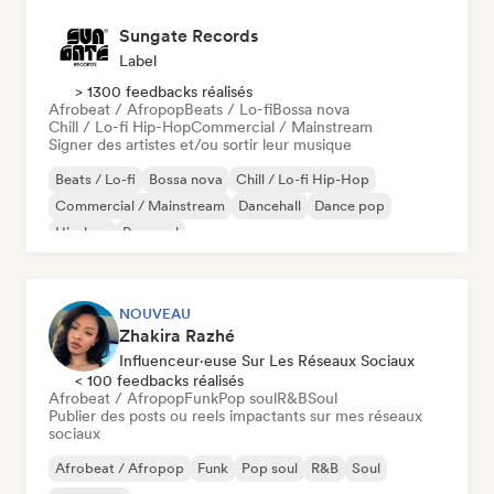
Sungate Records
Label
> 1300 feedbacks réalisés
Afrobeat / Afropop
Beats / Lo-fi
Bossa nova
Chill / Lo-fi Hip-Hop
Commercial / Mainstream
Signer des artistes et/ou sortir leur musique
Beats / Lo-fi
Bossa nova
Chill / Lo-fi Hip-Hop
Commercial / Mainstream
Dancehall
Dance pop
Hip-hop
Pop soul
NOUVEAU
Zhakira Razhé
Influenceur·euse Sur Les Réseaux Sociaux
< 100 feedbacks réalisés
Afrobeat / Afropop
Funk
Pop soul
R&B
Soul
Publier des posts ou reels impactants sur mes réseaux
sociaux
Afrobeat / Afropop
Funk
Pop soul
R&B
Soul