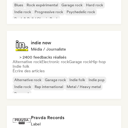
Blues
Rock expérimental
Garage rock
Hard rock
Indie rock
Progressive rock
Psychedelic rock
Rock & Roll / Classic Rock
indie now
Média / Journaliste
> 2400 feedbacks réalisés
Alternative rock
Electronic rock
Garage rock
Hip-hop
Indie folk
Écrire des articles
Alternative rock
Garage rock
Indie folk
Indie pop
Indie rock
Rap international
Metal / Heavy metal
Pop rock
Pravda Records
Label