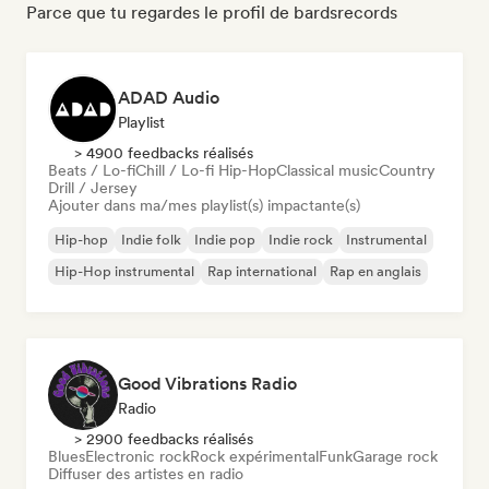
Parce que tu regardes le profil de bardsrecords
ADAD Audio
Playlist
> 4900 feedbacks réalisés
Beats / Lo-fi
Chill / Lo-fi Hip-Hop
Classical music
Country
Drill / Jersey
Ajouter dans ma/mes playlist(s) impactante(s)
Hip-hop
Indie folk
Indie pop
Indie rock
Instrumental
Hip-Hop instrumental
Rap international
Rap en anglais
Good Vibrations Radio
Radio
> 2900 feedbacks réalisés
Blues
Electronic rock
Rock expérimental
Funk
Garage rock
Diffuser des artistes en radio