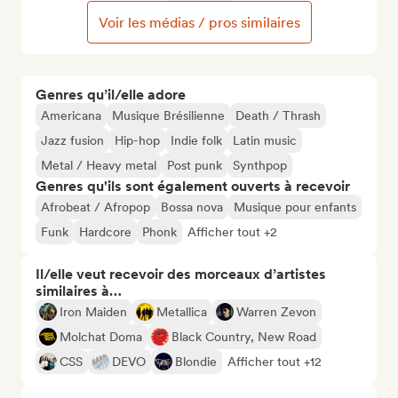
Voir les médias / pros similaires
Genres qu’il/elle adore
Americana
Musique Brésilienne
Death / Thrash
Jazz fusion
Hip-hop
Indie folk
Latin music
Metal / Heavy metal
Post punk
Synthpop
Genres qu'ils sont également ouverts à recevoir
Afrobeat / Afropop
Bossa nova
Musique pour enfants
Funk
Hardcore
Phonk
Afficher tout +2
Il/elle veut recevoir des morceaux d’artistes
similaires à…
Iron Maiden
Metallica
Warren Zevon
Molchat Doma
Black Country, New Road
CSS
DEVO
Blondie
Afficher tout +12