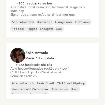
> 800 feedbacks réalisés
Alternative rock
Dream pop
Electronica
Garage rock
Indie pop
Signer des artistes et/ou sortir leur musique
Alternative rock
Dream pop
Garage rock
New wave
Pop soul
Reggae
Shoegaze
Soul
Zoila Antonio
Média / Journaliste
> 100 feedbacks réalisés
Acid house
Alternative rock
Beats / Lo-fi
Chill / Lo-fi Hip-Hop
Classical music
Écrire des articles
Alternative rock
Beats / Lo-fi
Chill / Lo-fi Hip-Hop
Commercial / Mainstream
Dance music
Disco
Dream pop
House music