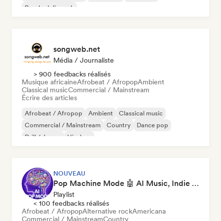
Psychedelic rock
songweb.net
Média / Journaliste
> 900 feedbacks réalisés
Musique africaine
Afrobeat / Afropop
Ambient
Classical music
Commercial / Mainstream
Écrire des articles
Afrobeat / Afropop
Ambient
Classical music
Commercial / Mainstream
Country
Dance pop
Drill / Jersey
Hip-hop
NOUVEAU
Pop Machine Mode 🤖 AI Music, Indie Pop & Dream Pop
Playlist
< 100 feedbacks réalisés
Afrobeat / Afropop
Alternative rock
Americana
Commercial / Mainstream
Country