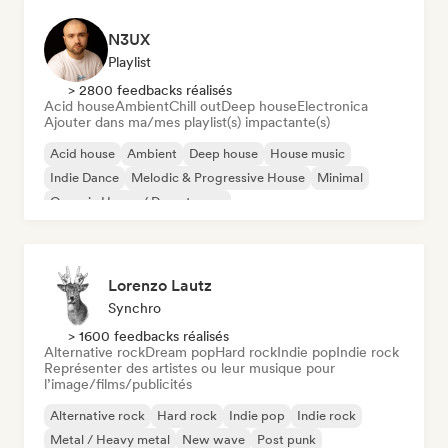
N3UX
Playlist
> 2800 feedbacks réalisés
Acid house
Ambient
Chill out
Deep house
Electronica
Ajouter dans ma/mes playlist(s) impactante(s)
Acid house
Ambient
Deep house
House music
Indie Dance
Melodic & Progressive House
Minimal
Organic House / Downtempo
Lorenzo Lautz
Synchro
> 1600 feedbacks réalisés
Alternative rock
Dream pop
Hard rock
Indie pop
Indie rock
Représenter des artistes ou leur musique pour
l’image/films/publicités
Alternative rock
Hard rock
Indie pop
Indie rock
Metal / Heavy metal
New wave
Post punk