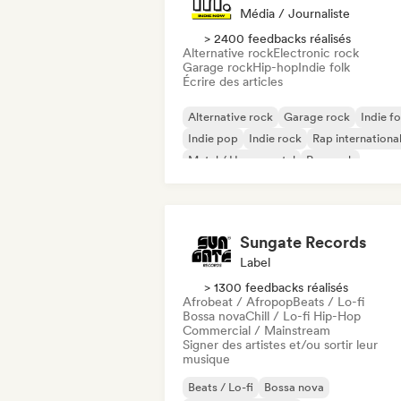
Média / Journaliste
> 2400 feedbacks réalisés
Alternative rock
Electronic rock
Garage rock
Hip-hop
Indie folk
Écrire des articles
Alternative rock
Garage rock
Indie fo
Indie pop
Indie rock
Rap internationa
Metal / Heavy metal
Pop rock
Sungate Records
Label
> 1300 feedbacks réalisés
Afrobeat / Afropop
Beats / Lo-fi
Bossa nova
Chill / Lo-fi Hip-Hop
Commercial / Mainstream
Signer des artistes et/ou sortir leur
musique
Beats / Lo-fi
Bossa nova