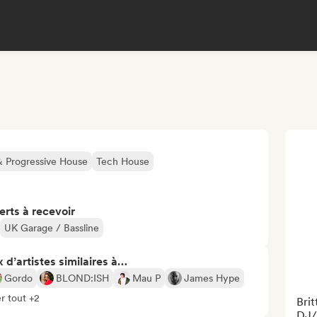
& Progressive House
Tech House
erts à recevoir
UK Garage / Bassline
 d’artistes similaires à…
Gordo
BLOND:ISH
Mau P
James Hype
r tout +2
Bri
DJ/P