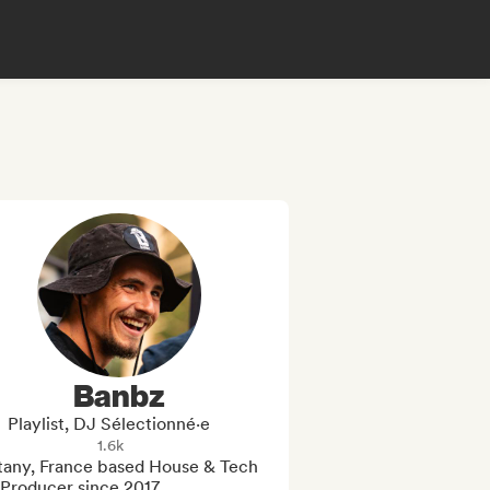
Banbz
Playlist, DJ Sélectionné·e
1.6k
ttany, France based House & Tech 
roducer since 2017. 
