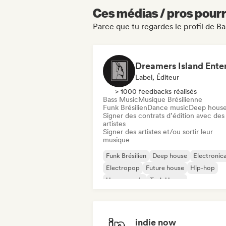
Ces médias / pros pourr
Parce que tu regardes le profil de B
Label, Éditeur
> 1000 feedbacks réalisés
Bass Music
Musique Brésilienne
Funk Brésilien
Dance music
Deep hous
Signer des contrats d’édition avec des
artistes
Signer des artistes et/ou sortir leur
musique
Funk Brésilien
Deep house
Electronic
Electropop
Future house
Hip-hop
House music
Tech House
indie now