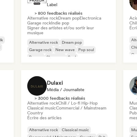
Label
> 800 feedbacks réalisés
Alternative rock
Dream pop
Electronica
Aci
Garage rock
Indie pop
Chil
Signer des artistes et/ou sortir leur
Écri
musique
lk
Alt
Alternative rock
Dream pop
l
Chi
Garage rock
New wave
Pop soul
Co
Reggae
Shoegaze
Soul
Di
Dulaxi
Média / Journaliste
> 3000 feedbacks réalisés
Alternative rock
Chill / Lo-fi Hip-Hop
Mus
Classical music
Commercial / Mainstream
Clas
Country
Publ
Écrire des articles
mes
Alternative rock
Classical music
Mus