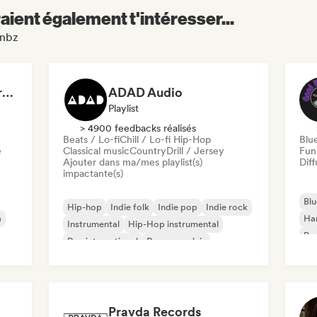
aient également t'intéresser...
anbz
Dreamers Island Entertainment
ADAD Audio
Playlist
> 4900 feedbacks réalisés
Beats / Lo-fi
Chill / Lo-fi Hip-Hop
Blu
e
Classical music
Country
Drill / Jersey
Fun
Ajouter dans ma/mes playlist(s)
Diff
impactante(s)
Blu
Hip-hop
Indie folk
Indie pop
Indie rock
a
Ha
Instrumental
Hip-Hop instrumental
Psy
Rap international
Rap en anglais
Roc
Pravda Records