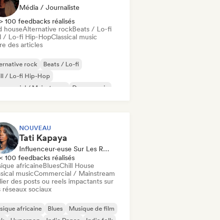
Média / Journaliste
> 100 feedbacks réalisés
d house
Alternative rock
Beats / Lo-fi
l / Lo-fi Hip-Hop
Classical music
re des articles
ernative rock
Beats / Lo-fi
ll / Lo-fi Hip-Hop
mmercial / Mainstream
Dance music
sco
Dream pop
House music
NOUVEAU
Tati Kapaya
Influenceur·euse Sur Les Réseaux Sociaux
< 100 feedbacks réalisés
ique africaine
Blues
Chill House
sical music
Commercial / Mainstream
ier des posts ou reels impactants sur
 réseaux sociaux
ique africaine
Blues
Musique de film