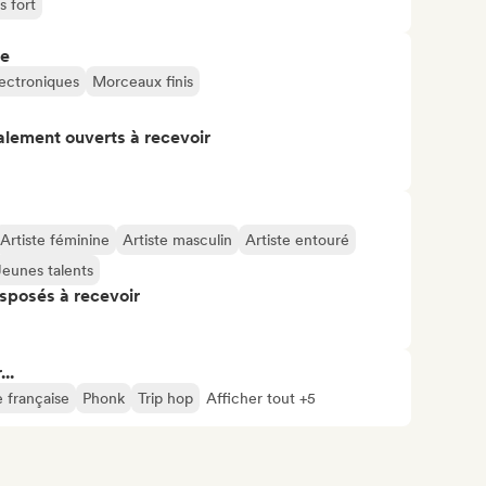
s fort
re
ectroniques
Morceaux finis
alement ouverts à recevoir
Artiste féminine
Artiste masculin
Artiste entouré
Jeunes talents
isposés à recevoir
..
 française
Phonk
Trip hop
Afficher tout +5