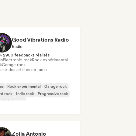
Good Vibrations Radio
Radio
> 2900 feedbacks réalisés
es
Electronic rock
Rock expérimental
k
Garage rock
user des artistes en radio
es
Rock expérimental
Garage rock
rd rock
Indie rock
Progressive rock
chedelic rock
k & Roll / Classic Rock
Zoila Antonio