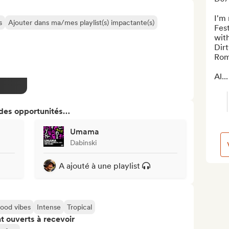
I'm 
s
Ajouter dans ma/mes playlist(s) impactante(s)
Fest
with
Dirt
Rom
Al...
 des opportunités…
Umama
Dabinski
A ajouté à une playlist
ood vibes
Intense
Tropical
t ouverts à recevoir