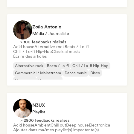
Zoila Antonio
Média / Journaliste
> 100 feedbacks réalisés
Acid house
Alternative rock
Beats / Lo-fi
Chill / Lo-fi Hip-Hop
Classical music
Écrire des articles
Alternative rock
Beats / Lo-fi
Chill / Lo-fi Hip-Hop
Commercial / Mainstream
Dance music
Disco
Dream pop
House music
N3UX
Playlist
> 2800 feedbacks réalisés
Acid house
Ambient
Chill out
Deep house
Electronica
Ajouter dans ma/mes playlist(s) impactante(s)