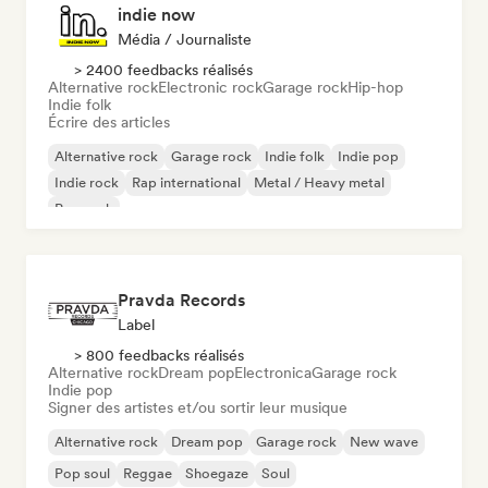
indie now
Média / Journaliste
> 2400 feedbacks réalisés
Alternative rock
Electronic rock
Garage rock
Hip-hop
Indie folk
Écrire des articles
Alternative rock
Garage rock
Indie folk
Indie pop
Indie rock
Rap international
Metal / Heavy metal
Pop rock
Pravda Records
Label
> 800 feedbacks réalisés
Alternative rock
Dream pop
Electronica
Garage rock
Indie pop
Signer des artistes et/ou sortir leur musique
Alternative rock
Dream pop
Garage rock
New wave
Pop soul
Reggae
Shoegaze
Soul