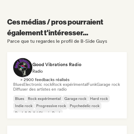
Ces médias / pros pourraient
également t'intéresser...
Parce que tu regardes le profil de B-Side Guys
Good Vibrations Radio
Radio
> 2900 feedbacks réalisés
Blues
Electronic rock
Rock expérimental
Funk
Garage rock
Diffuser des artistes en radio
Blues
Rock expérimental
Garage rock
Hard rock
Indie rock
Progressive rock
Psychedelic rock
Rock & Roll / Classic Rock