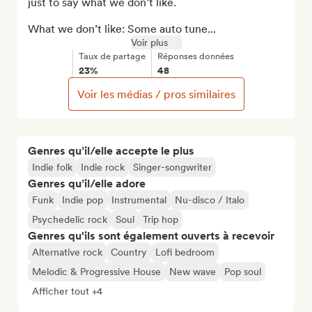
just to say what we don’t like. 

What we don’t like: Some auto tune...
Voir plus
Taux de partage
Réponses données
23%
48
Voir les médias / pros similaires
Genres qu’il/elle accepte le plus
Indie folk
Indie rock
Singer-songwriter
Genres qu’il/elle adore
Funk
Indie pop
Instrumental
Nu-disco / Italo
Psychedelic rock
Soul
Trip hop
Genres qu'ils sont également ouverts à recevoir
Alternative rock
Country
Lofi bedroom
Melodic & Progressive House
New wave
Pop soul
Afficher tout +4