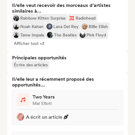
Il/elle veut recevoir des morceaux d’artistes
similaires à…
Rainbow Kitten Surprise
Radiohead
Noah Kahan
Lana Del Rey
Billie Eilish
Tame Impala
The Beatles
Pink Floyd
Afficher tout +3
Principales opportunités
Écrire des articles
Il/elle leur a récemment proposé des
opportunités…
Two Years
Mat Elliott
A écrit un article