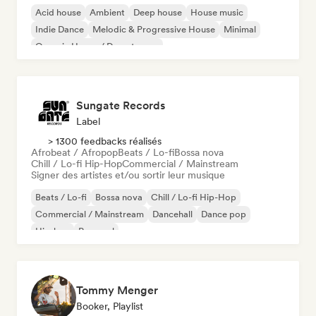
Acid house
Ambient
Deep house
House music
Indie Dance
Melodic & Progressive House
Minimal
Organic House / Downtempo
Sungate Records
Label
> 1300 feedbacks réalisés
Afrobeat / Afropop
Beats / Lo-fi
Bossa nova
Chill / Lo-fi Hip-Hop
Commercial / Mainstream
Signer des artistes et/ou sortir leur musique
Beats / Lo-fi
Bossa nova
Chill / Lo-fi Hip-Hop
Commercial / Mainstream
Dancehall
Dance pop
Hip-hop
Pop soul
Tommy Menger
Booker, Playlist