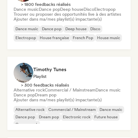
> 1800 feedbacks réalisés
Dance music
Dance pop
Deep house
Disco
Electropop
Trouver ou proposer des opportunités live à des artistes
Ajouter dans ma/mes playlist(s) impactante(s)
Dance music
Dance pop
Deep house
Disco
Electropop
House française
French Pop
House music
Timothy Tunes
Playlist
> 300 feedbacks réalisés
Alternative rock
Commercial / Mainstream
Dance music
Dance pop
Dream pop
Ajouter dans ma/mes playlist(s) impactante(s)
Alternative rock
Commercial / Mainstream
Dance music
Dance pop
Dream pop
Electronic rock
Future house
Garage rock