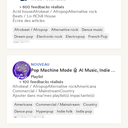
> 600 feedbacks réalisés
Acid house
Afrobeat / Afropop
Alternative rock
Beats / Lo-fi
Chill House
Écrire des articles
Afrobeat / Afropop
Alternative rock
Dance music
Dream pop
Electronic rock
Electropop
French Pop
Hip-hop
NOUVEAU
Pop Machine Mode 🤖 AI Music, Indie Pop & Dream Pop
Playlist
< 100 feedbacks réalisés
Afrobeat / Afropop
Alternative rock
Americana
Commercial / Mainstream
Country
Ajouter dans ma/mes playlist(s) impactante(s)
Americana
Commercial / Mainstream
Country
Dance pop
Hyperpop
Indie folk
Indie pop
Pop international