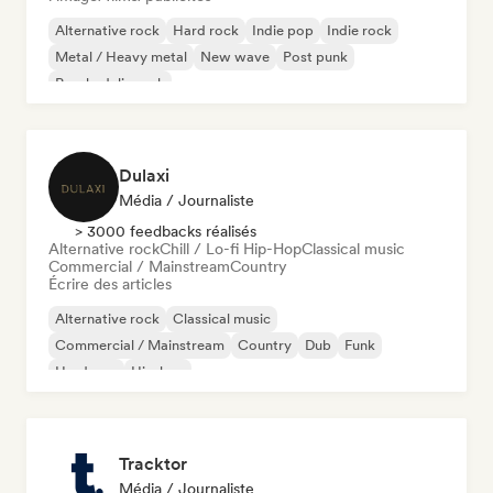
Alternative rock
Hard rock
Indie pop
Indie rock
Metal / Heavy metal
New wave
Post punk
Psychedelic rock
Dulaxi
Média / Journaliste
> 3000 feedbacks réalisés
Alternative rock
Chill / Lo-fi Hip-Hop
Classical music
Commercial / Mainstream
Country
Écrire des articles
Alternative rock
Classical music
Commercial / Mainstream
Country
Dub
Funk
Hardcore
Hip-hop
Tracktor
Média / Journaliste