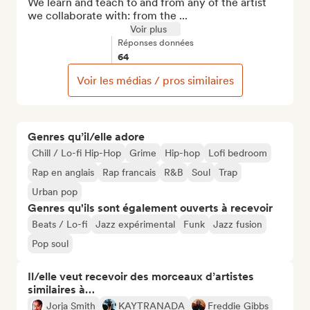
We learn and teach to and from any of the artist 
we collaborate with: from the ...
Voir plus
Réponses données
64
Voir les médias / pros similaires
Genres qu’il/elle adore
Chill / Lo-fi Hip-Hop
Grime
Hip-hop
Lofi bedroom
Rap en anglais
Rap francais
R&B
Soul
Trap
Urban pop
Genres qu'ils sont également ouverts à recevoir
Beats / Lo-fi
Jazz expérimental
Funk
Jazz fusion
Pop soul
Il/elle veut recevoir des morceaux d’artistes
similaires à…
Jorja Smith
KAYTRANADA
Freddie Gibbs