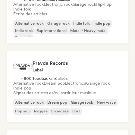
Alternative rock
Electronic rock
Garage rock
Hip-hop
Indie folk
Écrire des articles
Alternative rock
Garage rock
Indie folk
Indie pop
Indie rock
Rap international
Metal / Heavy metal
Pop rock
Pravda Records
Label
> 800 feedbacks réalisés
Alternative rock
Dream pop
Electronica
Garage rock
Indie pop
Signer des artistes et/ou sortir leur musique
Alternative rock
Dream pop
Garage rock
New wave
Pop soul
Reggae
Shoegaze
Soul