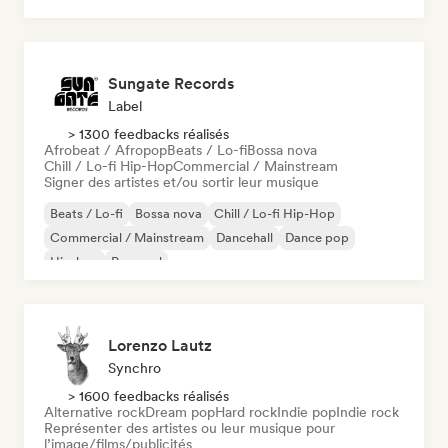
Sungate Records
Label
> 1300 feedbacks réalisés
Afrobeat / Afropop
Beats / Lo-fi
Bossa nova
Chill / Lo-fi Hip-Hop
Commercial / Mainstream
Signer des artistes et/ou sortir leur musique
Beats / Lo-fi
Bossa nova
Chill / Lo-fi Hip-Hop
Commercial / Mainstream
Dancehall
Dance pop
Hip-hop
Pop soul
Lorenzo Lautz
Synchro
> 1600 feedbacks réalisés
Alternative rock
Dream pop
Hard rock
Indie pop
Indie rock
Représenter des artistes ou leur musique pour
l’image/films/publicités