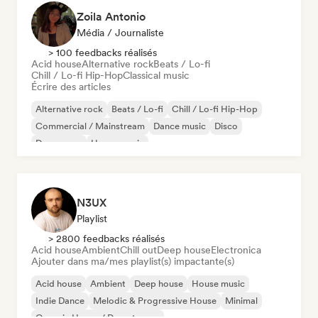
Zoila Antonio
Média / Journaliste
> 100 feedbacks réalisés
Acid house
Alternative rock
Beats / Lo-fi
Chill / Lo-fi Hip-Hop
Classical music
Écrire des articles
Alternative rock
Beats / Lo-fi
Chill / Lo-fi Hip-Hop
Commercial / Mainstream
Dance music
Disco
Dream pop
House music
N3UX
Playlist
> 2800 feedbacks réalisés
Acid house
Ambient
Chill out
Deep house
Electronica
Ajouter dans ma/mes playlist(s) impactante(s)
Acid house
Ambient
Deep house
House music
Indie Dance
Melodic & Progressive House
Minimal
Organic House / Downtempo